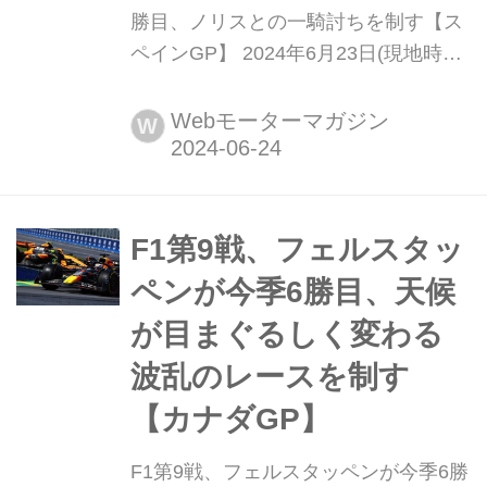
勝目、ノリスとの一騎討ちを制す【ス
ペインGP】 2024年6月23日(現地時
間)、F1世界選手権第10戦スペインGP
がバルセロナ郊外モンメロのカタロニ
Webモーターマガジン
W
ア・サーキットで開催され、レッドブ
ルのマックス・フェルスタッペンが優
勝、2位はマクラーレンのランド・ノ
リス、3位にはメルセデスのルイス・
F1第9戦、フェルスタッ
ハミルトンが入った。金曜日から不調
ペンが今季6勝目、天候
だった...
が目まぐるしく変わる
波乱のレースを制す
【カナダGP】
F1第9戦、フェルスタッペンが今季6勝