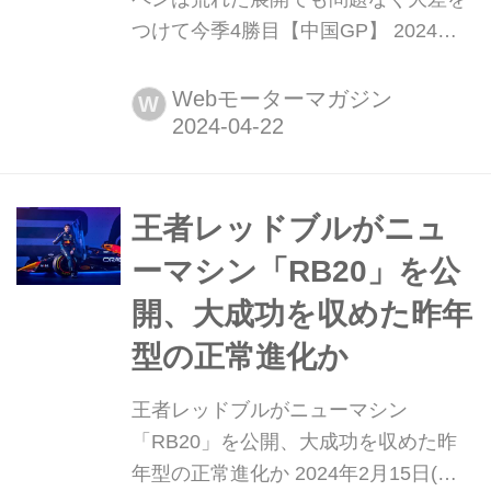
つけて今季4勝目【中国GP】 2024年4
月21日(現地時間)、F1第5戦中国GPが
上海インターナショナルサーキットで
Webモーターマガジン
W
開催され、レッドブルのマックス・フ
ェルスタッペンが優勝、2位にはマク
ラーレンのランド・ノリス、3位には
レッドブルのセルジオ・ペレスが入っ
王者レッドブルがニュ
た。角田裕毅(RB)はケビン・マグヌッ
ーマシン「RB20」を公
セン(ハース)に...
開、大成功を収めた昨年
型の正常進化か
王者レッドブルがニューマシン
「RB20」を公開、大成功を収めた昨
年型の正常進化か 2024年2月15日(現