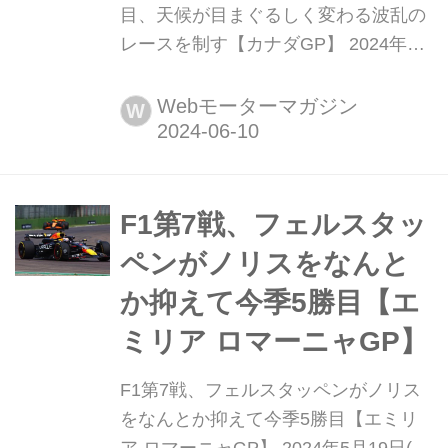
目、天候が目まぐるしく変わる波乱の
レースを制す【カナダGP】 2024年6
月9日(現地時間)、F1世界選手権第9戦
カナダGPがモントリオール郊外のジ
Webモーターマガジン
W
ル・ビルヌーブ・サーキットで開催さ
れ、レッドブルのマックス・フェルス
タッペンが優勝、2位はマクラーレン
のランド・ノリス、3位にはメルセデ
F1第7戦、フェルスタッ
スのジョージ・ラッセルが入った。終
ペンがノリスをなんと
盤までポイント圏内を走...
か抑えて今季5勝目【エ
ミリア ロマーニャGP】
F1第7戦、フェルスタッペンがノリス
をなんとか抑えて今季5勝目【エミリ
ア ロマーニャGP】 2024年5月19日(現