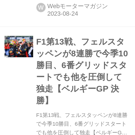
が首都アムステルダム近郊のザントフ
Webモーターマガジン
W
ォールト・サーキットで開幕する。3
週間の夏休みを終えて、F1グランプリ
はここからシーズン後半戦を迎える。
ここではオランダGPはどんなグラン
F1第13戦、フェルスタ
プリとなるのか見てみよう。 各チーム
ッペンが8連勝で今季10
がどこまでアップデ...
勝目、6番グリッドスタ
ートでも他を圧倒して
独走【ベルギーGP 決
勝】
F1第13戦、フェルスタッペンが8連勝
で今季10勝目、6番グリッドスタート
でも他を圧倒して独走【ベルギーGP