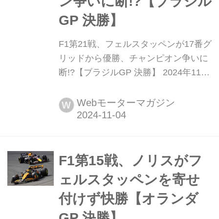
ン争いに断!?【ブラジル
GP 決勝】
F1第21戦、フェルスタッペンが17番グ
リッドから優勝、チャンピオン争いに
断!?【ブラジルGP 決勝】 2024年11月
3日(現地時間)、F1世界選手権第21戦
ブラジルGP決勝がサンパウロ郊外イ
Webモーターマガジン
W
ンテルラゴスのアウトドローモ・ホ
セ・カルロス・パーチェで開催され、
レッドブルのマックス・フェルスタッ
ペンが優勝、2位にはエステバン・オ
F1第15戦、ノリスがフ
コン、3位にもピエール・ガスリーが
ェルスタッペンを寄せ
入り、アルピーヌ勢が...
付けず快勝【オランダ
GP 決勝】