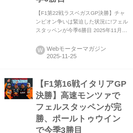
【F1第22戦ラスベガスGP決勝】チャ
ンピオン争いは緊迫した状況に!フェル
スタッペンが今季6勝目 2025年11月22
日(現地時間)、F1第22戦ラスベガスGP
がアメリカ合衆国ネバダ州のラスベガ
Webモーターマガジン
W
ス市街地サーキット(ラスベガス・スト
リップ・サーキット)で開催され、レッ
ドブルのマックス・フェルスタッペン
が優勝、2位にはメルセデスのジョー
【F1第16戦イタリアGP
ジ・ラッセル、3位もメルセデスのキ
決勝】高速モンツァで
ミ・アン...
フェルスタッペンが完
勝、ポールトゥウイン
で今季3勝目