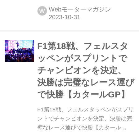
シティ郊外のアウトドローモ・エルマ
Webモーターマガジン
W
ノス・ロドリゲス・サーキットで開催
され、レッドブルのマックス・フェル
スタッペンが優勝、シーズン最多勝記
録を更新する16勝目をあげた。2位に
F1第18戦、フェルスタ
はメルセデスのルイス・ハミルトン、
ッペンがスプリントで
3...
チャンピオンを決定、
決勝は完璧なレース運び
で快勝【カタールGP】
F1第18戦、フェルスタッペンがスプリ
ントでチャンピオンを決定、決勝は完
璧なレース運びで快勝【カタール
GP】 2023年10月8日(現地時間)、F1