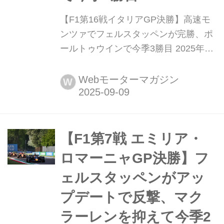
【F1第16戦イタリアGP決勝】高速モ
ンツァでフェルスタッペンが完勝、ポ
ールトゥウインで今季3勝目 2025年9
月7日(現地時間)、F1第16戦イタリア
GPがミラノ近郊モンツァのアウトド
Webモーターマガジン
W
ローモ・ナツィオナーレ・ディ・モン
ツァで開催され、レッドブルのマック
ス・フェルスタッペンが優勝、2位に
はマクラーレンのランド・ノリス、3
【F1第7戦 エミリア・
位にもマクラーレンのオスカー・ピア
ロマーニャGP決勝】フ
ストリが入った。9番グ...
ェルスタッペンがアッ
プデートで反撃、マク
ラーレンを抑えて今季2