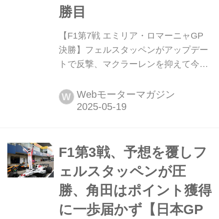
勝目
【F1第7戦 エミリア・ロマーニャGP
決勝】フェルスタッペンがアップデー
トで反撃、マクラーレンを抑えて今季
2勝目 2025年5月18日(現地時間)、F1
第7戦エミリア・ロマーニャGP決勝が
Webモーターマガジン
W
イタリア・エミリア・ロマーニャ州イ
モラのアウトドローモ・エンツォ・
エ・ディーノ・フェラーリで行われ、
レッドブルのマックス・フェルスタッ
F1第3戦、予想を覆しフ
ペンが優勝。2位にマクラーレンのラ
ェルスタッペンが圧
ンド・ノリス、3位にマクラーレンの
勝、角田はポイント獲得
オ...
に一歩届かず【日本GP