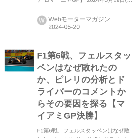
地時間)、F1第7戦エミリア ロマーニャ
GP決勝がイタリア・ボローニャ近郊
Webモーターマガジン
W
のイモラサーキットで行われ、レッド
ブルのマックス・フェルスタッペンが
優勝。2位にはマクラーレン・メルセ
デスのランド・ノリス、3位にはフェ
F1第6戦、フェルスタッ
ラーリのシャルル・ルクレールが入っ
ペンはなぜ敗れたの
た。7番グ...
か、ピレリの分析とド
ライバーのコメントか
らその要因を探る【マ
イアミGP決勝】
F1第6戦、フェルスタッペンはなぜ敗