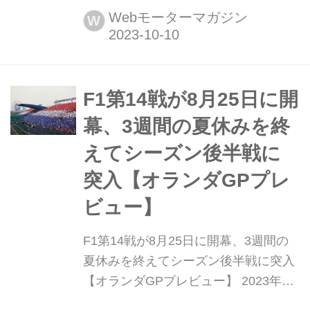
世界選手権第18戦カタールGPが首都
Webモーターマガジン
W
ドーハ近郊のルサイル・インターナシ
ョナル・サーキットで開催され、レッ
ドブルのマックス・フェルスタッペン
が優勝、2位はマクラーレンのオスカ
F1第14戦が8月25日に開
ー・ピアストリ、3位にもマクラーレ
幕、3週間の夏休みを終
ンのランド・ノリスが入った。決勝
えてシーズン後半戦に
直...
突入【オランダGPプレ
ビュー】
F1第14戦が8月25日に開幕、3週間の
夏休みを終えてシーズン後半戦に突入
【オランダGPプレビュー】 2023年8
月25日金曜日、F1第14戦オランダGP