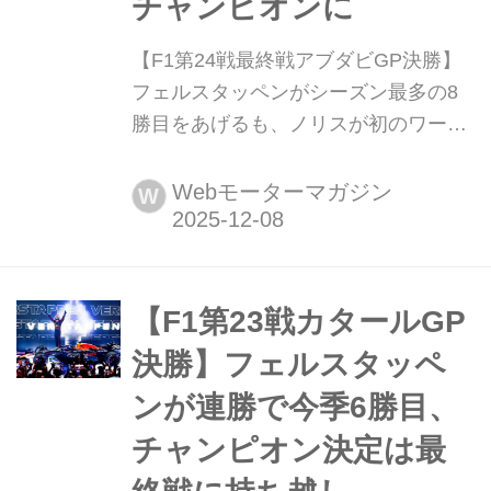
チャンピオンに
【F1第24戦最終戦アブダビGP決勝】
フェルスタッペンがシーズン最多の8
勝目をあげるも、ノリスが初のワール
ドチャンピオンに 2025年12月7日(現
地時間)、F1第24戦アブダビGPがアラ
Webモーターマガジン
W
ブ首長国連邦の首都アブダビのヤス・
マリーナ・サーキットで開催され、レ
ッドブルのマックス・フェルスタッペ
ンが優勝、2位にはマクラーレンのオ
【F1第23戦カタールGP
スカー・ピアストリ、3位にはマクラ
決勝】フェルスタッペ
ーレンのランド・ノリスが入った。こ
ンが連勝で今季6勝目、
の結果、注...
チャンピオン決定は最