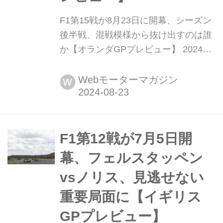
F1第15戦が8月23日に開幕、シーズン
後半戦、混戦模様から抜け出すのは誰
か【オランダGPプレビュー】 2024年
8月24日金曜日、F1第15戦オランダGP
が首都アムステルダム近郊のザントフ
Webモーターマガジン
W
ォールト・サーキットで開幕する。1
カ月の夏休みを終えて、F1グランプリ
はここからシーズン後半戦を迎える。
F1第12戦が7月5日開
幕、フェルスタッペン
vsノリス、見逃せない
重要局面に【イギリス
GPプレビュー】