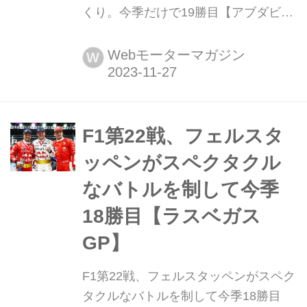
くり。今季だけで19勝目【アブダビ
GP】 2023年11月26日(現地時間)、F1
第23戦最終戦アブダビGPがアラブ首
Webモーターマガジン
W
長国連邦アブダビのヤス島にあるヤス
マリーナ・サーキットで行われ、レッ
ドブルのマックス・フェルスタッペン
が優勝。2位にはフェラーリのシャル
F1第22戦、フェルスタ
ル・ルクレール、3位にはメルセデス
ッペンがスペクタクル
のジョージ・ラッセルが入った。注...
なバトルを制して今季
18勝目【ラスベガス
GP】
F1第22戦、フェルスタッペンがスペク
タクルなバトルを制して今季18勝目