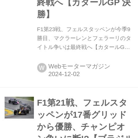
終戦へ【カタールGP 決
勝】
F1第23戦、フェルスタッペンが今季9
勝目、マクラーレンとフェラーリのタ
イトル争いは最終戦へ【カタールGP
決勝】 2024年12月1日(現地時間)、F1
世界選手権第23戦カタールGP決勝が
Webモーターマガジン
W
首都ドーハ郊外のロサイル・インター
ナショナル・サーキットで開催され、
レッドブルのマックス・フェルスタッ
ペンが優勝、2位にはフェラーリのシ
F1第21戦、フェルスタ
ャルル・ルクレール、3位にはマクラ
ッペンが17番グリッド
ーレンのオスカー・ピアストリが入
から優勝、チャンピオ
っ...