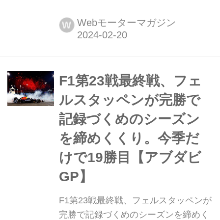
地時間)、レッドブルF1レーシング
は、2月29日に開幕するバーレーンGP
Webモーターマガジン
W
に向けて2024年仕様のニューマシン
「レッドブル RB20」を公開した。有
力チームがローンチイベントを開催す
る中、そのトリを飾る形でニューマシ
F1第23戦最終戦、フェ
ンを披露したことで、いよいよ開幕に
ルスタッペンが完勝で
向けて...
記録づくめのシーズン
を締めくくり。今季だ
けで19勝目【アブダビ
GP】
F1第23戦最終戦、フェルスタッペンが
完勝で記録づくめのシーズンを締めく