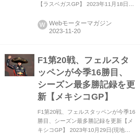
【ラスベガスGP】 2023年11月18日
(現地時間)、F1第22戦ラスベガスGPが
ナイトレースとしてアメリカ ネバダ州
Webモーターマガジン
W
ラスベガスのストリートサーキットで
行われ、レッドブルのマックス・フェ
ルスタッペンが優勝。2位にはフェラ
ーリのシャルル・ルクレール、3位に
F1第20戦、フェルスタ
はレッドブルのセルジオ・ペレスが入
ッペンが今季16勝目、
った。ア...
シーズン最多勝記録を更
新【メキシコGP】
F1第20戦、フェルスタッペンが今季16
勝目、シーズン最多勝記録を更新【メ
キシコGP】 2023年10月29日(現地時
間)、F1第20戦メキシコGPがメキシコ