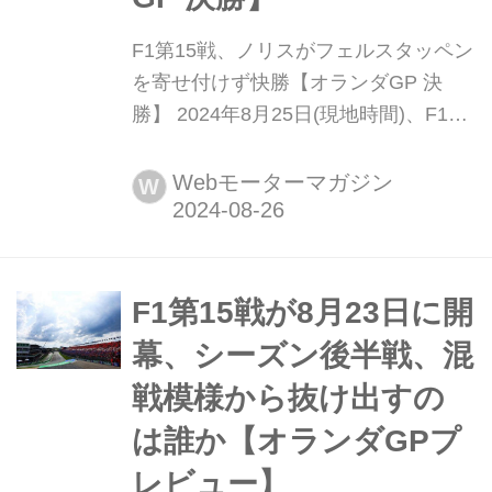
F1第15戦、ノリスがフェルスタッペン
を寄せ付けず快勝【オランダGP 決
勝】 2024年8月25日(現地時間)、F1世
界選手権第15戦オランダGPがザント
フォールト・サーキットで開催され、
Webモーターマガジン
W
マクラレーンのランド・ノリスが優
勝、レッブルのマックス・フェルスタ
ッペンが2位、フェラーリのシャル
ル・ルクレールが3位に入った。11番
F1第15戦が8月23日に開
手グリッドからスタートしたRBの角...
幕、シーズン後半戦、混
戦模様から抜け出すの
は誰か【オランダGPプ
レビュー】