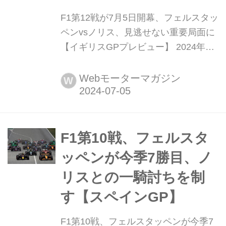
F1第12戦が7月5日開幕、フェルスタッ
ペンvsノリス、見逃せない重要局面に
【イギリスGPプレビュー】 2024年7
月5日(現地時間)、F1第12戦イギリス
GPがノーザンプトンシャーのシルバ
Webモーターマガジン
W
ーストン・サーキットで開幕する。マ
ックス・フェルスタッペンとランド・
ノリスの争いが急展開を見せる中で行
われる「真夏の決戦」はどういう結果
F1第10戦、フェルスタ
になるのだろうか。なお、イギリス
ッペンが今季7勝目、ノ
GPは通常のレースフォー...
リスとの一騎討ちを制
す【スペインGP】
F1第10戦、フェルスタッペンが今季7