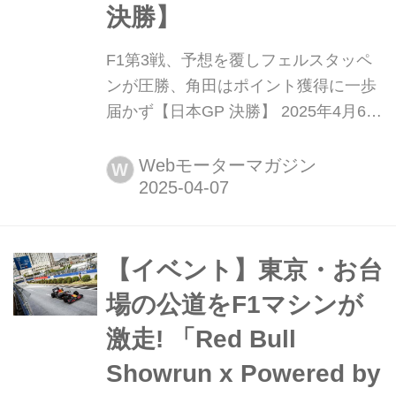
決勝】
F1第3戦、予想を覆しフェルスタッペ
ンが圧勝、角田はポイント獲得に一歩
届かず【日本GP 決勝】 2025年4月6
日、F1世界選手権第3戦日本GPが三重
県の鈴鹿サーキットで開催され、レッ
Webモーターマガジン
W
ドブルのマックス・フェルスタッペン
が優勝、マクラーレンのランド・ノリ
スとオスカー・ピアストリが2位、3位
となった。このグランプリからレッド
【イベント】東京・お台
ブルに移籍し注目を集めた角田裕毅
場の公道をF1マシンが
は、14番グリッドか...
激走! 「Red Bull
Showrun x Powered by