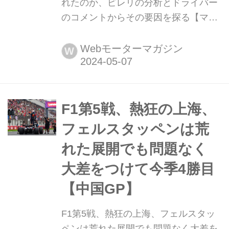
れたのか、ピレリの分析とドライバー
のコメントからその要因を探る【マイ
アミGP決勝】 2024年5月5日(現地時
間)、F1第6戦マイアミGP決勝がアメ
Webモーターマガジン
W
リカ・フロリダ州マイアミ・インター
ナショナル・オートドロームで開催さ
れ、マックス・フェルスタッペン(レッ
ドブル)はランド・ノリス(マクラーレ
F1第5戦、熱狂の上海、
ン)に敗れて2位となった。フェルスタ
フェルスタッペンは荒
ッペンが大きなトラブルやリタイアも
れた展開でも問題なく
なく...
大差をつけて今季4勝目
【中国GP】
F1第5戦、熱狂の上海、フェルスタッ
ペンは荒れた展開でも問題なく大差を