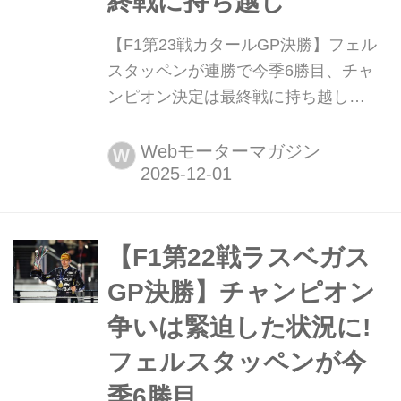
終戦に持ち越し
【F1第23戦カタールGP決勝】フェル
スタッペンが連勝で今季6勝目、チャ
ンピオン決定は最終戦に持ち越し
2025年11月30日(現地時間)、F1第23戦
カタールGPが中東部ロサイルのロサ
Webモーターマガジン
W
イル・インターナショナル・サーキッ
トで開催され、レッドブルのマック
ス・フェルスタッペンが優勝、2位に
はマクラーレンのオスカー・ピアスト
【F1第22戦ラスベガス
リ、3位にはウイリアムズのカルロ
GP決勝】チャンピオン
ス・サインツが入った。15番グ...
争いは緊迫した状況に!
フェルスタッペンが今
季6勝目