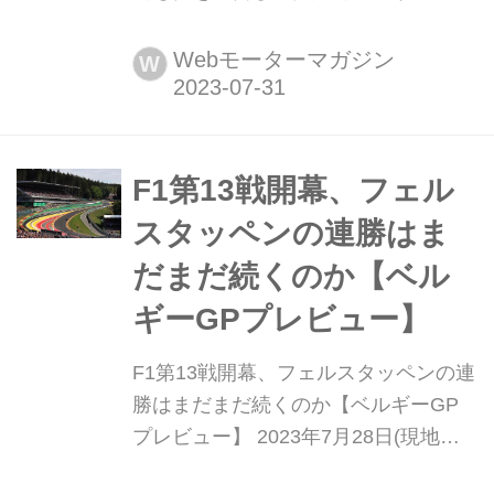
決勝】 2023年7月30日(現地時間)、F1
第13戦ベルギーGP決勝がスパ-フラン
Webモーターマガジン
W
コルシャン・サーキットで開催され、
レッドブルのマックス・フェルスタッ
ペンが優勝。2位にはレッドブルのセ
ルジオ・ペレスが入ってレッドブルが
F1第13戦開幕、フェル
1-2フィニッシュを達成。3位にはフェ
スタッペンの連勝はま
ラーリのシャルル・ルクレール...
だまだ続くのか【ベル
ギーGPプレビュー】
F1第13戦開幕、フェルスタッペンの連
勝はまだまだ続くのか【ベルギーGP
プレビュー】 2023年7月28日(現地時
間)、F1第13戦ベルギーGPがスパ・フ