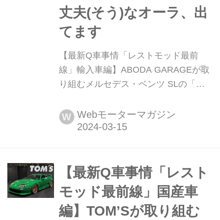
丈夫(そう)なオーラ、出
てます
【最新Q車事情「レストモッド最前
線」輸入車編】ABODA GARAGEが取
り組むメルセデス・ベンツ SLの「転
生」。毎日、乗っても大丈夫(そう)な
オーラ、出てます さまざまな事業を通
Webモーターマガジン
W
して「スマートラグジュアリー」な日
常を演出するABODA LIFEが、新たに
レストモッド事業を始めました。取り
扱っているのは、50~60年代のメルセ
【最新Q車事情「レスト
デス・ベンツSLシリーズ。レストアと
モッド最前線」国産車
しての完成度の高さはもちろん、細部
編】TOM’Sが取り組む
にわたって「使える」アレンジも盛り