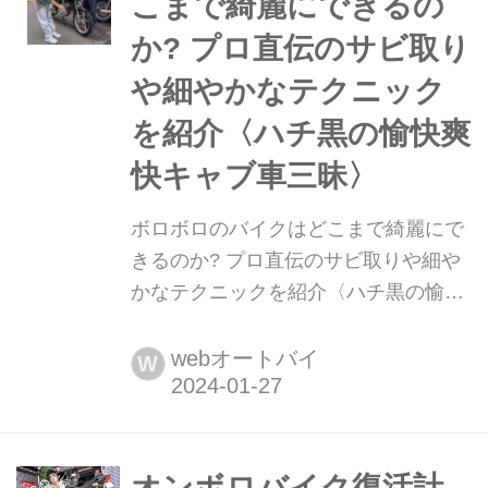
こまで綺麗にできるの
か? プロ直伝のサビ取り
や細やかなテクニック
を紹介〈ハチ黒の愉快爽
快キャブ車三昧〉
ボロボロのバイクはどこまで綺麗にで
きるのか? プロ直伝のサビ取りや細や
かなテクニックを紹介〈ハチ黒の愉快
爽快キャブ車三昧〉 オートバイ編集
部・大冨が愛車のスズキGS125Eに激
webオートバイ
W
安キャリパーをつけるため、黒田パイ
センいきつけのコアガレージさんへ。
するとタコメーターのお直しに加え、
頑固なサビを落とす秘伝の技まで伝授
オンボロバイク復活計