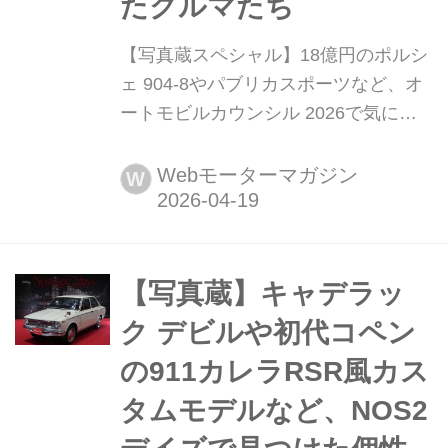
たクルマたち
【写真蔵スペシャル】18億円のポルシ
ェ 904-8やパブリカスポーツなど、オ
ートモビルカウンシル 2026で気にな
ったクルマたち 2026年4月10〜12日、
千葉市の幕張メッセで「オートモビル
Webモーターマガジン
W
カウンシル 2026」が開催された。120
台以上におよぶ展示車の中から、個人
的に気になったクルマを写真で紹介し
よう。
【写真蔵】キャデラッ
ク デビルや初代コペン
の911カレラRSR風カス
タムモデルなど、NOS2