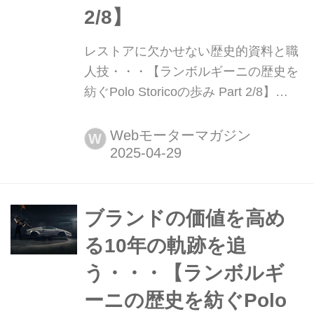
2/8】
レストアに欠かせない歴史的資料と職
人技・・・【ランボルギーニの歴史を
紡ぐPolo Storicoの歩み Part 2/8】
「アウトモビリ・ランボルギーニ」社
が生み出してきた数々の名車のレガシ
Webモーターマガジン
W
ーを残すため、2015年に誕生した「ポ
ロストリコ」部門。その10周年を記念
し、8回に分けて同部門の事績を追っ
てみることにする。今回はその2回目
ブランドの価値を高め
は、レストアに対するこだわりの「第
る10年の軌跡を追
一歩」について紹介しよう。
う・・・【ランボルギ
ーニの歴史を紡ぐPolo