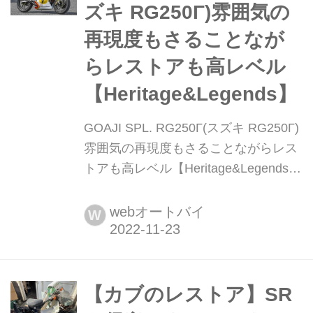
ズキ RG250Γ)雰囲気の
再現度もさることなが
らレストアも高レベル
【Heritage&Legends】
GOAJI SPL. RG250Γ(スズキ RG250Γ)
雰囲気の再現度もさることながらレス
トアも高レベル【Heritage&Legends】
ヘリテイジ&レジェンズ 公式サイト
▶▶▶カスタムとメンテナンスのこと
webオートバイ
W
ならヘリテイジ&レジェンズ handl-
mag.com 変化していくモチーフを別メ
ーカーパーツ加工で補完する 1974年
にWGP(世界グランプリ)に復帰し、当
【カブのレストア】SR
時4ストロークが幅を利かせながらも2