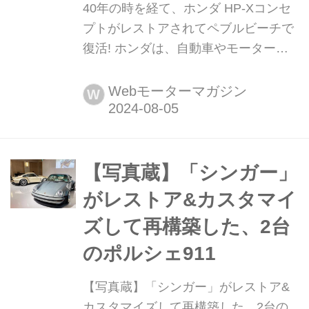
40年の時を経て、ホンダ HP-Xコンセ
プトがレストアされてペブルビーチで
復活! ホンダは、自動車やモータース
ポーツ愛好家の世界トップの集まりの
ひとつであり、2024年8月に開催され
Webモーターマガジン
W
るモントレー カーウイークで、40年前
に発表した同社初のコンセプトカー
「ホンダ HP-X」をレストアして北米
デビューさせる。
【写真蔵】「シンガー」
がレストア&カスタマイ
ズして再構築した、2台
のポルシェ911
【写真蔵】「シンガー」がレストア&
カスタマイズして再構築した、2台の