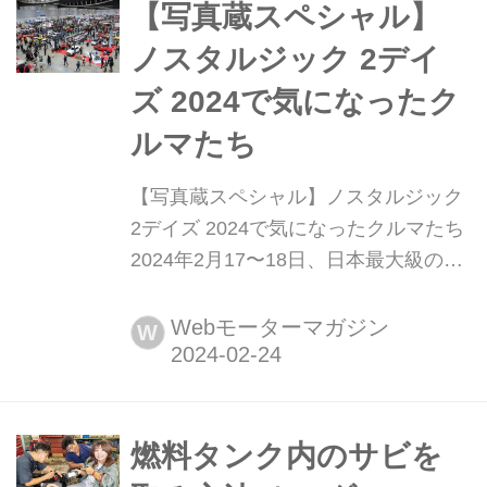
TRD 3000GTスタイルをまとった
【写真蔵スペシャル】
JZA80スープラでした。トムス創業50
ノスタルジック 2デイ
周年を記念した新たな挑戦は、果たし
ズ 2024で気になったク
て今後、どんな展開を見せてくれるの
か。旧車好きに...
ルマたち
【写真蔵スペシャル】ノスタルジック
2デイズ 2024で気になったクルマたち
2024年2月17〜18日、日本最大級のク
ラシック モーターショー「ノスタルジ
ック 2デイズ(以下、NOS 2デイズ)」
Webモーターマガジン
W
がパシフィコ横浜で開催された。展示
車両の中から個人的に気になったモデ
ルを紹介しておこう。
燃料タンク内のサビを