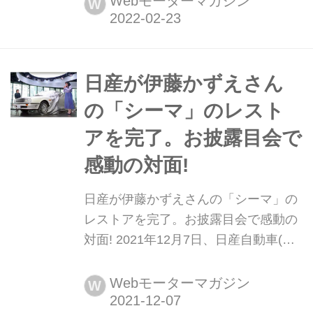
Webモーターマガジン
W
ズ。国内外の旧車が数多く展示されて
いたが、その中からWebモーターマガ
ジン編集部的に注目したクルマを紹介
しておこう。
日産が伊藤かずえさん
の「シーマ」のレスト
アを完了。お披露目会で
感動の対面!
日産が伊藤かずえさんの「シーマ」の
レストアを完了。お披露目会で感動の
対面! 2021年12月7日、日産自動車(以
下、日産)は俳優の伊藤かずえさんが
30年以上愛用している「シーマ」のレ
Webモーターマガジン
W
ストアを完成。同日、東京・銀座の