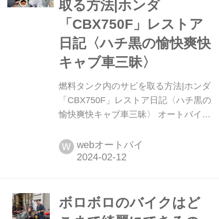
取る方法|ホンダ
「CBX750F」レストア
日記〈ハチ黒の愉快爽快
キャブ車三昧〉
燃料タンク内のサビを取る方法|ホンダ
「CBX750F」レストア日記〈ハチ黒の
愉快爽快キャブ車三昧〉 オートバイ誌
2023年7月号で紹介したオンボロ
CBX750F。あれから5カ月が経過して
webオートバイ
W
しまったが、ついに毎度おなじみの旧
車のスーパードクター「コアガレー
ジ」に入庫。5年ぶりにエンジンは目
覚めるのか!?文:黒田健一
ボロボロのバイクはど