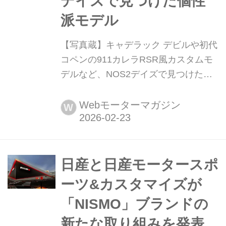
デイズで見つけた個性
派モデル
【写真蔵】キャデラック デビルや初代
コペンの911カレラRSR風カスタムモ
デルなど、NOS2デイズで見つけた個
性派モデル 2026年2月21・22日、パシ
フィコ横浜でノスタルジック2デイズ
Webモーターマガジン
W
(通称:NOS2デイズ)2026が開催され
た。クラシックカーを綺麗にレストア
した車両は珍しくはないので、ここで
は例によって個人的に気になった、カ
日産と日産モータースポ
スタマイズされたモデルを中心に紹介
ーツ&カスタマイズが
しよう。(タイトル写真:2026年...
「NISMO」ブランドの
新たな取り組みを発表