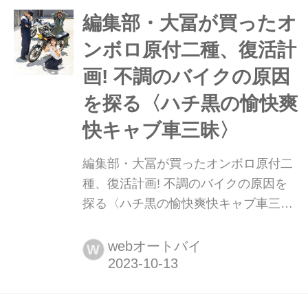
ト:黒田健一
編集部・大冨が買ったオ
ンボロ原付二種、復活計
画! 不調のバイクの原因
を探る〈ハチ黒の愉快爽
快キャブ車三昧〉
編集部・大冨が買ったオンボロ原付二
種、復活計画! 不調のバイクの原因を
探る〈ハチ黒の愉快爽快キャブ車三
昧〉 オートバイ誌・新人編集部員の大
冨(トミー)が某ネットオークションで
webオートバイ
W
欲しかったバイクを購入! しかし持っ
てきたバイクはあまりにもオンボロ
で...!? 「マジでこのポンコツを12万円