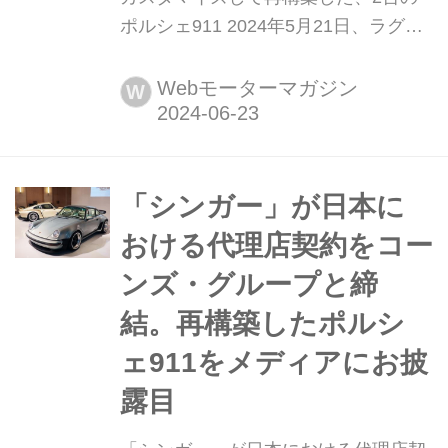
ポルシェ911 2024年5月21日、ラグジ
ュアリー スペシャリストの「シンガー
(SINGER)」は、日本におけるレスト
Webモーターマガジン
W
ア依頼をサポートするパートナーシッ
プ契約をコーンズ・グループと締結し
たことを発表。同社が再構築したポル
シェ911を2台、メディアに公開した。
「シンガー」が日本に
そのディテールを写真で紹介しよう...
おける代理店契約をコー
ンズ・グループと締
結。再構築したポルシ
ェ911をメディアにお披
露目