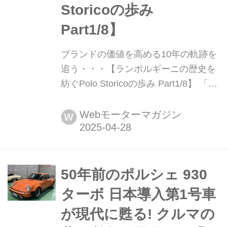
Storicoの歩み
Part1/8】
ブランドの価値を高める10年の軌跡を
追う・・・【ランボルギーニの歴史を
紡ぐPolo Storicoの歩み Part1/8】 「ア
ウトモビリ・ランボルギーニ」社が生
み出してきた数々の名車のレガシーを
Webモーターマガジン
W
残すため、2015年に誕生した「Polo
Storico(ポロストリコ)」部門。「Polo
Storico」とはイタリア語で「歴史の極
み」を意味するが、同社のヒストリッ
50年前のポルシェ 930
クモデルのレストアや貴重な資料の保
ターボ 日本導入第1号車
存な...
が現代に甦る! クルマの