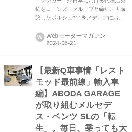
「シンガー」が日本における代理店契
約をコーンズ・グループと締結。再構
築したポルシェ911をメディアにお披
露目 2024年5月21日、カリフォルニア
を拠点とするラグジュアリー スペシャ
Webモーターマガジン
W
リストの「シンガー(SINGER)」は、
日本におけるレストア依頼をサポート
するパートナーシップ契約をコーン
ズ・グループと締結したことを発表。
【最新Q車事情「レスト
同社が再構築したポルシェ911を2台、
モッド最前線」輸入車
メディアに公開した。
編】ABODA GARAGE
が取り組むメルセデ
ス・ベンツ SLの「転
生」。毎日、乗っても大