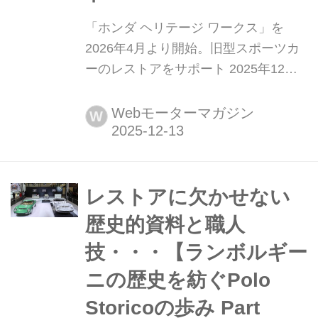
「ホンダ ヘリテージ ワークス」を
2026年4月より開始。旧型スポーツカ
ーのレストアをサポート 2025年12月
12日、ホンダは愛車を長く大切に乗り
続けたいユーザーのために、旧型スポ
Webモーターマガジン
W
ーツタイプの車種を対象に、販売終了
となった部品の復刻供給と、レストア
を施す新たなヘリテージサービス「ホ
ンダ ヘリテージ ワークス(Honda
レストアに欠かせない
Heritage Works)」を2026年4月1...
歴史的資料と職人
技・・・【ランボルギー
ニの歴史を紡ぐPolo
Storicoの歩み Part