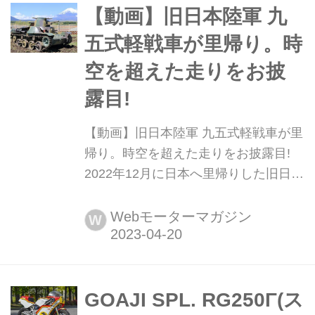
は、2023年6月15日〜18日に開催の
【動画】旧日本陸軍 九
「東京国際消防防災展 2023」でお披
五式軽戦車が里帰り。時
露目される。
空を超えた走りをお披
露目!
【動画】旧日本陸軍 九五式軽戦車が里
帰り。時空を超えた走りをお披露目!
2022年12月に日本へ里帰りした旧日本
陸軍の九五式軽戦車が、レストアを終
えて2023年4月16日、御殿場でお披露
Webモーターマガジン
W
目会が開催され、80年もの時空を超え
て日本の大地を走って見せた。
GOAJI SPL. RG250Γ(ス