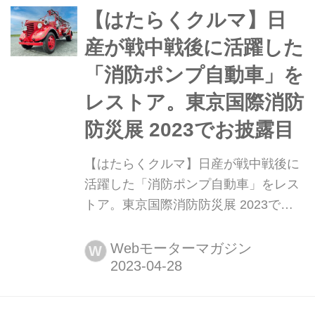
で買ったのか...?」(黒田)、「黒田パイ
【はたらくクルマ】日
セン、全壊だわ...」(イシッチ)、「だ
産が戦中戦後に活躍した
って、オークションで安かったんだ...
「消防ポンプ自動車」を
レストア。東京国際消防
防災展 2023でお披露目
【はたらくクルマ】日産が戦中戦後に
活躍した「消防ポンプ自動車」をレス
トア。東京国際消防防災展 2023でお
披露目 2023年4月27日、日産自動車
(以下、日産)と東京消防庁は、東京消
Webモーターマガジン
W
防庁が長年保管してきた「ニッサン
180型消防ポンプ自動車」を走行可能
な状態にする再生を行った。この車両