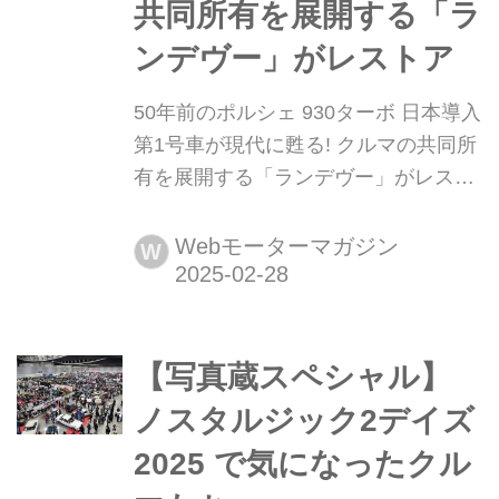
共同所有を展開する「ラ
ンデヴー」がレストア
50年前のポルシェ 930ターボ 日本導入
第1号車が現代に甦る! クルマの共同所
有を展開する「ランデヴー」がレスト
ア 旧車やスーパースポーツカーの共同
所有を展開する「ランデヴー
Webモーターマガジン
W
(RENDEZ-VOUS)が所有する、1975年
式のポルシェ 930ターボ(日本導入第1
号車)のレストアが完成。メディアに向
【写真蔵スペシャル】
けて公開された。
ノスタルジック2デイズ
2025 で気になったクル