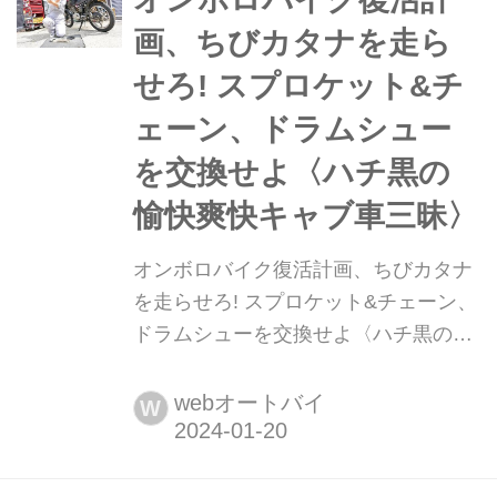
していただくことに!文:大冨 涼
画、ちびカタナを走ら
せろ! スプロケット&チ
ェーン、ドラムシュー
を交換せよ〈ハチ黒の
愉快爽快キャブ車三昧〉
オンボロバイク復活計画、ちびカタナ
を走らせろ! スプロケット&チェーン、
ドラムシューを交換せよ〈ハチ黒の愉
快爽快キャブ車三昧〉 編集部大冨のオ
ンボロGS125Eの復活計画は足まわり
webオートバイ
W
に着手! 今回は前後スプロケット&チェ
ーンと、リアのブレーキシューを交換
します。その結末は?文:大冨 涼/サポー