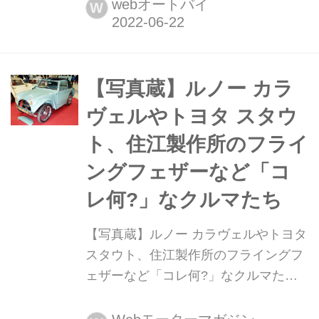
のスーパー・カブカブ・ダイアリーズ
webオートバイ
W
Vol.145〉 愛知県東郷町のSR系カスタ
ムショップ「FLAKES」さんが、趣味
で自分用のスーパーカブをレストアす
ることになったので、その様子を前後
【写真蔵】ルノー カラ
編に渡って紹介するよ。カスタムビル
ヴェルやトヨタ スタウ
ダーによるレストアは、随所にこだわ
ト、住江製作所のフライ
りと技術力が詰まってるぞ。
ングフェザーなど「コ
レ何?」なクルマたち
【写真蔵】ルノー カラヴェルやトヨタ
スタウト、住江製作所のフライングフ
ェザーなど「コレ何?」なクルマたち
2021年2月19〜20日にパシフィコ横浜
で開催されたノスタルジック2デイ