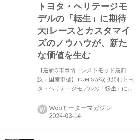
だくさん...
トヨタ・ヘリテージモ
デルの「転生」に期待
大!レースとカスタマイ
ズのノウハウが、新た
な価値を生む
【最新Q車事情「レストモッド最前
線」国産車編】TOM’Sが取り組むトヨ
タ・ヘリテージモデルの「転生」に期
待大!レースとカスタマイズのノウハウ
が、新たな価値を生む 多彩なコンプリ
Webモーターマガジン
W
ートカーが並んだ東京オートサロン
TOM’Sブース。ひときわ異彩を放って
いたのが、鮮やかなグリーンボディに