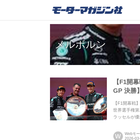
メルボルン
【F1開
GP 決勝
【F1開幕戦】
世界選手権第
ラッセルが優
ルクレ...
Webモ
W