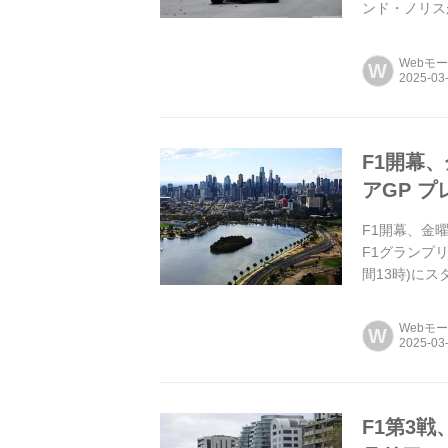
ンド・ノリス
5番グリッドか.
Webモ
W
F1開幕
アGP 
F1開幕、金
F1グランプ
間13時)に
Webモ
W
F1第3