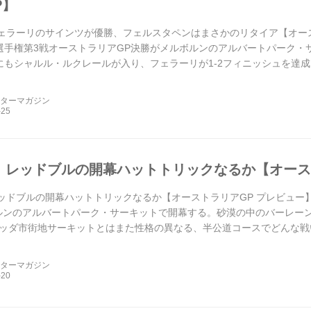
P】
フェラーリのサインツが優勝、フェルスタペンはまさかのリタイア【オーストラ
界選手権第3戦オーストラリアGP決勝がメルボルンのアルバートパーク
にもシャルル・ルクレールが入り、フェラーリが1-2フィニッシュを達
.
ーターマガジン
戦、レッドブルの開幕ハットトリックなるか【オース
レッドブルの開幕ハットトリックなるか【オーストラリアGP プレビュー】 2
ルンのアルバートパーク・サーキットで開幕する。砂漠の中のバーレー
ッダ市街地サーキットとはまた性格の異なる、半公道コースでどんな戦
ーターマガジン