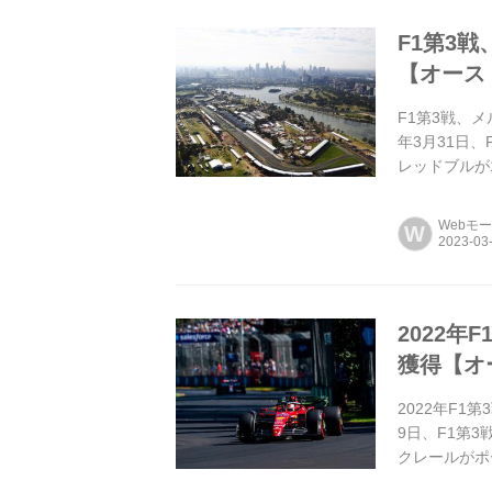
F1第3
【オース
F1第3戦、
年3月31日
レッドブルが
ともフェラー
Webモ
W
2022
獲得【オ
2022年F
9日、F1第
クレールがポ
敗退、Q3に