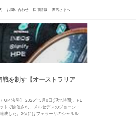
内
お問い合わせ
採用情報
書店さまへ
初戦を制す【オーストラリア
 決勝】 2026年3月8日(現地時間)、F1
キットで開催され、メルセデスのジョージ・
を達成した。3位にはフェラーリのシャルル・