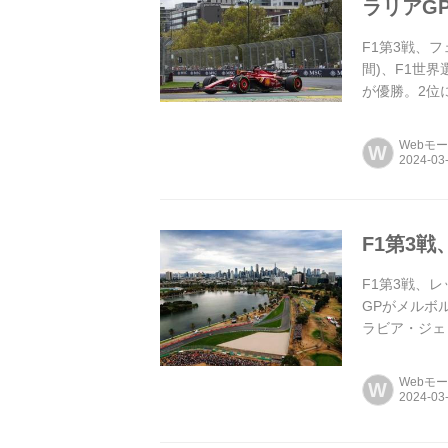
ラリアG
F1第3戦、
間)、F1世
が優勝。2位
ス。レッドブ..
Webモ
W
F1第3
F1第3戦、
GPがメルボ
ラビア・ジェ
Webモ
W