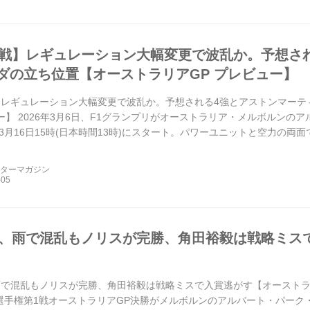
幕戦】レギュレーション大幅変更で波乱か。予想さ
ダの立ち位置【オーストラリアGP プレビュー】
】レギュレーション大幅変更で波乱か。予想される4強とアストンマー
ュー】 2026年3月6日、F1グランプリがオーストラリア・メルボルン
3月16日15時(日本時間13時)にスタート。パワーユニットと空力の両
ズン、各チームの真のポテンシャルがい...
ーターマガジン
戦、雨で混乱もノリスが完勝、角田裕毅は戦略ミス
】
雨で混乱もノリスが完勝、角田裕毅は戦略ミスで入賞逃がす【オーストラリアG
界選手権第1戦オーストラリアGP決勝がメルボルンのアルバート・パー