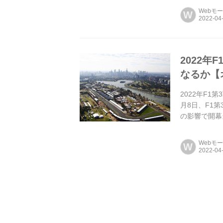
Webモ
W
2022
なるか【
2022年F
月8日、F1
の影響で開幕
催となる。
Webモ
W