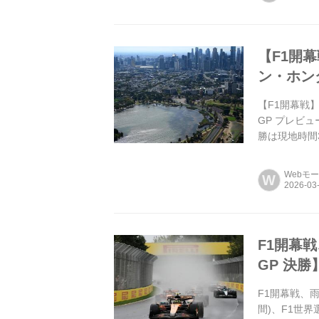
【F1開
ン・ホン
【F1開幕戦
GP プレビ
勝は現地時間
2026年シー
Webモ
W
F1開幕
GP 決勝
F1開幕戦、
間)、F1世