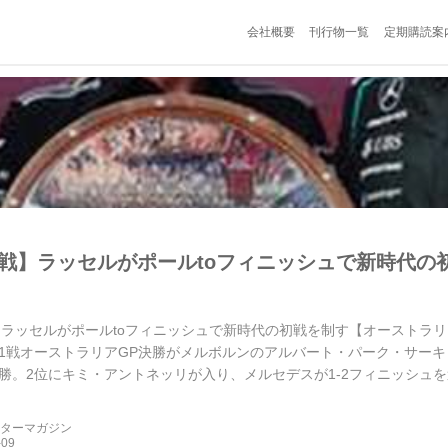
会社概要
刊行物一覧
定期購読案
幕戦】ラッセルがポールtoフィニッシュで新時代の
】
ラッセルがポールtoフィニッシュで新時代の初戦を制す【オーストラリアGP
1戦オーストラリアGP決勝がメルボルンのアルバート・パーク・サー
勝。2位にキミ・アントネッリが入り、メルセデスが1-2フィニッシュ
ーターマガジン