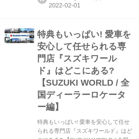
支店(双日オートグループ大阪株式会
社)。古くから地元の人たちに愛されて
いるBMWの販売拠点で、その店舗の
特長について五十嵐啓哲 店長(左)と、
特典もいっぱい! 愛車を
辻森聖人 ジーニアスにインタビューし
安心して任せられる専
た。(...
門店『スズキワール
ド』はどこにある?
【SUZUKI WORLD / 全
国ディーラーロケータ
ー編】
特典もいっぱい! 愛車を安心して任せ
られる専門店『スズキワールド』はど