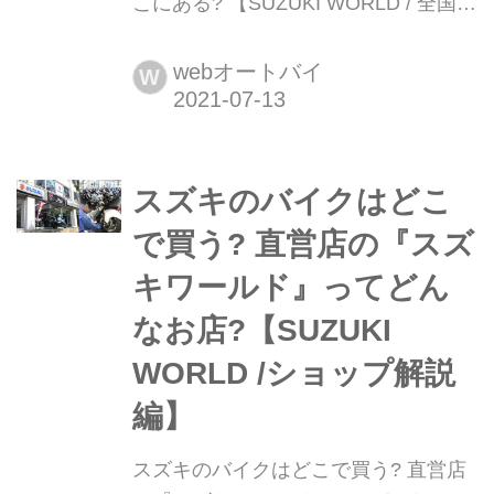
こにある? 【SUZUKI WORLD / 全国デ
ィーラーロケーター編】 バイクを購入
したり愛車のメンテナンスをしてもら
webオートバイ
W
えるお店はたくさんありますが、スズ
キ車を選ぶなら、プロフェッショナル
が揃った全国13店舗の専門店「スズキ
スズキのバイクはどこ
ワールド」もひとつの選択肢。そのお
店はどこにある?
で買う? 直営店の『スズ
キワールド』ってどん
なお店?【SUZUKI
WORLD /ショップ解説
編】
スズキのバイクはどこで買う? 直営店