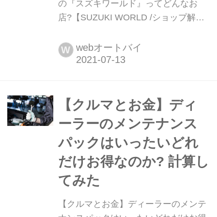
の『スズキワールド』ってどんなお
店?【SUZUKI WORLD /ショップ解説
編】 スズキのバイクの専門店「スズキ
ワールド」グループってご存知です
webオートバイ
W
か? 新車販売やメンテナンス、パーツ
販売などはもちろん、スズキのバイク
に関してのプロフェッショナルが揃っ
ているお店なんですよ!
【クルマとお金】ディ
ーラーのメンテナンス
パックはいったいどれ
だけお得なのか? 計算し
てみた
【クルマとお金】ディーラーのメンテ