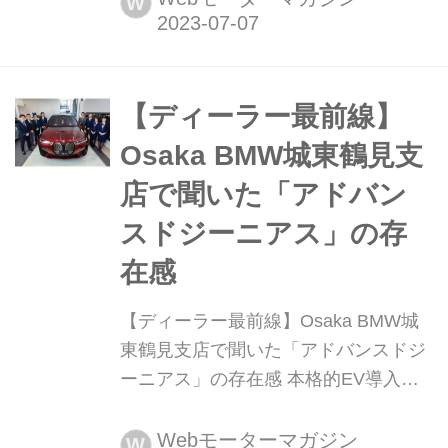
W
に「BYD オート(AUTO)前橋」をオー
プンする。
【ディーラー最前線】
Osaka BMW城東鶴見支
店で聞いた「アドバン
スドジーニアス」の存
在感
【ディーラー最前線】Osaka BMW城
東鶴見支店で聞いた「アドバンスドジ
ーニアス」の存在感 本格的EV導入に
向け、すでに100kWの急速充電器を設
置したというOsaka BMWの城東鶴見
Webモーターマガジン
W