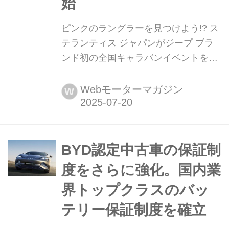
始
ピンクのラングラーを見つけよう!? ス
テランティス ジャパンがジープ ブラ
ンド初の全国キャラバンイベントを開
始 ステランティス ジャパンは、同社
がプロデュースする「ジープ」ブラン
Webモーターマガジン
W
ドとして初の全国キャラバンイベント
「ピンクラングラーキャラバン 見て、
走って、体感しよう!」を2025年7月25
日より開催する。
BYD認定中古車の保証制
度をさらに強化。国内業
界トップクラスのバッ
テリー保証制度を確立