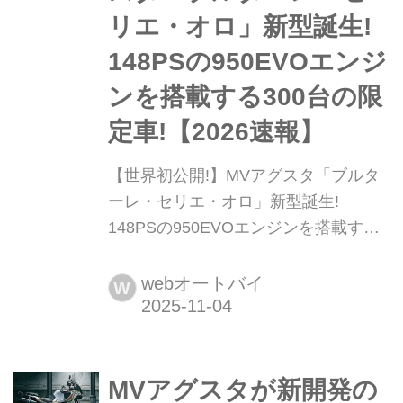
ハイメカニズムの意欲作なのだ! とい
リエ・オロ」新型誕生!
うことで、実機を見ながらあ...
148PSの950EVOエンジ
ンを搭載する300台の限
定車!【2026速報】
【世界初公開!】MVアグスタ「ブルタ
ーレ・セリエ・オロ」新型誕生!
148PSの950EVOエンジンを搭載する
300台の限定車!【2026速報】 MVアグ
スタが誇るネイキッドシリーズ「ブル
webオートバイ
W
ターレ」に、フラッグシップとなる新
型「ブルターレ・セリエ・オロ
(Brutale Serie Oro)」が登場した。ブラ
ンド哲学「Beyond Performance(ビヨ
MVアグスタが新開発の