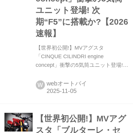
ユニット登場! 次
期“F5”に搭載か?【2026
速報】
【世界初公開!】MVアグスタ
「CINQUE CILINDRI engine
concept」衝撃の5気筒ユニット登場!
次期“F5”に搭載か?【2026速報】
EICMA2025(ミラノショー)のMVアグ
webオートバイ
W
スタブースでひっそり公開された1基
のエンジンコンセプト。「チンクェ・
チリンドリ(5気筒)」というネーミング
だけが発表され、詳細は不明なもの
【世界初公開!】MVアグ
の、実はこのエンジン、とんでもない
スタ「ブルターレ・セ