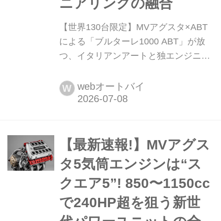
ニアリングの融合
【世界130台限定】MVアグスタ×ABT
による「ブルターレ1000 ABT」が放
つ、イタリアンアートと独エンジニア
リングの融合 イタリアの至宝MVアグ
スタが、ドイツの名門ABT(アプト)と
webオートバイ
W
電撃提携した。ABT創業130周年を祝
う「ブルターレ1000 ABT」は、世界
限定わずか130台の超希少モデルだ。
最高出力208HPの暴力的なパワーに、
【最新速報!】MVアグス
四輪の空力技術を注入。イタリアの芸
タ5気筒エンジンは“ス
術性とドイツの精密工学が火花を散...
クエア5”! 850〜1150cc
で240HP超を狙う新世