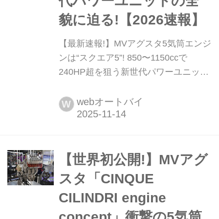
代パワーユニットの全
貌に迫る!【2026速報】
【最新速報!】MVアグスタ5気筒エンジ
ンは“スクエア5”! 850〜1150ccで
240HP超を狙う新世代パワーユニット
の全貌に迫る!【2026速報】 MVアグス
タがEICMA 2025でサプライズ展示し
webオートバイ
W
た「5気筒エンジン」。世界中がこの
革新的パワーユニットに注目し、一躍
話題となったが、なんとMVアグスタ
がその詳細をついに公開! まずは最新
【世界初公開!】MVアグ
の画僧とともに、気になる内容を速報
スタ「CINQUE
でお届けしよう。まとめ:松本正雅
CILINDRI engine
▶▶▶MVアグスタ「5...
concept」衝撃の5気筒