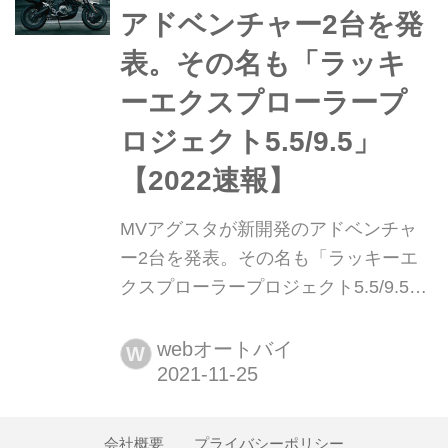
ンド・パフォーマンス)」を体現し、出
アドベンチャー2台を発
力や速度だけでなく、ライダーの...
表。その名も「ラッキ
ーエクスプローラープ
ロジェクト5.5/9.5」
【2022速報】
MVアグスタが新開発のアドベンチャ
ー2台を発表。その名も「ラッキーエ
クスプローラープロジェクト5.5/9.5」
【2022速報】 イタリアの名門・MVア
グスタと言えば、本格ロードスポーツ
webオートバイ
W
を思い浮かべる人も多いと思います
が、なんと! EICMA2021では、本格ア
ドベンチャーマシン2機種を発表した
会社概要
プライバシーポリシー