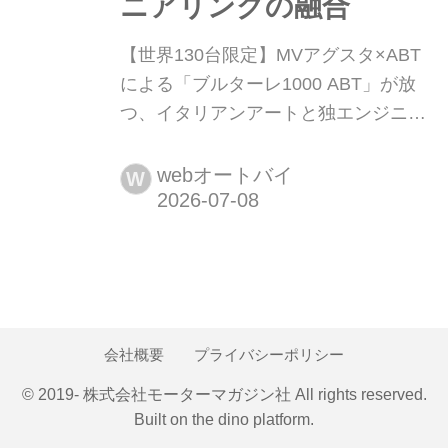
ニアリングの融合
【世界130台限定】MVアグスタ×ABT
による「ブルターレ1000 ABT」が放
つ、イタリアンアートと独エンジニア
リングの融合 イタリアの至宝MVアグ
スタが、ドイツの名門ABT(アプト)と
webオートバイ
W
電撃提携した。ABT創業130周年を祝
う「ブルターレ1000 ABT」は、世界
限定わずか130台の超希少モデルだ。
最高出力208HPの暴力的なパワーに、
四輪の空力技術を注入。イタリアの芸
術性とドイツの精密工学が火花を散...
会社概要
プライバシーポリシー
© 2019- 株式会社モーターマガジン社 All rights reserved.
Built on
the dino platform
.