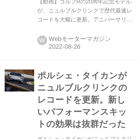
【動画】ゴルフRの20周年記念モデル
が、ニュルブルクリンクで歴代最速レ
コードを大幅に更新。アニバーサリー
に華を添える快挙だ 2022年8月22日、
フォルクスワーゲンAGは、ゴルフRの
Webモーターマガジン
W
デビュー20周年記念車「ゴルフR 20イ
ヤーズ」がニュルブルクリンク北コー
スで、歴代ゴルフRの最速タイムを大
幅に更新するラップタイムを記録した
ポルシェ・タイカンが
と発表した。
ニュルブルクリンクの
レコードを更新。新し
いパフォーマンスキッ
トの効果は抜群だった