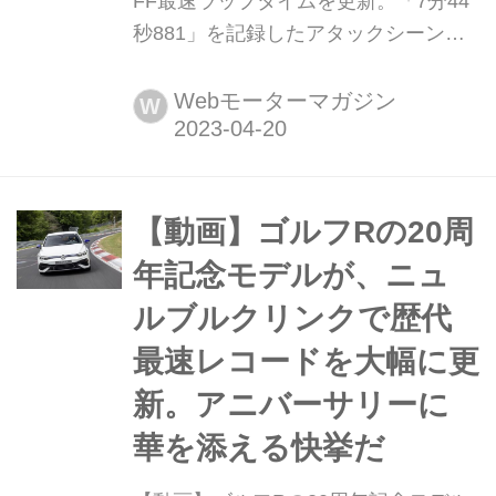
FF最速ラップタイムを更新。「7分44
秒881」を記録したアタックシーンも
公開 2023年4月20日、ホンダはシビッ
ク タイプRがドイツのニュルブルクリ
Webモーターマガジン
W
ンク北コースで、FFモデルで最速とな
る7分44秒881のラップタイムを記録し
たと発表した。
【動画】ゴルフRの20周
年記念モデルが、ニュ
ルブルクリンクで歴代
最速レコードを大幅に更
新。アニバーサリーに
華を添える快挙だ