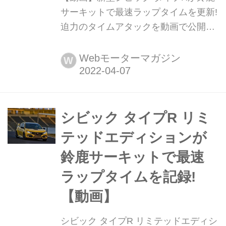
サーキットで最速ラップタイムを更新!
迫力のタイムアタックを動画で公開
2022年4月7日、ホンダは新型シビック
タイプRの最終的な性能評価のための
Webモーターマガジン
W
走行テストを鈴鹿サーキット 国際レー
シングコースで行い、FFモデルで最速
となる2分23秒120のラップタイムを記
録したと発表した。
シビック タイプR リミ
テッドエディションが
鈴鹿サーキットで最速
ラップタイムを記録!
【動画】
シビック タイプR リミテッドエディシ