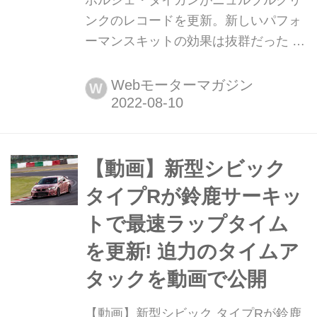
ポルシェ・タイカンがニュルブルクリ
ンクのレコードを更新。新しいパフォ
ーマンスキットの効果は抜群だった ポ
ルシェ・タイカンが、ニュルブルクリ
ンク・ノルドシュライフェでさらなる
Webモーターマガジン
W
ラップタイム更新を果たした。7分33
秒というタイムは、かつてのポルシェ
911 GT3 RS(997型)に匹敵するものだ
という。フルバッテリーEVは果たし
【動画】新型シビック
て、どこまで「速く」なるのだろう。
タイプRが鈴鹿サーキッ
トで最速ラップタイム
を更新! 迫力のタイムア
タックを動画で公開
【動画】新型シビック タイプRが鈴鹿