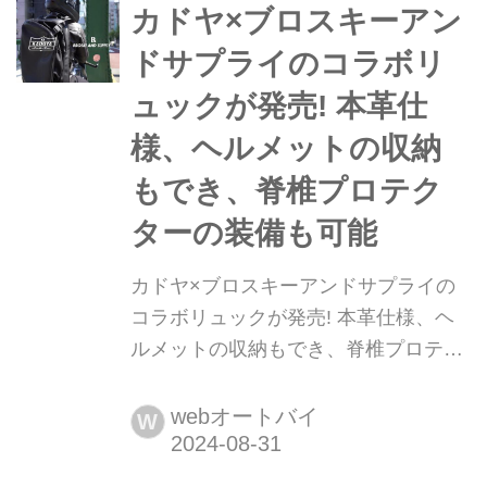
のでは? 長時間乗ったからこそ感じる
カドヤ×ブロスキーアン
バイクの良さやクセ、そして真実。ミ
ドサプライのコラボリ
スター・バイクBG編集長・山口によ
ュックが発売! 本革仕
る旅プレ...
様、ヘルメットの収納
もでき、脊椎プロテク
ターの装備も可能
カドヤ×ブロスキーアンドサプライの
コラボリュックが発売! 本革仕様、ヘ
ルメットの収納もでき、脊椎プロテク
ターの装備も可能 レザー製品の老舗カ
ドヤから、バッグブランドのブロスキ
webオートバイ
W
ーアンドサプライとコラボレーション
した新製品「メティン バックパック」