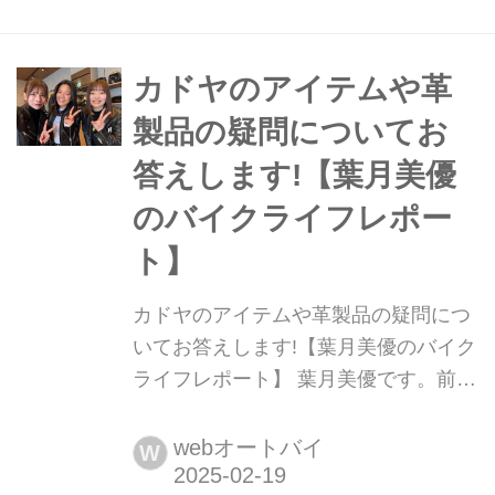
振り回されています。早く、バイクシ
ーズンにならないかな。 先月、
KADOYA大阪店がリニューアルオープ
カドヤのアイテムや革
ンし記念イベントへ行ってきました
製品の疑問についてお
が、浅草本店にも遊びに行ってきまし
答えします!【葉月美優
た。大阪店記念...
のバイクライフレポー
ト】
カドヤのアイテムや革製品の疑問につ
いてお答えします!【葉月美優のバイク
ライフレポート】 葉月美優です。前回
は、楽しい楽しいKADOYA大阪店のリ
ニューアルオープン記念イベントのお
webオートバイ
W
話でしたが、まだまだ続きがあります