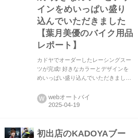
インをめいっぱい盛り
込んでいただきました
【葉月美優のバイク用品
レポート】
カドヤでオーダーしたレーシングスー
ツが完成! 好きなカラーとデザインを
めいっぱい盛り込んでいただきました
【葉月美優のバイク用品レポート】 葉
月美優です。 スーパーGTの開幕戦
webオートバイ
W
で、レースアンバサダーの新コスチュ
ームをお披露目しました。どうでしょ
うか? 今年もパンツスタイルで、「ど
んどんライダー感が出てきているね」
初出店のKADOYAブー