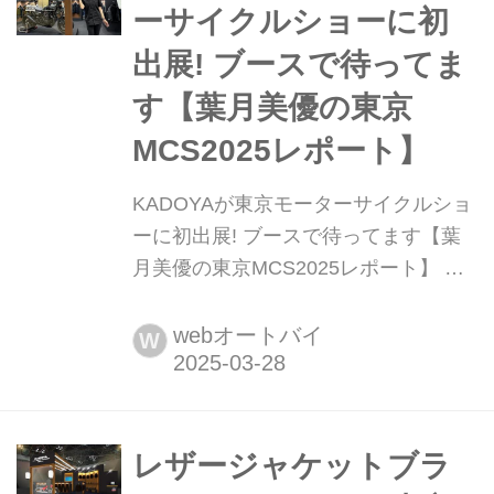
KADOYAブースについてレポートしま
ーサイクルショーに初
す。3日間、ブースに立たせてい...
出展! ブースで待ってま
す【葉月美優の東京
MCS2025レポート】
KADOYAが東京モーターサイクルショ
ーに初出展! ブースで待ってます【葉
月美優の東京MCS2025レポート】 葉
月美優です。 今日(2025年3月28日)か
ら3日間、東京モーターサイクルショ
webオートバイ
W
ー2025が東京ビッグサイトで開催され
ています。この3日間は、予報では雨
が降ったり暑かったり寒かったり天気
が安定していませんが、初日もしっか
レザージャケットブラ
り盛り上がっていましたよ! 私は、今