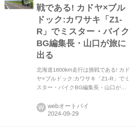
ワクがあります。 なんと、新しいレー
戦である! カドヤ×ブル
シングスーツを作るこ...
ドック:カワサキ「Z1-
R」でミスター・バイク
BG編集長・山口が旅に
出る
北海道1800km走行は挑戦である! カド
ヤ×ブルドック:カワサキ「Z1-R」でミ
スター・バイクBG編集長・山口が旅
に出る 絶版車で旅をすることはフツー
じゃない、のか? せっかくのバイクな
webオートバイ
W
ら旅に出たい、むしろ旅をするための
バイクだろ? たとえ絶版車であって
も、少々チャレンジングな旅もイケる