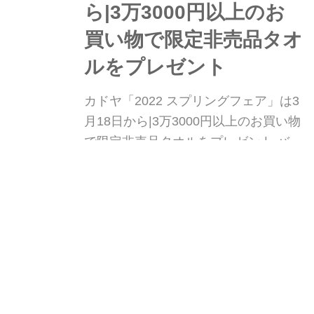
ら|3万3000円以上のお
買い物で限定非売品タオ
ルをプレゼント
カドヤ「2022 スプリングフェア」は3
月18日から|3万3000円以上のお買い物
で限定非売品タオルをプレゼント バイ
ク用アパレルを手掛けるカドヤが、税
込3万3000円以上買い物で限定タオル
webオートバイ
W
をプレゼントする「2022 スプリング
フェア」を開催します。また、2022年
春夏カタログの無料送付も開始しまし
た。
カドヤ「EURUS」|2021
年秋冬ライディングジ