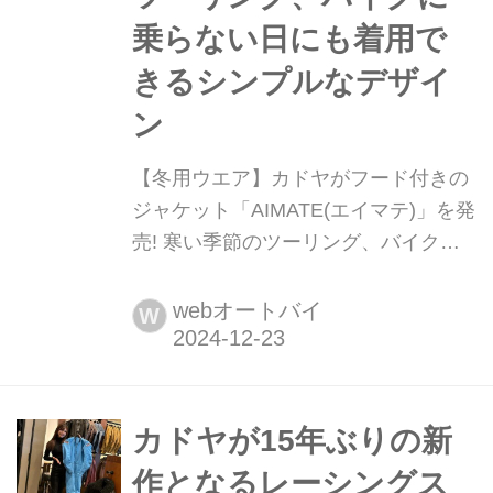
乗らない日にも着用で
きるシンプルなデザイ
ン
【冬用ウエア】カドヤがフード付きの
ジャケット「AIMATE(エイマテ)」を発
売! 寒い季節のツーリング、バイクに
乗らない日にも着用できるシンプルな
デザイン レザー製のライダーウエアを
webオートバイ
W
広く手掛けるアパレルブランド・カド
ヤから、冬のライディングに向けたジ
ャケットの新製品「エイマテ」が発売
された。
カドヤが15年ぶりの新
作となるレーシングス