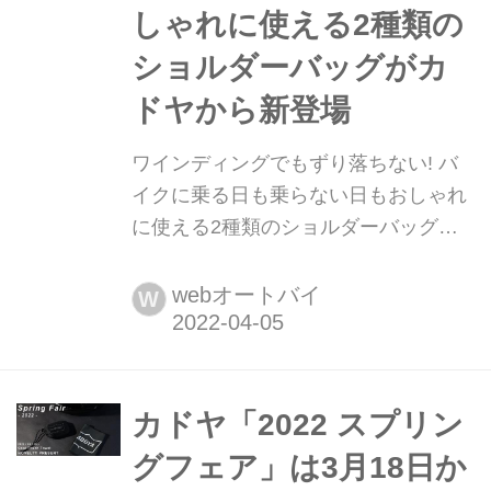
しゃれに使える2種類の
ショルダーバッグがカ
ドヤから新登場
ワインディングでもずり落ちない! バ
イクに乗る日も乗らない日もおしゃれ
に使える2種類のショルダーバッグが
カドヤから新登場 バイク使いにも普段
使いにもちょうどいいバッグをコンセ
webオートバイ
W
プトにした新作ショルダーバッグ
「RIDES SHOULDER」&「RIDES
MESSENGER」がカドヤからリリース
されました。ワインディング走行でも
カドヤ「2022 スプリン
ズレにくく、簡易防水が施されたライ
グフェア」は3月18日か
ダー仕様のバッグとなっています。