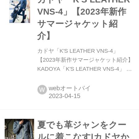
VNS-4」【2023年新作
サマージャケット紹
介】
カドヤ「K'S LEATHER VNS-4」
【2023年新作サマージャケット紹介】
KADOYA「K'S LEATHER VNS-4」 モ
デルの身長・体重:176cm・67kg 肩
幅:49cm 着用サイズ:L 襟付きシングル
webオートバイ
W
ライダースの普遍的な魅力をブラッシ
ュアップ 襟付きシングルライダースと
して高い人気を誇るVNSシリーズのリ
ニューアルモデル。あらゆるシーン...
夏でも革ジャンをクー
ルに着こなす|カドヤか