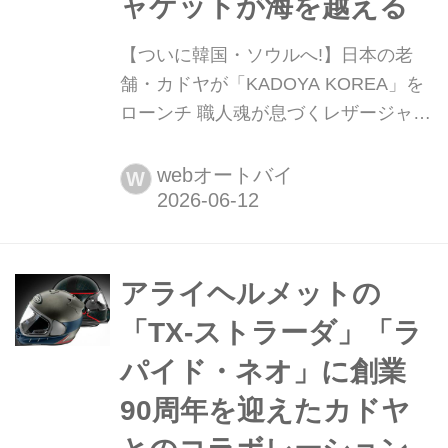
ャケットが海を越える
【ついに韓国・ソウルへ!】日本の老
舗・カドヤが「KADOYA KOREA」を
ローンチ 職人魂が息づくレザージャケ
ットが海を越える 日本のライダーにと
って、レザージャケットの「聖地」と
webオートバイ
W
も言えるカドヤ(KADOYA)が、新たな
ステージへと踏み出した。2026年6
月、韓国の首都・ソウルに「KADOYA
KOREA」が堂々オープンしたのだ。
アライヘルメットの
まとめ:オートバイ編集部▶▶▶写真は
「TX-ストラーダ」「ラ
こちら|KADOYA KOREA の店...
パイド・ネオ」に創業
90周年を迎えたカドヤ