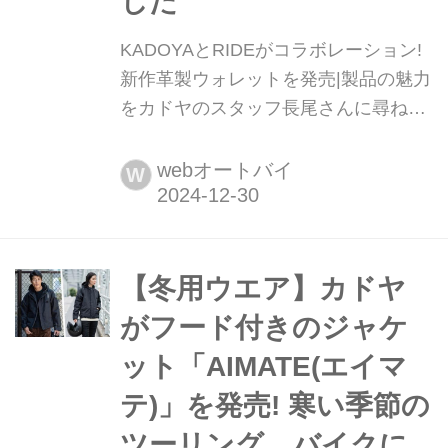
した
KADOYAとRIDEがコラボレーション!
新作革製ウォレットを発売|製品の魅力
をカドヤのスタッフ長尾さんに尋ねま
した 1935年に創業した老舗ブランド
のカドヤ。レザージャケットをはじめ
webオートバイ
W
とする革製品は多くのオートバイユー
ザーに愛され続けている。ここではそ
のカドヤとRIDEがコラボしたニューア
イテムを紹介する。文:オートバイ編集
【冬用ウエア】カドヤ
部/写真:松川 忍
がフード付きのジャケ
ット「AIMATE(エイマ
テ)」を発売! 寒い季節の
ツーリング、バイクに