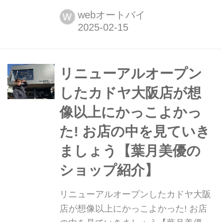
美優です。2025年2月8日にリニューア
webオートバイ
W
ルオープンしたKADOYA大阪店で、リ
ニューアルオープン記念イベントが開
催されました。2月9日には、私も1日
店長としてイベントに出演させていた
リニューアルオープン
だきました。
したカドヤ大阪店が想
像以上にかっこよかっ
た! お店の中を見ていき
ましょう【葉月美優の
ショップ紹介】
リニューアルオープンしたカドヤ大阪
店が想像以上にかっこよかった! お店