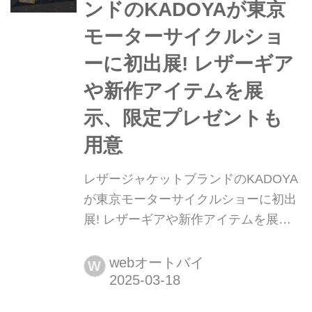
ンドのKADOYAが東京
年初出展のライダース専...
モーターサイクルショ
ーに初出展! レザーギア
や新作アイテムを展
示、限定プレゼントも
用意
レザージャケットブランドのKADOYA
が東京モーターサイクルショーに初出
展! レザーギアや新作アイテムを展
示、限定プレゼントも用意 レザージャ
ケットの老舗ブランド・株式会社カド
webオートバイ
W
ヤ(本社:東京都台東区、代表取締役:深
野 将和)は、2025年3月28日(金)から3