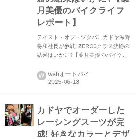
月美優のバイクライフ
レポート】
テイスト・オブ・ツクバにカドヤ深野
将和社長が参戦! ZERO3クラス決勝の
結果はいかに?【葉月美優のバイクラ
イフレポート】 葉月美優です。 テイ
スト・オブ・ツクバのレポートを3回
webオートバイ
W
続けてきました。今回は、ゼロ3クラ
スに参戦するKADOYA深野社長の決勝
レースのお話です。 カドヤ ウィズ タ
ゴスの深野選手と、RTカドヤ&ミスタ
カドヤでオーダーした
ー・バイクBGの山口選手は同じパド
レーシングスーツが完
ックです。2人には、それぞれのチー
成! 好きなカラーとデザ
ム員がいる...