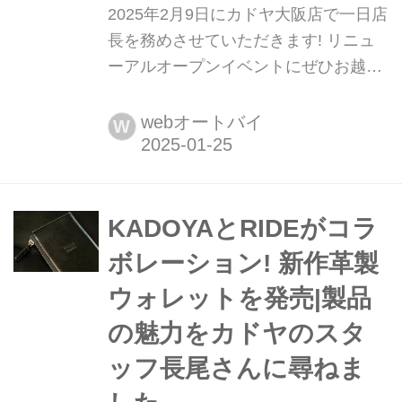
2025年2月9日にカドヤ大阪店で一日店
長を務めさせていただきます! リニュ
ーアルオープンイベントにぜひお越し
ください【葉月美優のバイクライフレ
ポート】 葉月美優です。 2025年2月9
webオートバイ
W
日(日)にKADOYA大阪店がリニューア
ルオープンし、記念イベントが開催さ
れます。私は、その日に1日店長を務
めることになりました。 カドヤ大阪店
KADOYAとRIDEがコラ
が移転し2月8日にリニューアルオープ
ボレーション! 新作革製
ン! 9日は葉月美優さんが一日店長を務
ウォレットを発売|製品
めるオープン記念イベントが開...
の魅力をカドヤのスタ
ッフ長尾さんに尋ねま