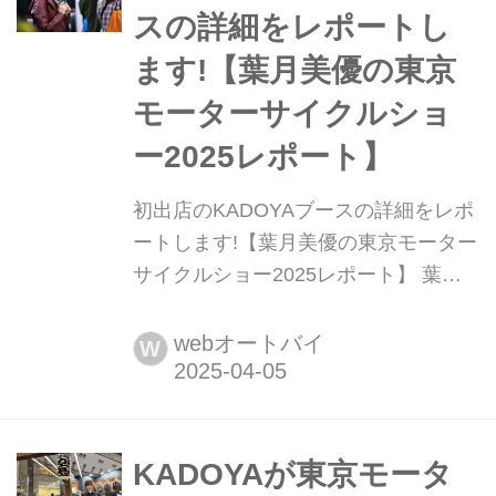
とみんなから言われて、私もとてもお
スの詳細をレポートし
気に入りです。 そして、KADOYAにお
ます!【葉月美優の東京
願いしていた私のレーシングスー...
モーターサイクルショ
ー2025レポート】
初出店のKADOYAブースの詳細をレポ
ートします!【葉月美優の東京モーター
サイクルショー2025レポート】 葉月
美優です。 東京モーターサイクルショ
ーから続いた雨も空けて、だんだん春
webオートバイ
W
らしい陽気になってきましたね。もう
寒くならないといいのですが......。 と
いうことで、今回は東京モーターサイ
クルショーでとてもお世話になった
KADOYAが東京モータ