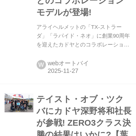
とのコラボレーション
モデルが登場!
アライヘルメットの「TX-ストラー
ダ」「ラパイド・ネオ」に創業90周年
を迎えたカドヤとのコラボレーション
モデルが登場! 2025年11月27日、株式
会社アライヘルメットはフルフェイス
webオートバイ
W
モデルの「TX-STRADA(TX-ストラー
ダ)」「RAPIDE-NEO(ラパイド・ネ
オ)」にカドヤとのコラボレーショング
ラフィック製品を追加した。
テイスト・オブ・ツク
バにカドヤ深野将和社長
が参戦! ZERO3クラス決
勝の結果はいかに?【葉