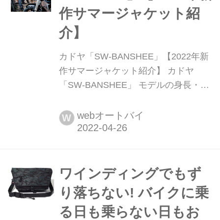
作サマージャケット紹
介】
カドヤ「SW-BANSHEE」【2022年新
作サマージャケット紹介】 カドヤ
「SW-BANSHEE」 モデルの身長・体
重:176cm・67kg 着用サイズ:L 人気モ
デルがよりスタイリッシュに! パンチ
webオートバイ
W
ングレザーを使ったダブルライダース
『PL-SW』の派生モデルで、肩から肘
にかけての切り替えを用いたパデット
デザインが特徴。転倒時にダメージを
ワインディングでもず
受けや...
り落ちない! バイクに乗
る日も乗らない日もお