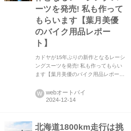
ーツを発売! 私も作って
もらいます【葉月美優
のバイク用品レポー
ト】
カドヤが15年ぶりの新作となるレーシ
ングスーツを発売! 私も作ってもらい
ます【葉月美優のバイク用品レポー
ト】 葉月美優です。 YouTubeと、web
オートバイで公開してきた、ツーリン
webオートバイ
W
グなどの思い出を詰め込んだ2025年版
カレンダーを販売します。 販売日が決
まり次第ご紹介していきますね! とい
うことで、2025年に向けて新たなワク
北海道1800km走行は挑