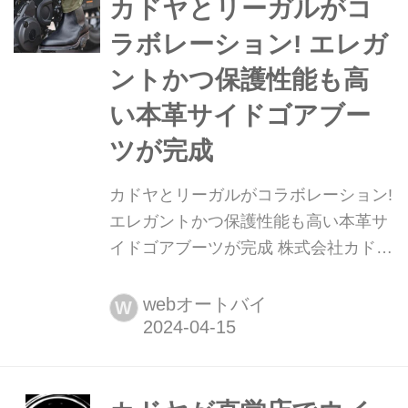
できる1着だ。文:オートバイ編集部
カドヤとリーガルがコ
ラボレーション! エレガ
ントかつ保護性能も高
い本革サイドゴアブー
ツが完成
カドヤとリーガルがコラボレーション!
エレガントかつ保護性能も高い本革サ
イドゴアブーツが完成 株式会社カドヤ
が、株式会社リーガルコーポレーショ
ンとコラボレーション。オートバイ用
webオートバイ
W
のサイドゴアブーツ「ライドチェルシ
ー RGK」を2024年3月に発売した。