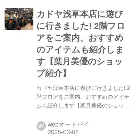
月30日(日)に東京ビッグサイトで開催
カドヤ浅草本店に遊び
される「第52回 東京モーターサイクル
ショー」に初出展する。
に行きました! 2階フロ
アをご案内、おすすめ
のアイテムも紹介しま
す【葉月美優のショッ
プ紹介】
カドヤ浅草本店に遊びに行きました! 2
階フロアをご案内、おすすめのアイテ
ムも紹介します【葉月美優のショップ
紹介】 葉月美優です。 暖かくなった
と思ったら、急に寒くなったり雪が降
webオートバイ
W
ったりで、ツーリングの予定もかなり