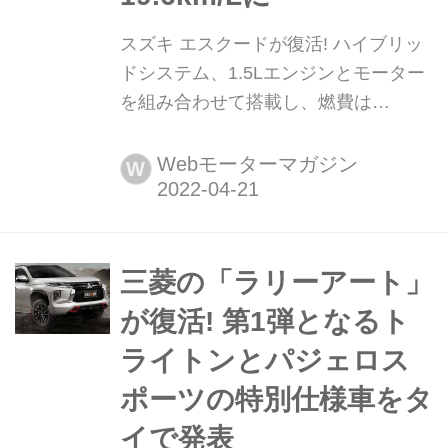
スズキ エスクードが復活! ハイブリッ
ドシステム、1.5Lエンジンとモーター
を組み合わせて搭載し、燃費は
19.6km/Lに 2022年4月21日、スズキは
ハイブリッドシステムを搭載したコン
Webモーターマガジン
W
パクトSUV「エスクード」を発表、同
日販売を開始した。エスクードは2021
年9月に販売終了となっていたが、最
新のハイブリッドシステムを搭載して
三菱の「ラリーアート」
の復活となった。
が復活! 第1弾となるト
ライトンとパジェロス
ポーツの特別仕様車をタ
イで発表