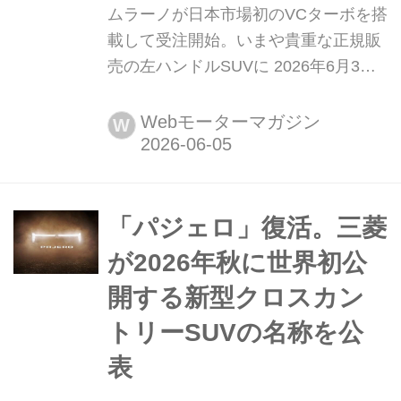
ムラーノが日本市場初のVCターボを搭
載して受注開始。いまや貴重な正規販
売の左ハンドルSUVに 2026年6月3
日、日産自動車(以下、日産)は米国で
生産しているSUV「ムラーノ」を日本
Webモーターマガジン
W
市場に導入して注文受付を開始した。
「パジェロ」復活。三菱
が2026年秋に世界初公
開する新型クロスカン
トリーSUVの名称を公
表