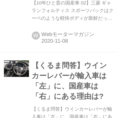
【10年ひと昔の国産車 02】三菱 ギャ
ランフォルティス スポーツバックはク
ーペのような軽快ボディが新鮮だった
<新連載> 「10年ひと昔」とはよく言
うが、およそ10年前の国産車は環境や
Webモーターマガジン
W
安全を重視する傾向が強まっていた。
そんな時代のニューモデル試乗記を当
時の記事と写真で紹介していこう。今
回は「三菱 ギャランフォルティス ス
【くるま問答】ウイン
ポーツバック」だ。
カーレバーが輸入車は
「左」に、国産車は
「右」にある理由は?
【くるま問答】ウインカーレバーが輸
入車は「左」に、国産車は「右」にあ