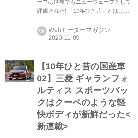
ーブは世界でもニューウェーブとして
評価された! 「10年ひと昔」とはよく
言うが、およそ10年前の国産車は環境
や安全を重視する傾向が強まってい
Webモーターマガジン
W
た。そんな時代のニューモデル試乗記
を当時の記事と写真で紹介していこ
う。今回は「日産 キューブ」だ。
【10年ひと昔の国産車
02】三菱 ギャランフォ
ルティス スポーツバッ
クはクーペのような軽
快ボディが新鮮だった<
新連載>