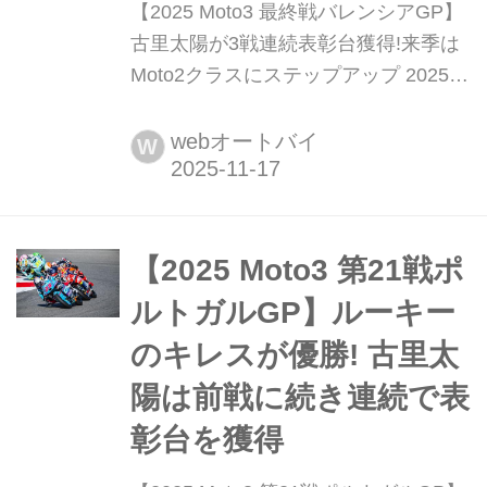
【2025 Moto3 最終戦バレンシアGP】
古里太陽が3戦連続表彰台獲得!来季は
Moto2クラスにステップアップ 2025年
11月14日から16日にかけて、リカル
ド・トルモ・サーキットにてMotoGP
webオートバイ
W
第22戦バレンシアGPが行われた。
【2025 Moto3 第21戦ポ
ルトガルGP】ルーキー
のキレスが優勝! 古里太
陽は前戦に続き連続で表
彰台を獲得