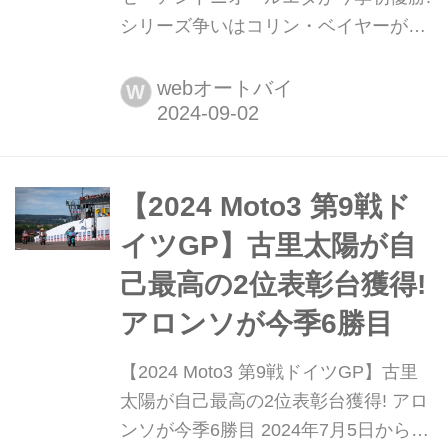
シリーズ争いはコリン・ベイヤーが2
位に入り、ランキングでも2位に浮上 8
月30日から9月1日にかけてスペインの
webオートバイ
W
アラゴン州にあるモーターランド・ア
ラゴンで2024年MotoGP世界選手権第
12戦アラゴンGPが行われた。ここま
で圧倒的な速さと強さでチャンピオン
【2024 Moto3 第9戦ド
街道を突き進んでいるダビド・アロン
イツGP】古里太陽が自
ソ(CFMOTO Valresa Aspar Team)。...
己最高の2位表彰台獲得!
アロンソが今季6勝目
【2024 Moto3 第9戦ドイツGP】古里
太陽が自己最高の2位表彰台獲得! アロ
ンソが今季6勝目 2024年7月5日から7