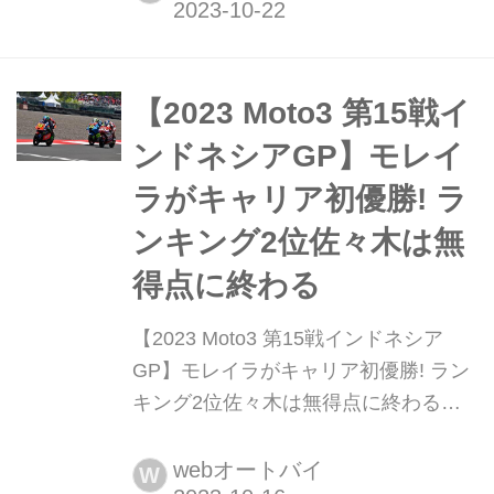
がフィリップ・アイランド・グランプ
リ・サーキットで行われた。前戦イン
ドネシアで無念のノーポイントに終わ
ったランキング2位の佐々木歩夢(Liqui
【2023 Moto3 第15戦イ
Moly Husqvarna Intact GP)...
ンドネシアGP】モレイ
ラがキャリア初優勝! ラ
ンキング2位佐々木は無
得点に終わる
【2023 Moto3 第15戦インドネシア
GP】モレイラがキャリア初優勝! ラン
キング2位佐々木は無得点に終わる
2023年10月15日、2023 MotoGP世界
選手権第15戦インドネシアGPがマン
webオートバイ
W