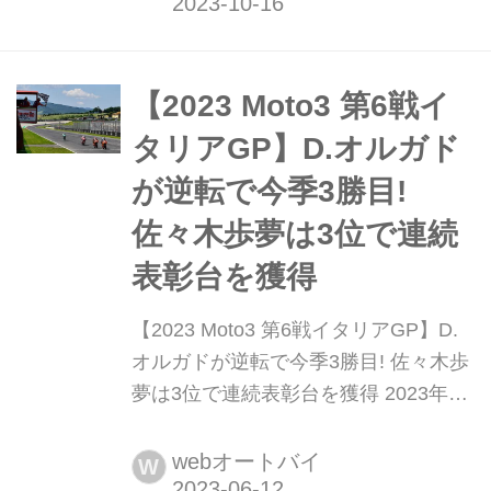
ダリカ・インターナショナル・サーキ
ットで行われた。例年以上に混戦とな
った2023年シーズンのMoto3クラスは
佐々木歩夢(Liqui Moly Husqvarna
【2023 Moto3 第6戦イ
Intact GP)がタイト...
タリアGP】D.オルガド
が逆転で今季3勝目!
佐々木歩夢は3位で連続
表彰台を獲得
【2023 Moto3 第6戦イタリアGP】D.
オルガドが逆転で今季3勝目! 佐々木歩
夢は3位で連続表彰台を獲得 2023年6
月11日、2023 MotoGP世界選手権第6
戦イタリアGPが行われた。フリー走
webオートバイ
W
行から予選まで全てのセッションで圧