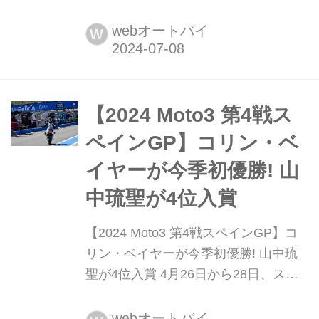
日に行われたMotoGP第9戦ドイツ
GP。Moto3クラスでは予選で多くのラ
webオートバイ
W
イダーにロングラップペナルティが科
され、決勝は大きく順位変動が起こる
ことになった。しかし、ポイントリー
ダーのダビド・アロンソ(CFMOTO
【2024 Moto3 第4戦ス
Valresa Aspar Team)...
ペインGP】コリン・ベ
イヤーが今季初優勝! 山
中琉聖が4位入賞
【2024 Moto3 第4戦スペインGP】コ
リン・ベイヤーが今季初優勝! 山中琉
聖が4位入賞 4月26日から28日、スペ
インのアンダルシア地方にあるヘレ
ス・サーキット-アンヘル・ニエトで第
webオートバイ