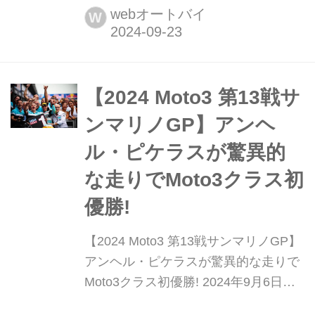
タリアのエミリア・ロマーニャ州にあ
webオートバイ
W
るミサノ・ワールド・サーキット・マ
ルコ・シモンチェリでMotoGP第14戦
エミリア・ロマーニャGPが開催され
た。同サーキットで行われた前戦サン
​​【2024 Moto3 第13戦サ
マリノGPではランキングトップのダ
ンマリノGP】アンヘ
ビド・アロンソ(CFMOT...
ル・ピケラスが驚異的
な走りでMoto3クラス初
優勝!
​​【2024 Moto3 第13戦サンマリノGP】
アンヘル・ピケラスが驚異的な走りで
Moto3クラス初優勝! 2024年9月6日か
ら8日にかけて、イタリアのエミリ