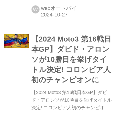
ショナル・サーキットでMotoGP第18
webオートバイ
W
戦タイGPが行われた。Moto3クラスは
ダビド・アロンソ(CFMOTO Valresa
Aspar Team)のタイトルが決定し、来
季に向けての生き残りをかけた戦いが
​​【2024 Moto3 第16戦日
繰り...
本GP】ダビド・アロン
ソが10勝目を挙げタイ
トル決定! コロンビア人
初のチャンピオンに
​​【2024 Moto3 第16戦日本GP】ダビ
ド・アロンソが10勝目を挙げタイトル
決定! コロンビア人初のチャンピオン
に 2024年10月4日から6日にかけて栃