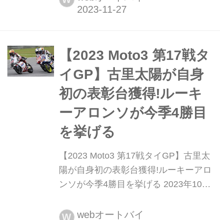
カルド・トルモ・サーキットで行われ
た。前戦カタールGPで決着がついた
チャンピオン争い。惜しくもチャンピ
オンに届かなかった佐々木歩夢(Liqui
【2023 Moto3 第17戦タ
Moly Husqvarna Int...
イGP】古里太陽が自身
初の表彰台獲得!ルーキ
ーアロンソが今季4勝目
を挙げる
【2023 Moto3 第17戦タイGP】古里太
陽が自身初の表彰台獲得!ルーキーアロ
ンソが今季4勝目を挙げる 2023年10月
29日、2023 MotoGP世界選手権第17戦
タイGPがチャーン・インターナショ
webオートバイ
W