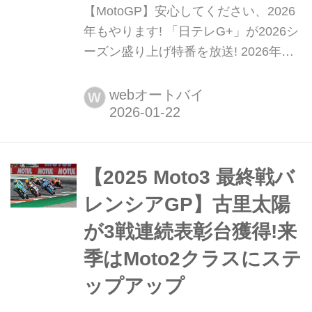
【MotoGP】安心してください、2026
年もやります! 「日テレG+」が2026シ
ーズン盛り上げ特番を放送! 2026年シ
ーズンのMotoGPは、2月27日にタイ・
ブリラムサーキットで幕を開けます
webオートバイ
W
が、今年も日テレジータスで全戦生中
継をやってくれます。ホントにありが
とうございます! そして今年は開幕直
前に特番を放送予定! 今回はその収録
【2025 Moto3 最終戦バ
の模様をお届けします!写真・文:中村
レンシアGP】古里太陽
浩史
が3戦連続表彰台獲得!来
季はMoto2クラスにステ
ップアップ