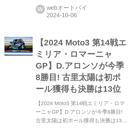
木県茂木町にあるモビリティリゾート
webオートバイ
W
もてぎにて、MotoGP第16戦日本GPが
行われた。日本人ライダーが最も多く
参戦するMoto3クラスでは3名のレギュ
​​【2024 Moto3 第14戦エ
ラー参戦に加え、若松怜がFleetSafe
Honda - MLav Racingから代役...
ミリア・ロマーニャ
GP】D.アロンソが今季
8勝目! 古里太陽は初ポ
ール獲得も決勝は13位
​​【2024 Moto3 第14戦エミリア・ロマ
ーニャGP】D.アロンソが今季8勝目!
古里太陽は初ポール獲得も決勝は13位
2024年9月20日から22日にかけて、イ