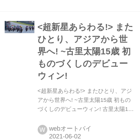
を挙げたイヴァン・オルトラ
(Angeluss MTA Team)が、勢いそのま
まに連勝を達成。一躍ランキング3位
<超新星あらわる!> また
に浮上しチャンピオン争いに食い込...
ひとり、アジアから世
界へ! ~古里太陽15歳 初
ものづくしのデビュー
ウィン!
<超新星あらわる!> またひとり、アジ
アから世界へ! ~古里太陽15歳 初もの
づくしのデビューウィン! 古里太陽15
歳 鮮烈世界デビュー! 「初めてのコー
ス、初めてのマシン、初めてのチーム
webオートバイ
W
だったから」とかなんとか、注目のラ