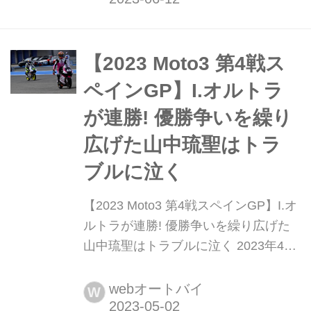
倒的な速さをみせたデニス・オンジュ
(Red Bull KTM Ajo)。悲願のMoto3発優
勝が期待されたオンジュだったが、決
【2023 Moto3 第4戦ス
勝ではコース特性をうまく使...
ペインGP】I.オルトラ
が連勝! 優勝争いを繰り
広げた山中琉聖はトラ
ブルに泣く
【2023 Moto3 第4戦スペインGP】I.オ
ルトラが連勝! 優勝争いを繰り広げた
山中琉聖はトラブルに泣く 2023年4月
30日、2023 MotoGP世界選手権第4戦
スペインGPが行われた。Moto3クラス
webオートバイ
W
では前戦アメリカズGPで自身初優勝