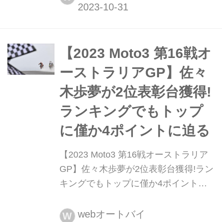
ナル・サーキットで行われた。ランキ
ング2位につける佐々木歩夢(Liqui Moly
Husqvarna Intact GP)は表彰台を獲得
し続け、ランキングトップのジャウ
【2023 Moto3 第16戦オ
マ・マシア...
ーストラリアGP】佐々
木歩夢が2位表彰台獲得!
ランキングでもトップ
に僅か4ポイントに迫る
【2023 Moto3 第16戦オーストラリア
GP】佐々木歩夢が2位表彰台獲得!ラン
キングでもトップに僅か4ポイントに
迫る 2023年10月22日、2023 MotoGP
世界選手権第16戦オーストラリアGP
webオートバイ
W