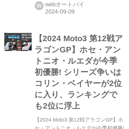
ア・ロマーニャ州にあるミサノ・ワー
webオートバイ
W
ルド・サーキット・マルコ・シモンチ
ェリでMotoGP第13戦サンマリノGPが
開催された。Moto3クラスではダビ
ド・アロンソ(CFMOTO Valresa Aspar
​​【2024 Moto3 第12戦ア
Team)がランキング2...
ラゴンGP】ホセ・アン
トニオ・ルエダが今季
初優勝! シリーズ争いは
コリン・ベイヤーが2位
に入り、ランキングで
も2位に浮上
​​【2024 Moto3 第12戦アラゴンGP】ホ
セ・アントニオ・ルエダが今季初優勝!