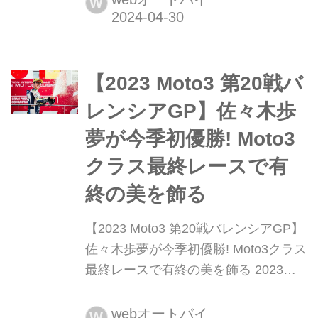
W
4戦スペインGPが開催された。これま
でも多くの熱狂的なファンが足を運ぶ
イベントだが、今年は過去最多となる
296,741人を動員。コロナが落ち着き
【2023 Moto3 第20戦バ
をみせた中、ヘレスらしい最高のシチ
レンシアGP】佐々木歩
ュエー...
夢が今季初優勝! Moto3
クラス最終レースで有
終の美を飾る
【2023 Moto3 第20戦バレンシアGP】
佐々木歩夢が今季初優勝! Moto3クラス
最終レースで有終の美を飾る 2023年
11月26日、2023 MotoGP世界選手権
Moto3クラス第20戦バレンシアGPがリ
webオートバイ
W