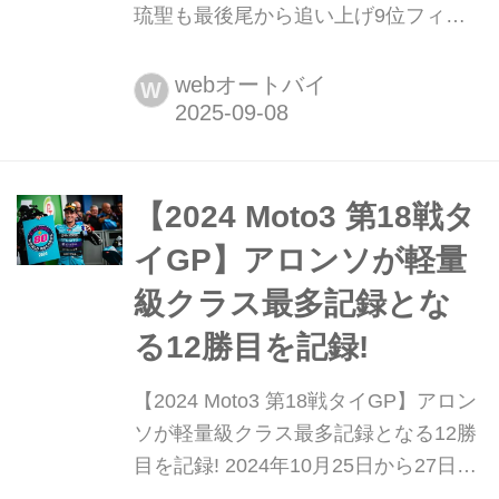
琉聖も最後尾から追い上げ9位フィニ
ッシュ 2025年9月5日から7日にかけ
て、スペインのカタルニア・サーキッ
webオートバイ
W
トにてMotoGP第15戦カタルーニャGP
が行われた。日本GPが迫るなか、
Moto3クラスでは日本人ライダーが躍
動。古里太陽(Honda Team Asia)と山
​​【2024 Moto3 第18戦タ
中琉聖(FRINSA - MT Helmets -...
イGP】アロンソが軽量
級クラス最多記録とな
る12勝目を記録!
​​【2024 Moto3 第18戦タイGP】アロン
ソが軽量級クラス最多記録となる12勝
目を記録! 2024年10月25日から27日に
かけて、タイのチャーン・インターナ