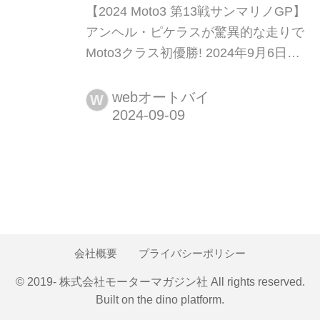
​​【2024 Moto3 第13戦サンマリノGP】
アンヘル・ピケラスが驚異的な走りで
Moto3クラス初優勝! 2024年9月6日か
ら8日にかけて、イタリアのエミリ
ア・ロマーニャ州にあるミサノ・ワー
webオートバイ
W
ルド・サーキット・マルコ・シモンチ
ェリでMotoGP第13戦サンマリノGPが
開催された。Moto3クラスではダビ
ド・アロンソ(CFMOTO Valresa Aspar
Team)がランキング2...
会社概要
プライバシーポリシー
© 2019- 株式会社モーターマガジン社 All rights reserved.
Built on
the dino platform
.