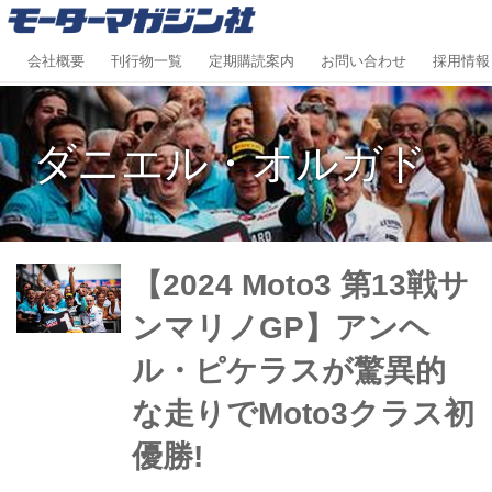
会社概要
刊行物一覧
定期購読案内
お問い合わせ
採用情報
ダニエル・オルガド
​​【2024 Moto3 第13戦サ
ンマリノGP】アンヘ
ル・ピケラスが驚異的
な走りでMoto3クラス初
優勝!