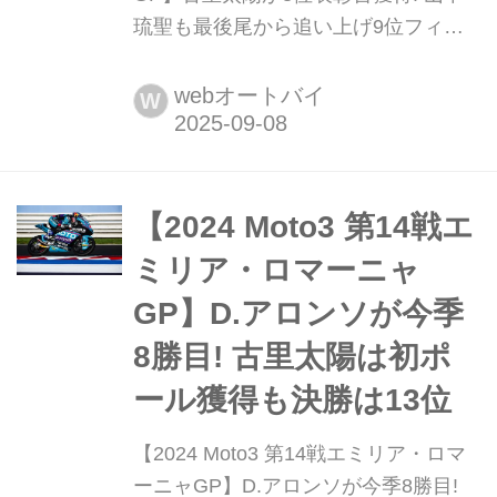
琉聖も最後尾から追い上げ9位フィニ
ッシュ 2025年9月5日から7日にかけ
て、スペインのカタルニア・サーキッ
webオートバイ
W
トにてMotoGP第15戦カタルーニャGP
が行われた。日本GPが迫るなか、
Moto3クラスでは日本人ライダーが躍
動。古里太陽(Honda Team Asia)と山
​​【2024 Moto3 第14戦エ
中琉聖(FRINSA - MT Helmets -...
ミリア・ロマーニャ
GP】D.アロンソが今季
8勝目! 古里太陽は初ポ
ール獲得も決勝は13位
​​【2024 Moto3 第14戦エミリア・ロマ
ーニャGP】D.アロンソが今季8勝目!