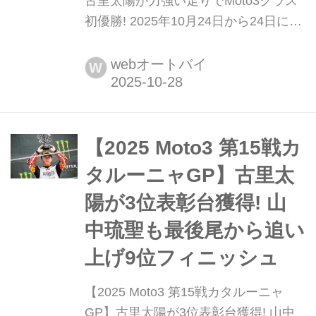
古里太陽が力強い走りでMoto3クラス
初優勝! 2025年10月24日から24日にか
けて、セパン・インターナショナル・
サーキットにてMotoGP第20戦マレー
webオートバイ
W
シアGPが行われた。
【2025 Moto3 第15戦カ
タルーニャGP】古里太
陽が3位表彰台獲得! 山
中琉聖も最後尾から追い
上げ9位フィニッシュ
【2025 Moto3 第15戦カタルーニャ
GP】古里太陽が3位表彰台獲得! 山中