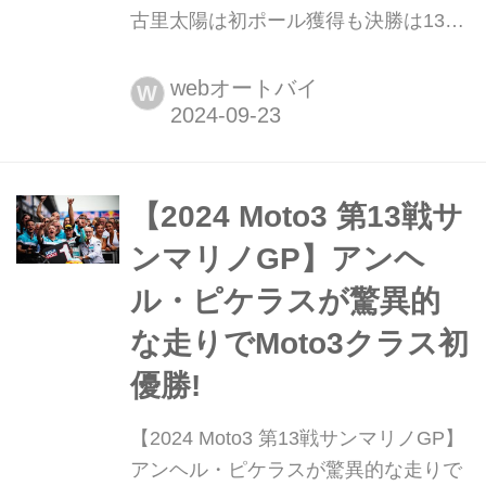
古里太陽は初ポール獲得も決勝は13位
2024年9月20日から22日にかけて、イ
タリアのエミリア・ロマーニャ州にあ
webオートバイ
W
るミサノ・ワールド・サーキット・マ
ルコ・シモンチェリでMotoGP第14戦
エミリア・ロマーニャGPが開催され
た。同サーキットで行われた前戦サン
​​【2024 Moto3 第13戦サ
マリノGPではランキングトップのダ
ンマリノGP】アンヘ
ビド・アロンソ(CFMOT...
ル・ピケラスが驚異的
な走りでMoto3クラス初
優勝!
​​【2024 Moto3 第13戦サンマリノGP】
アンヘル・ピケラスが驚異的な走りで