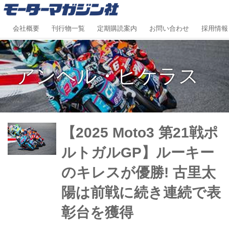
会社概要
刊行物一覧
定期購読案内
お問い合わせ
採用情報
アンヘル・ピケラス
【2025 Moto3 第21戦ポ
ルトガルGP】ルーキー
のキレスが優勝! 古里太
陽は前戦に続き連続で表
彰台を獲得