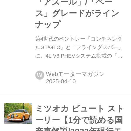
「アズール」/「ベー
ス」グレードがライン
ナップ
第4世代のベントレー「コンチネンタ
ルGT/GTC」と「フライングスパー」
に、4L V8 PHEVシステム搭載の「ア
ズール」/「ベース」グレードがライン
ナップ 2025年4月8日(英・現地時間)、
Webモーターマガジン
W
ベントレーモーターズは第4世代のベ
ントレー「コンチネンタルGT/GTC」
と「フライングスパー」に、「アズー
ル」と「ベース」の2グレードを設定
ミツオカ ビュート スト
したと発表。ともに「ハイパフォーマ
ーリー【1分で読める国
ンスハイブリッド」(最高出力680ps/最