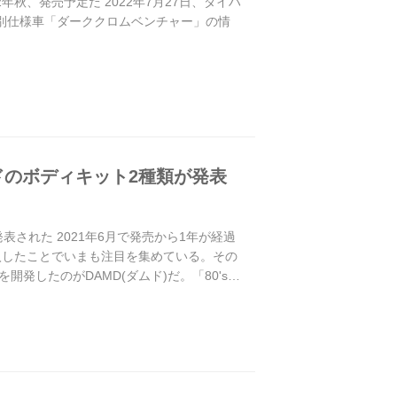
秋、発売予定だ 2022年7月27日、ダイハ
別仕様車「ダーククロムベンチャー」の情
ドのボディキット2種類が発表
された 2021年6月で発売から1年が経過
入したことでいまも注目を集めている。その
したのがDAMD(ダムド)だ。「80's」