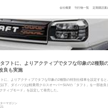
会社概要
刊行物一覧
定期購読案
 タフトに、よりアクティブでタフな印象の2種類
改良も実施
フトに、よりアクティブでタフな印象の2種類の特別仕様車を設定するととも
(以下、ダイハツ)は軽乗用クロスオーバーSUVの「タフト」を一部改
クティブモード」を設定して発売した。
ーターマガジン