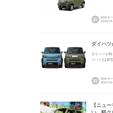
Webモ
W
ダイハツ
ダイハツが軽
イハツ)は新
Webモ
W
【ニュー
い、軽ク