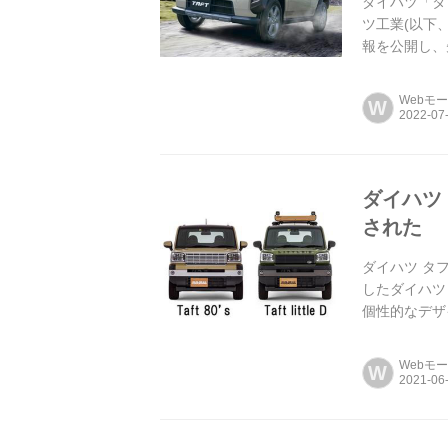
ダイハツ「タ
ツ工業(以下
報を公開し、
Webモ
W
ダイハツ
された
ダイハツ タ
したダイハツ
個性的なデザ
と...
Webモ
W