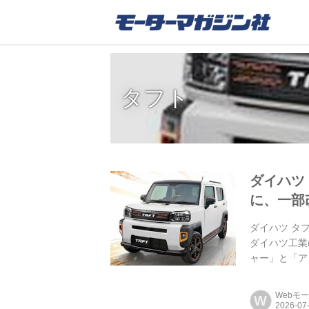
タフト
ダイハツ
に、一部
ダイハツ タ
ダイハツ工業
ャー」と「ア
Webモ
W