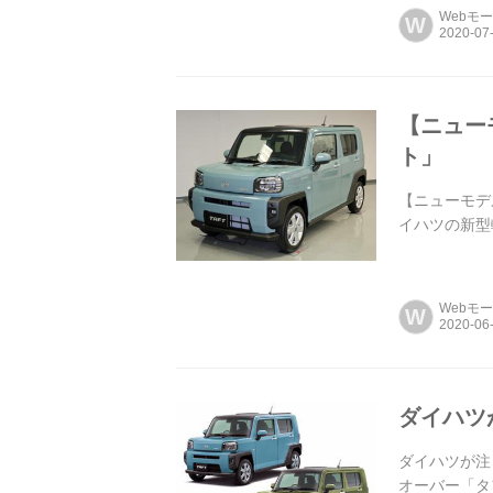
Webモ
W
【ニュー
ト」
【ニューモデ
イハツの新型
Webモ
W
ダイハツ
ダイハツが注
オーバー「タ