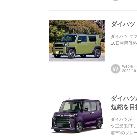
ダイハツ
ダイハツ タフ
10日車両価格:
Webモ
W
ダイハツ
短縮を目
ダイハツが一
ツ工業(以下
着車)のグレ