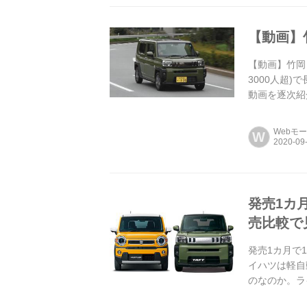
【動画】竹
【動画】竹岡 
3000人超
動画を逐次紹
Webモ
W
発売1カ
売比較で
発売1カ月で
イハツは軽自
のなのか。ラ