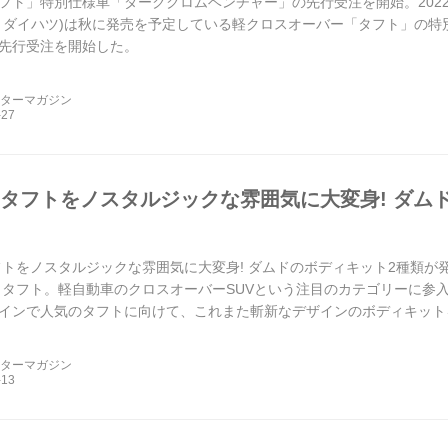
フト」特別仕様車「ダーククロムベンチャー」の先行受注を開始。2022年
、ダイハツ)は秋に発売を予定している軽クロスオーバー「タフト」の特
先行受注を開始した。
ーターマガジン
 タフトをノスタルジックな雰囲気に大変身! ダム
フトをノスタルジックな雰囲気に大変身! ダムドのボディキット2種類が発表
 タフト。軽自動車のクロスオーバーSUVという注目のカテゴリーに参
インで人気のタフトに向けて、これまた斬新なデザインのボディキットを開発
ーターマガジン