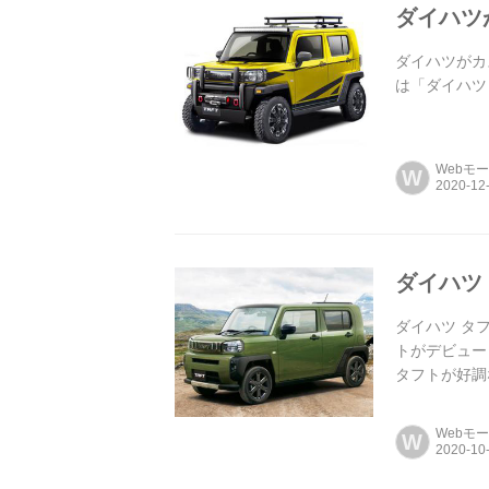
ダイハツ
ダイハツがカ
は「ダイハツ
Webモ
W
ダイハツ
ダイハツ タ
トがデビュー
タフトが好調
Webモ
W