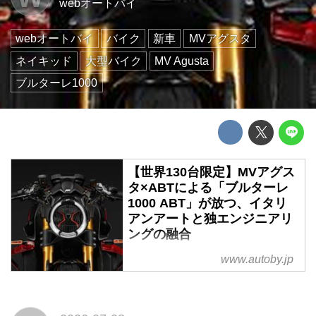
webオートバイ
webオートバイ
バイク
新車
MVアグスタ
ネイキッド
大型バイク
MV Agusta
ブルターレ1000
【世界130台限定】MVアグス
タ×ABTによる「ブルターレ
1000 ABT」が放つ、イタリ
アンアートと独エンジニアリ
ングの融合
イタリアの至宝MVアグスタが、
www.autoby.jp
ドイツの名門ABT(アプト)と電撃
提携した。ABT創業130周年を祝
う「ブルターレ1000 ABT」は、