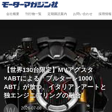
会社概要
刊行物一覧
定期購読案内
お問い合わせ
採用情報
【世界130台限定】MVアグスタ
×ABTによる「ブルターレ1000
ABT」が放つ、イタリアンアートと
独エンジニアリングの融合
W
2026-07-08