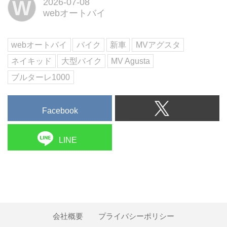
W
2026-07-08
世界限定わずか130台の超希少モ
webオートバイ
デルだ。最高出力208HPの暴力的
なパワーに、四輪の空力技術を注
入。イタリアの芸術性とドイツの
webオートバイ
バイク
新車
MVアグスタ
精密工学が火花を散...
ネイキッド
大型バイク
MV Agusta
ブルターレ1000
Facebook
LINE
会社概要
プライバシーポリシー