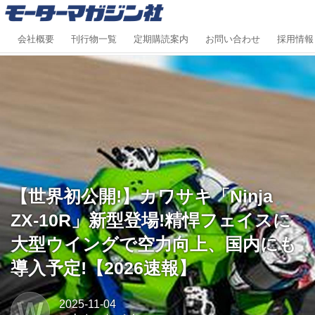
会社概要
刊行物一覧
定期購読案内
お問い合わせ
採用情報
【世界初公開!】カワサキ「Ninja
ZX-10R」新型登場!精悍フェイスに
大型ウイングで空力向上、国内にも
導入予定!【2026速報】
W
2025-11-04