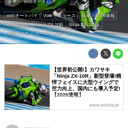
webオートバイ
webオートバイ
Vote
ニュース
新車
2026速報
KAWASAKI
Ninja ZX-10R
Ninja ZX-10RR
大型バイク
スーパースポーツ
【世界初公開!】カワサキ
「Ninja ZX-10R」新型登場!精
悍フェイスに大型ウイングで
空力向上、国内にも導入予定!
【2026速報】
スーパーバイク世界選手権で7度
www.autoby.jp
のタイトルを獲得したカワサキの
名機「Ninja ZX-10R」。その
2026年モデルが、ついに新次元