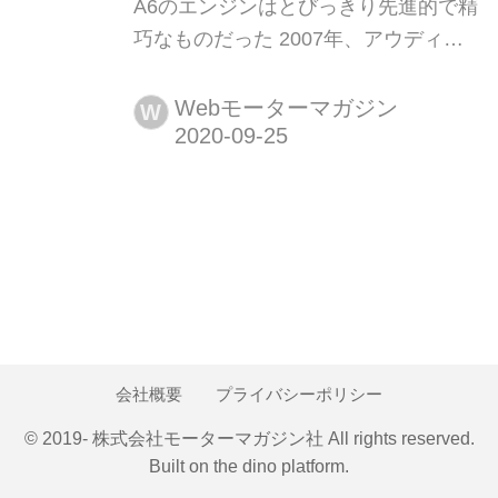
A6のエンジンはとびっきり先進的で精
巧なものだった 2007年、アウディの
パワーユニットは変わりつつあった。
それまで高性能で高効率の一辺倒か
Webモーターマガジン
W
ら、官能といった要素も持ち始めてい
た。Motor Magazineは2007年10月号
の特集「パワーユニット戦略の焦点」
の中で、アウディRS4アバントとA6ア
バント2.8FSIクワトロの...
会社概要
プライバシーポリシー
© 2019- 株式会社モーターマガジン社 All rights reserved.
Built on
the dino platform
.