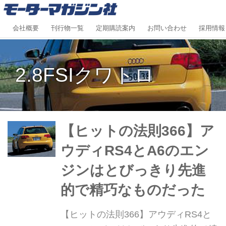
会社概要
刊行物一覧
定期購読案内
お問い合わせ
採用情報
2.8FSIクワトロ
【ヒットの法則366】ア
ウディRS4とA6のエン
ジンはとびっきり先進
的で精巧なものだった
【ヒットの法則366】アウディRS4と