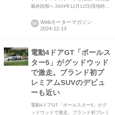
最終段階へ 2024年12月12日(現地時
間)、メルセデスAMGは開発中の完全
電動高性能SUVのプロトタイプ寒冷地
Webモーターマガジン
W
テストを開始したと発表した。このモ
デルは完全電動AMG.EAアーキテクチ
ャーで製造される2台目の車両で、冬
季テストはスウェーデン北部で行われ
電動4ドアGT「ポールス
る。 北極圏近くの厳寒地を最初のテ
ター5」がグッドウッド
ス...
で激走。ブランド初プ
レミアムSUVのデビュ
ーも近い
電動4ドアGT「ポールスター5」がグ
ッドウッドで激走。ブランド初プレミ