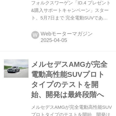
フォルクスワーゲン「ID.4 プレゼント
&購入サポートキャンペーン」スター
ト、5月7日まで 完全電動SUVである
ID.4でのクリーンなカーライフを提案
する「フォルクスワーゲン ID.4 プレゼ
Webモーターマガジン
W
ント&ID.4購入サポートキャンペー
ン」が、実施されている。フォルクス
ワーゲン ジャパンは、このキャンペー
ンをとおして、ID.4の実用性、安全
メルセデスAMGが完全
性、快適性などプロダクトの魅力をア
電動高性能SUVプロト
ピ...
タイプのテストを開
始、開発は最終段階へ
メルセデスAMGが完全電動高性能SUV
プロトタイプのテストを開始、開発は