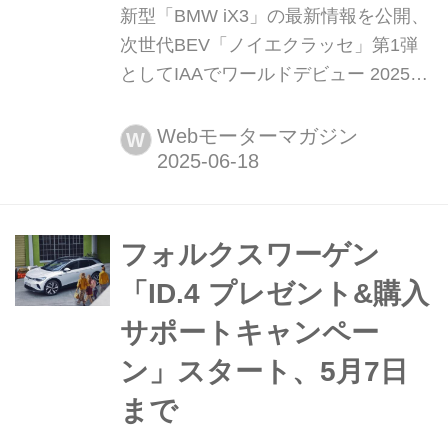
新型「BMW iX3」の最新情報を公開、
次世代BEV「ノイエクラッセ」第1弾
としてIAAでワールドデビュー 2025年
6月11日(現地時間)、BMW AGはクロ
スオーバー電動SUVの新型「iX3」の
Webモーターマガジン
W
最新情報を公開した。新型「iX3」の
開発は最終段階に入っており、2025年
9月に開催されるIAAモビリティ
2025(ミュンヘン・モーターショー)で
フォルクスワーゲン
世界初公開される。その後に最終仕様
「ID.4 プレゼント&購入
を発表、...
サポートキャンペー
ン」スタート、5月7日
まで