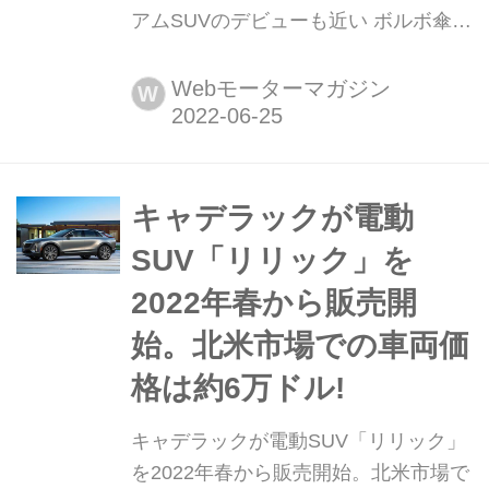
アムSUVのデビューも近い ボルボ傘下
のハイパフォーマンス電動車ブランド‎‎
「ポールスター」は、2022年のグッド
Webモーターマガジン
W
ウッド・フェスティバル・オブ・スピ
ードで初めて、新型4ドアGT「ポール
スター5」の開発プロトタイプを出展
した。SUV「ポールスター3」、SUV
キャデラックが電動
クーペ「ポールスター4」に続き、ポ
SUV「リリック」を
ールスターの本格...
2022年春から販売開
始。北米市場での車両価
格は約6万ドル!
キャデラックが電動SUV「リリック」
を2022年春から販売開始。北米市場で