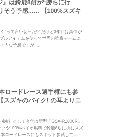
ジ』は鈴鹿8耐が“勝ちに行
予感...... 【100%スズキ
く”って言い切った!? だけど3年目は真価が
サステナブルアイテムを使って世界の強豪チームに
な予感ですが......
日本ロードレース選手権にも参
?【スズキのバイク! の耳よりニ
戦! そして今年は新型『GSX-R1000R』
ツや100%バイオ燃料で鈴鹿8耐に挑むスズ
全日本ロードレースにもスポット参戦していま