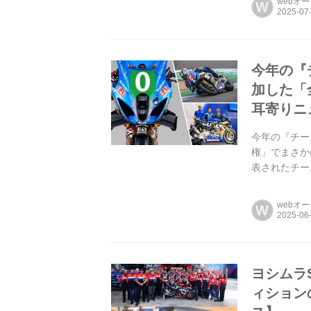
webオ
W
今年の『
加した「全
耳寄りニ
今年の『チー
権」でまさかの
表されたチー
レース世界選
webオ
W
ヨシムラS
ィション