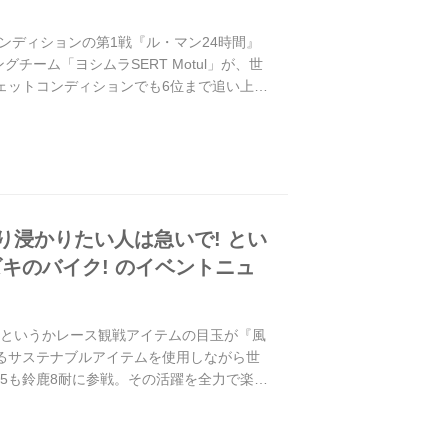
トコンディションの第1戦『ル・マン24時間』
チーム「ヨシムラSERT Motul」が、世
ウェットコンディションでも6位まで追い上げ
り浸かりたい人は急いで! とい
ズキのバイク! のイベントニュ
! というかレース観戦アイテムの目玉が『風
つながるサステナブルアイテムを使用しながら世
25も鈴鹿8耐に参戦。その活躍を全力で楽し