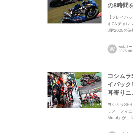
の8時間
【プレイバック
キCNチャレ
8耐2025の
ームスズキC
webオ
W
ヨシムラS
イバック
耳寄りニ
ヨシムラSER
ミス・フィニ
Motul」
日にベルギー