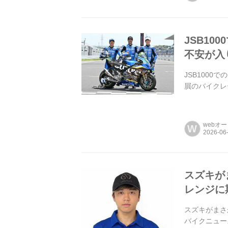
JSB1
不安が入り
JSB1000
屓のバイクレー
webオ
W
スズキが
レンジに
スズキがまさ
バイクニュース