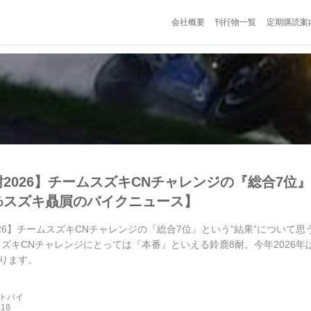
会社概要
刊行物一覧
定期購読案
耐2026】チームスズキCNチャレンジの『総合7位
0%スズキ贔屓のバイクニュース】
026】チームスズキCNチャレンジの『総合7位』という“結果”について思
スズキCNチャレンジにとっては『本番』といえる鈴鹿8耐。今年2026
ります。
ートバイ