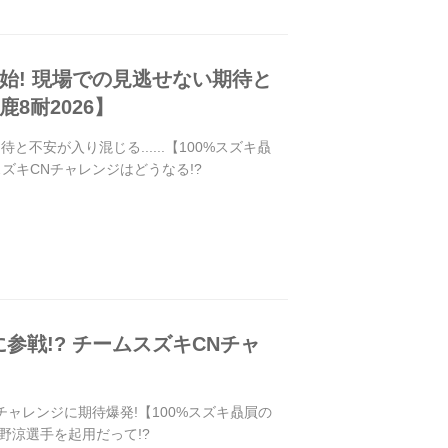
開始! 現場での見逃せない期待と
鹿8耐2026】
不安が入り混じる......【100%スズキ贔
スズキCNチャレンジはどうなる!?
参戦!? チームスズキCNチャ
チャレンジに期待爆発!【100%スズキ贔屓の
水野涼選手を起用だって!?