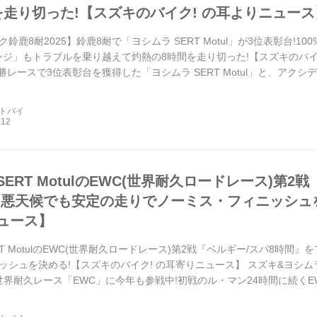
を走り切った!【スズキのバイク! の耳よりニュース
鈴鹿8耐2025】鈴鹿8耐で「ヨシムラ SERT Motul」が3位表彰台!
ンジ」もトラブルを乗り越えて灼熱の8時間を走り切った!【スズキのバイ
決勝レースで3位表彰台を獲得した「ヨシムラ SERT Motul」と、ア
Nチャレンジ」。ふたつのスズキチームが見せた誇り高き挑戦と力強い走
ートバイ
ERT MotulのEWC(世界耐久ロードレース)第2
!悪天候でも安定の走りでノーミス・フィニッシュを
ュース】
T MotulのEWC(世界耐久ロードレース)第2戦『ベルギー/スパ8時間
ッシュを決める!【スズキのバイク! の耳寄りニュース】 スズキ&ヨシム
が、世界耐久レース「EWC」に今年も参戦中!初戦のル・マン24時間に続くE
で行われ予選を1位で通過し決勝に挑みました!