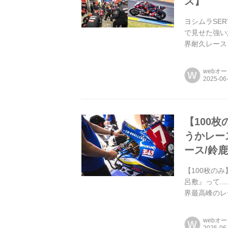
ス】
ヨシムラSER
で見せた強い
界耐久レース
る大健闘!
webオ
W
【100
うかレー
ース/鈴鹿
【100枚の
呂敷』って..
界最高峰のレ
むためには.....
webオ
W