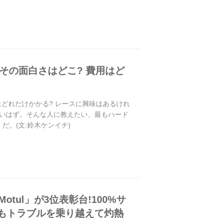
その面白さはどこ? 費用はど
はどれだけかかる? レースに興味はあるけれ
いはず。そんな人に教えたい、最もハード
だ。(文:鈴木ケンイチ)
otul」が3位表彰台!100%サ
もトラブルを乗り越えて灼熱