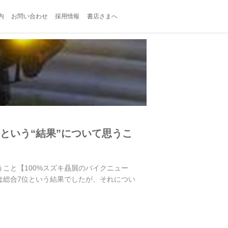
内
お問い合わせ
採用情報
書店さまへ
』という“結果”について思うこ
うこと【100%スズキ贔屓のバイクニュー
年は総合7位という結果でしたが、それについ