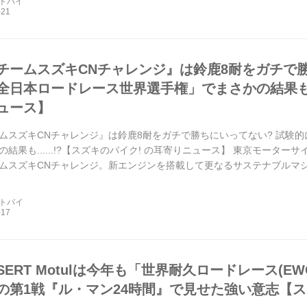
ートバイ
チームスズキCNチャレンジ』は鈴鹿8耐をガチで勝
日本ロードレース世界選手権」でまさかの結果も....
ュース】
ムスズキCNチャレンジ』は鈴鹿8耐をガチで勝ちにいってない? 試験
結果も......!?【スズキのバイク! の耳寄りニュース】 東京モーター
ムスズキCNチャレンジ。新エンジンを搭載して更なるサステナブルマシンに
手権にもスポット参戦しました。
ートバイ
ERT Motulは今年も「世界耐久ロードレース(E
の第1戦『ル・マン24時間』で見せた強い意志【ス