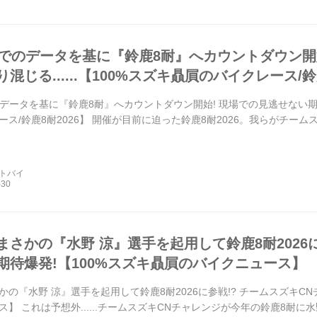
000でのデータを基に『鈴鹿8耐』へカウントダウン
混じる......【100%スズキ贔屓のバイクレース/鈴
でのデータを基に『鈴鹿8耐』へカウントダウン開始! 現場での見逃せない期待と
ス/鈴鹿8耐2026】 開催が目前に迫った鈴鹿8耐2026。我らがチーム
ートバイ
まさかの『水野 涼』選手を起用して鈴鹿8耐2026に
期待爆発!【100%スズキ贔屓のバイクニュース】
かの『水野 涼』選手を起用して鈴鹿8耐2026に参戦!? チームスズキCN
】 これは予想外......チームスズキCNチャレンジが今年の鈴鹿8耐に