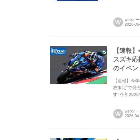
webオ
W
【速報】
スズキ応
のイベン
【速報】今年の
枚限定”で発売
す! 今年2
webオ
W