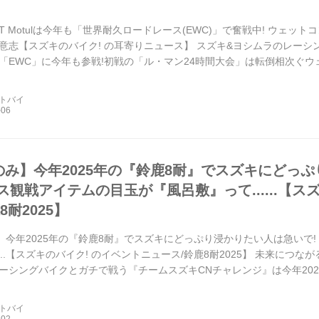
T Motulは今年も「世界耐久ロードレース(EWC)」で奮戦中! ウェッ
意志【スズキのバイク! の耳寄りニュース】 スズキ&ヨシムラのレーシング
「EWC」に今年も参戦!初戦の「ル・マン24時間大会」は転倒相次ぐ
ートバイ
枚のみ】今年2025年の『鈴鹿8耐』でスズキにどっぷ
ス観戦アイテムの目玉が『風呂敷』って......【ス
8耐2025】
み】今年2025年の『鈴鹿8耐』でスズキにどっぷり浸かりたい人は急いで
....【スズキのバイク! のイベントニュース/鈴鹿8耐2025】 未来に
ーシングバイクとガチで戦う『チームスズキCNチャレンジ』は今年20
.
ートバイ