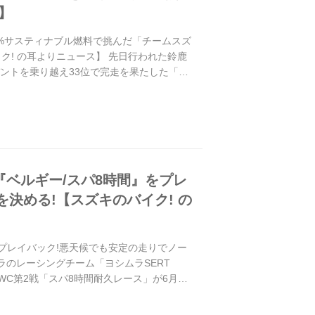
】
100%サスティナブル燃料で挑んだ「チームスズ
ク! の耳よりニュース】 先日行われた鈴鹿
クシデントを乗り越え33位で完走を果たした「チ
りをプレイバック!
戦『ベルギー/スパ8時間』をプレ
決める!【スズキのバイク! の
』をプレイバック!悪天候でも安定の走りでノー
ラのレーシングチーム「ヨシムラSERT
WC第2戦「スパ8時間耐久レース」が6月7