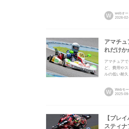
した!今年は
webオ
W
アマチュ
れだけか
アマチュアで
ど、費用やス
ルの低い耐久
Webモ
W
【プレイバ
スティナ