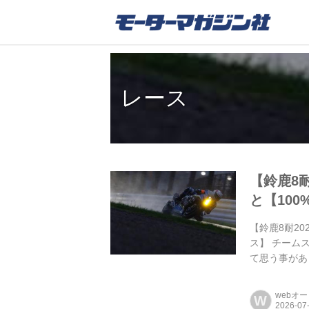
レース
【鈴鹿8
と【10
【鈴鹿8耐2
ス】 チーム
て思う事があ
webオ
W