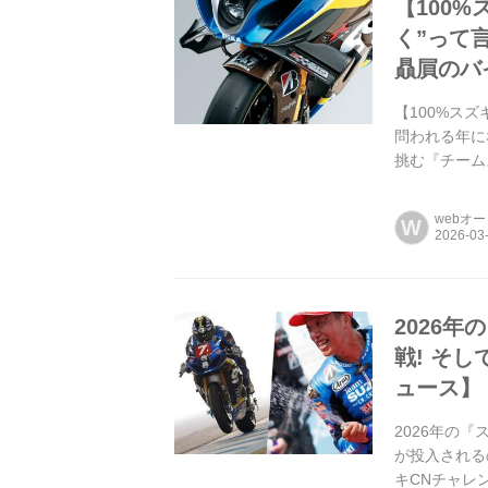
【100
く”って言
贔屓のバイ
【100%ス
問われる年にな
挑む『チームス
webオ
W
2026
戦! そし
ュース】
2026年の『
が投入される
キCNチャレ