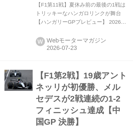
【F1第11戦】夏休み前の最後の1戦は
トリッキーなハンガロリンクが舞台
【ハンガリーGPプレビュー】 2026年
7月24日(現地時間)、F1第11戦ハンガ
リーGPが首都ブタペスト近郊のハン
Webモーターマガジン
W
ガロリンクで開幕する。ハンガリー
GPはシーズンをとおして最も高い路
面温度が記録されることが多く、まさ
に真夏の決戦となる。オーバーテイク
【F1第2戦】19歳アント
が難しいコースレイアウトで、レース
ネッリが初優勝、メル
序盤から激しいバトルが繰...
セデスが2戦連続の1-2
フィニッシュ達成【中
国GP 決勝】