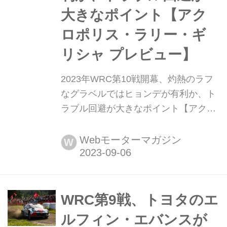
大きなポイント【アク
ロポリス・ラリー・ギ
リシャ プレビュー】
2023年WRC第10戦開幕、灼熱のラフ
なグラベルではヒョンデが有利か、ト
ラブル回避が大きなポイント【アクロ
ポリス・ラリー・ギリシャ プレビュ
ー】 2023年9月7日から10日にかけ
Webモーターマガジン
W
て、世界ラリー選手権(WRC)第10戦ア
クロポリス・ラリー・ギリシャがギリ
シャ中部のラミアを起点に開催され
る。2021年にWRCに復帰したアクロ
WRC第9戦、トヨタのエ
ポリス・ラリーは、1951年に初めて開
ルフィン・エバンスが
催され、WRC初年度の1973年からシ