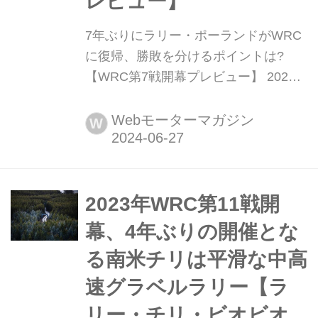
レビュー】
7年ぶりにラリー・ポーランドがWRC
に復帰、勝敗を分けるポイントは?
【WRC第7戦開幕プレビュー】 2024
年6月27日から6月30日(現地時間)、世
界ラリー選手権(WRC)第7戦ラリー・
Webモーターマガジン
W
ポーランドが北東部マズールィ地方の
ミコワイキを起点としたグラベル(未舗
装路)ステージを舞台に開催される。全
13戦で行われる2024年のWRCは、ラ
2023年WRC第11戦開
リー・ポーランドでシーズンの折り返
幕、4年ぶりの開催とな
しを迎える。
る南米チリは平滑な中高
速グラベルラリー【ラ
リー・チリ・ビオビオ