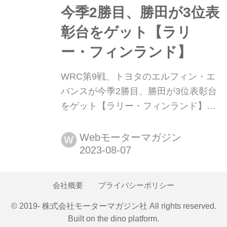
今季2勝目、勝田が3位表
リーズの一戦に組み込まれ...
彰台をゲット【ラリ
ー・フィンランド】
WRC第9戦、トヨタのエルフィン・エ
バンスが今季2勝目、勝田が3位表彰台
をゲット【ラリー・フィンランド】
2023年8月3日〜6日(現地時間)、WRC
世界ラリー選手権第9戦ラリー・フィ
Webモーターマガジン
W
ンランドが、同国中部のユバスキラを
起点に開催され、トヨタのエルフィ
ン・エバンスが優勝、2位にヒョンデ
会社概要
プライバシーポリシー
のティエリー・ヌーヴィル、3位には
© 2019- 株式会社モーターマガジン社 All rights reserved.
トヨタの勝田貴元が入った。王者カッ
Built on
the dino platform
.
レ・ロバンペラはまさかのリタイア...