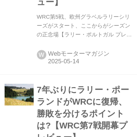
ュー】
WRC第5戦、欧州グラベルラリーシリ
ーズがスタート、ここからがシーズン
の正念場【ラリー・ポルトガル プレビ
ュー】 2025年5月15日〜18日(現地時
間)、WRC世界ラリー選手権第5戦ラリ
Webモーターマガジン
W
ー・ポルトガルが北部の都市ポルト近
郊でで行われる。ラリー・ポルトガル
は今シーズン欧州で行われる最初のグ
ラベル(未舗装路)ラリーで、9月の第11
7年ぶりにラリー・ポー
戦ラリー・チリ・ビオビオまで続く
ランドがWRCに復帰、
「グラベル7連戦」の初戦となる。
勝敗を分けるポイント
は?【WRC第7戦開幕プ