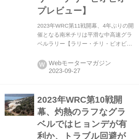
プレビュー】
2023年WRC第11戦開幕、4年ぶりの開
催となる南米チリは平滑な中高速グラ
ベルラリー【ラリー・チリ・ビオビオ
プレビュー】 2023年9月28日から10月
1日にかけて、世界ラリー選手権
Webモーターマガジン
W
(WRC)第11戦「ラリー・チリ・ビオビ
オ」が南米のチリで開催される。ステ
ージはグラベル(未舗装路)で、流れる
ようなコーナーが続く森林地帯の中高
2023年WRC第10戦開
速コース。ただ、ラリー・チリの開催
幕、灼熱のラフなグラ
は4年ぶりで、多くのドライバーにと
ベルではヒョンデが有
っては...
利か、トラブル回避が