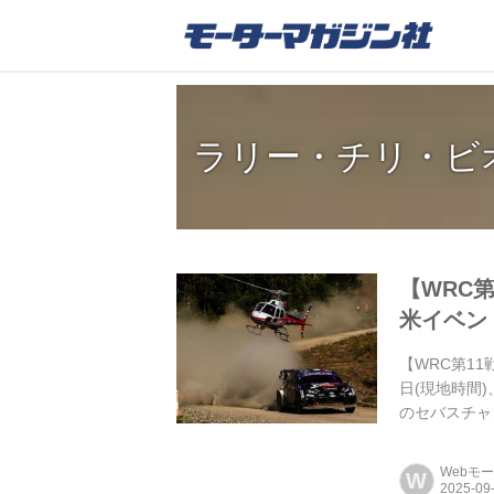
ラリー・チリ・ビ
【WRC
米イベン
【WRC第1
日(現地時間
のセバスチャ
昨年このラリー
Webモ
W