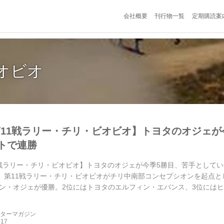
会社概要
刊行物一覧
定期購読案
オビオ
第11戦ラリー・チリ・ビオビオ】トヨタのオジェが
トで連勝
1戦ラリー・チリ・ビオビオ】トヨタのオジェが今季5勝目、苦手としていた南
)、第11戦ラリー・チリ・ビオビオがチリ中南部コンセプシオンを起点と
ン・オジェが優勝。2位にはトヨタのエルフィン・エバンス、3位には
...
ーターマガジン