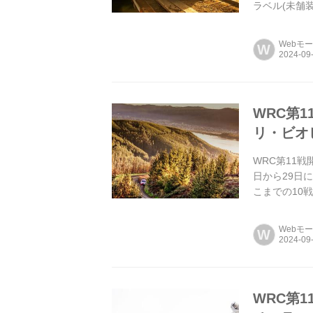
ラベル(未舗
達成。3位には.
Webモ
W
WRC第
リ・ビオ
WRC第11
日から29日
こまでの10
ドライバーズ選
Webモ
W
WRC第