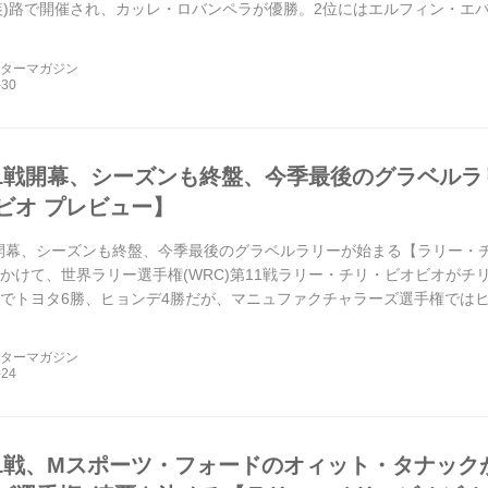
装)路で開催され、カッレ・ロバンペラが優勝。2位にはエルフィン・エバ
..
ーターマガジン
11戦開幕、シーズンも終盤、今季最後のグラベル
ビオ プレビュー】
戦開幕、シーズンも終盤、今季最後のグラベルラリーが始まる【ラリー・チリ・
にかけて、世界ラリー選手権(WRC)第11戦ラリー・チリ・ビオビオが
戦でトヨタ6勝、ヒョンデ4勝だが、マニュファクチャラーズ選手権では
手権...
ーターマガジン
11戦、Mスポーツ・フォードのオィット・タナッ