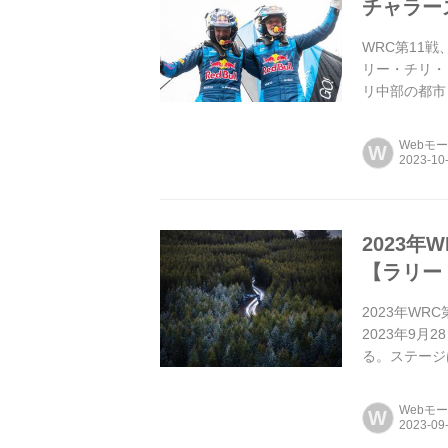
チャラー
WRC第11
リー・チリ・ビ
リ中部の都市
ー・ヌーヴィ
Webモ
W
2023
【ラリー
2023年W
2023年9
る。ステージ
ぶりで、多く
Webモ
W