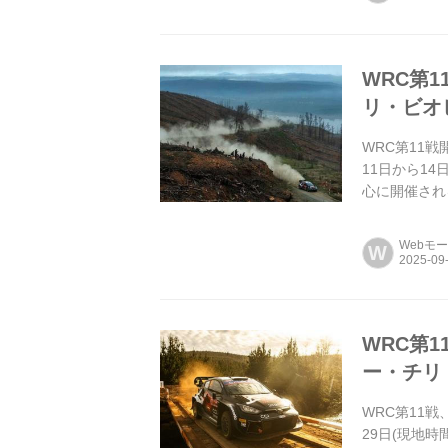
WRC第
リ・ビオ
WRC第11
11日から1
心に開催され
リの森林地帯の
Webモ
W
WRC第
ー・チリ
WRC第11
29日(現地