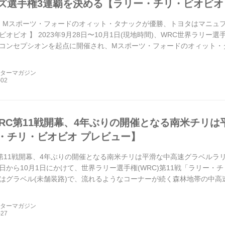
ズ選手権3連覇を決める【ラリー・チリ・ビオビオ
戦、Mスポーツ・フォードのオィット・タナックが優勝、トヨタはマニュ
オビオ 】 2023年9月28日〜10月1日(現地時間)、WRC世界ラリ
コンセプシオンを起点に開催され、Mスポーツ・フォードのオィット・
ル、3位にはトヨタのエルフィン・エバンスが入...
ーターマガジン
年WRC第11戦開幕、4年ぶりの開催となる南米チリ
・チリ・ビオビオ プレビュー】
RC第11戦開幕、4年ぶりの開催となる南米チリは平滑な中高速グラベルラ
月28日から10月1日にかけて、世界ラリー選手権(WRC)第11戦「ラリ
はグラベル(未舗装路)で、流れるようなコーナーが続く森林地帯の中高
のドライバーにとっては...
ーターマガジン