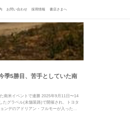
内
お問い合わせ
採用情報
書店さまへ
今季5勝目、苦手としていた南
米イベントで連勝 2025年9月11日〜14
したグラベル(未舗装路)で開催され、トヨタ
ヒョンデのアドリアン・フルモーが入った。