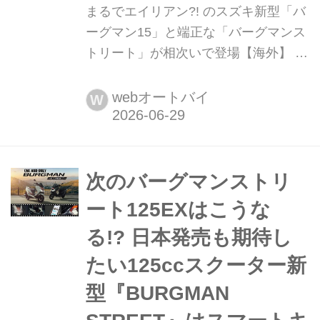
まるでエイリアン?! のスズキ新型「バ
ーグマン15」と端正な「バーグマンス
トリート」が相次いで登場【海外】 ス
ズキは、コロンビアとフィリピンでブ
ランニューモデル「バーグマン15」
webオートバイ
W
を、そしてインドで新型「バーグマン
ストリート」を発表した。前者は
150ccクラスへの新たな刺客、後者は
現行125EXからのモデルチェンジを示
次のバーグマンストリ
唆するものと思われる。日本への導入
ート125EXはこうな
はあるのか?!
る!?︎ 日本発売も期待し
たい125ccスクーター新
型『BURGMAN