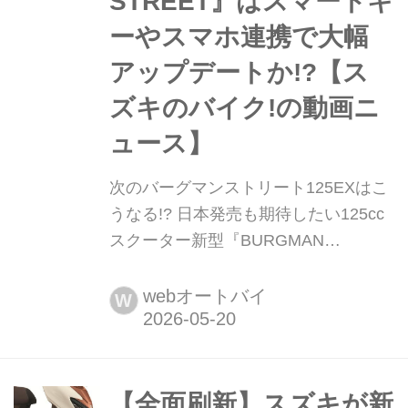
STREET』はスマートキ
ーやスマホ連携で大幅
アップデートか!?︎【ス
ズキのバイク!の動画ニ
ュース】
次のバーグマンストリート125EXはこ
うなる!?︎ 日本発売も期待したい125cc
スクーター新型『BURGMAN
STREET』はスマートキーやスマホ連
携で大幅アップデートか!?︎【スズキの
webオートバイ
W
バイク!の動画ニュース】 スズキの海
外版YouTubeサイト「Suzuki Global」
に、新型スクーターのプロモーション
ビデオが公開中! やっぱりこれって次
【全面刷新】スズキが新