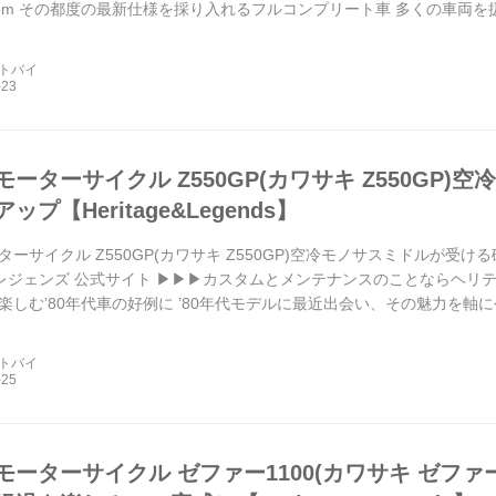
mag.com その都度の最新仕様を採り入れるフルコンプリート車 多くの車
ースモーターサイクル。とくにゼファー7...
ートバイ
ーターサイクル Z550GP(カワサキ Z550GP
プ【Heritage&Legends】
ーサイクル Z550GP(カワサキ Z550GP)空冷モノサスミドルが受ける確実
ジェンズ 公式サイト ▶▶▶カスタムとメンテナンスのことならヘリテイジ&レ
楽しむ’80年代車の好例に ’80年代モデルに最近出会い、その魅力を
両を持ち続...
ートバイ
ーターサイクル ゼファー1100(カワサキ ゼファー