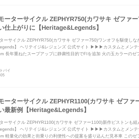
ーターサイクル ZEPHYR750(カワサキ ゼファ
仕上がりに【Heritage&Legends】
ーサイクル ZEPHYR750(カワサキ ゼファー750)ワンオフを駆使
ge&Legends】 ヘリテイジ&レジェンズ 公式サイト ▶▶▶カスタムと
ag.com 長年重ねたスープアップに静粛性目的でFIを追加 火の玉カラーの
コンパクトさを前後足まわりの大幅...
ートバイ
ーターサイクル ZEPHYR1100(カワサキ ゼファ
最新例【Heritage&Legends】
ーサイクル ZEPHYR1100(カワサキ ゼファー1100)新作ピストン
ge&Legends】 ヘリテイジ&レジェンズ 公式サイト ▶▶▶カスタムと
ag.com 軽量化の効果と街乗りの利便性への提案を盛り込んだ見本車 この