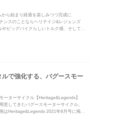
レームから始まり経過を楽しみつつ完成に
メンテナンスのことならヘリテイジ&レジェンズ
タイルやビッグバイクらしいトルク感、そしてさ
タルで強化する、バグースモー
イクル【Heritage&Legends】
用意してきたバグースモーターサイクル。
age&Legends 2021年8月号に掲載