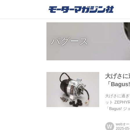
バグース
大げさに
「Bagu
大げさに過ぎず
ット ZEP
「Bagus!
webオ
W