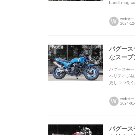
handl-
っているバグ
webオ
W
バグースモ
なスープアッ
バグースモータ
ヘリテイジ&レ
更しつつ長く
で、当時から車
webオ
W
バグースモ