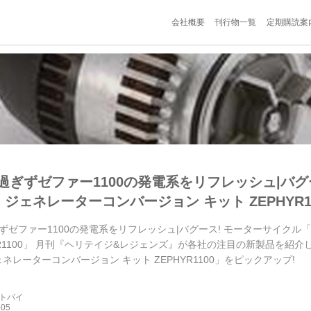
会社概要
刊行物一覧
定期購読案
過ぎずゼファー1100の発電系をリフレッシュ|バグ
s! ジェネレーターコンバージョン キット ZEPHYR1
ゼファー1100の発電系をリフレッシュ|バグース! モーターサイクル「B
HYR1100」 月刊『ヘリテイジ&レジェンズ』が各社の注目の新製品を紹
 ジェネレーターコンバージョン キット ZEPHYR1100」をピックアップ!
ートバイ