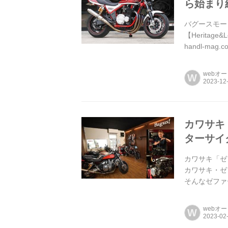
ら始まり経
バグースモー
【Herita
handl-
まざまなシチ
webオ
W
カワサキ
ターサイクル
カワサキ「ゼ
カワサキ・ゼ
そんなゼファー
された記事を再
webオ
W