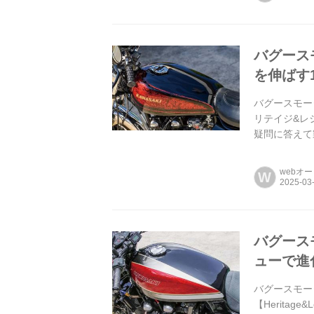
バグース
を伸ばす1台
バグースモータ
リテイジ&レジ
疑問に答えて
ーサイクル。両
webオ
W
バグースモ
ューで進化
バグースモータ
【Herita