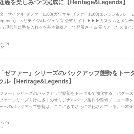
過を楽しみつつ完成に【Heritage&Legends】
ターサイクル ゼファー1100(カワサキ ゼファー1100)エンジン&フ
ge&Legends】 ヘリテイジ&レジェンズ 公式サイト ▶▶▶カスタムと
mag.com 現代的に手を入れるを基本路線として発展させる 堂々としたス
ュエーションに合った走りが楽しめるゼフ...
ートバイ
「ゼファー」シリーズのバックアップ態勢をトー
【Heritage&Legends】
ファー」シリーズのバックアップ態勢をトータルで強化する、バグースモーターサ
ファーシリーズ向けに多くのオリジナルパーツ製作や整備メニュー等を
へのバックアップ態勢は、ここにきてさらに強化されている。※本企画はHerit
編集したもので...
ートバイ