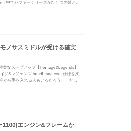
両を扱う中でゼファーシリーズがひとつの軸とな
)空冷モノサスミドルが受ける確実
なスープアップ【Heritage&Legends】
ジェンズ handl-mag.com 仕様を変
軸に今から手を入れる人もいるだろう。一方
1100)エンジン&フレームか