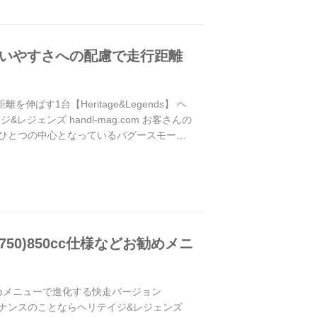
と扱いやすさへの配慮で走行距離
ばす1台【Heritage&Legends】 ヘ
ェンズ handl-mag.com お客さんの
がひとつの中心となっているバグースモータ
50)850cc仕様などお勧めメニ
お勧めメニューで進化する快走バージョン
メンテナンスのことならヘリテイジ&レジェンズ