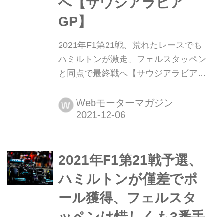
へ【サウジアラビア
GP】
2021年F1第21戦、荒れたレースでも
ハミルトンが激走、フェルスタッペン
と同点で最終戦へ【サウジアラビア
GP】 2021年12月5日、F1第21戦サウ
ジアラビアGPがジェッダの市街地コ
Webモーターマガジン
W
ースで開催され、メルセデスのルイ
ス・ハミルトンが優勝。2位にレッド
ブル・ホンダのマックス・フェルスタ
ッペンが入り、チャンピオン争いの決
2021年F1第21戦予選、
着は同点で最終戦に持ち越されること
ハミルトンが僅差でポ
になった。
ール獲得、フェルスタ
ッペンは惜しくも3番手