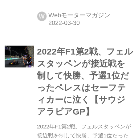
2022年3月27日(日本時間28日)に行わ
れたF1第2戦サウジアラビアGPで、メ
Webモーターマガジン
W
ルセデスのルイス・ハミルトンは10位
に終わった。予選Q1で屈辱的な敗退を
喫し、決勝ではなんとかポイントを獲
得したものの優勝争いにはまったく絡
2022年F1第2戦、フェル
めなかった。常勝メルセデスにいった
スタッペンが接近戦を
いなにが起きているのか。
制して快勝、予選1位だ
ったペレスはセーフテ
ィカーに泣く【サウジ
アラビアGP】
2022年F1第2戦、フェルスタッペンが
接近戦を制して快勝、予選1位だった