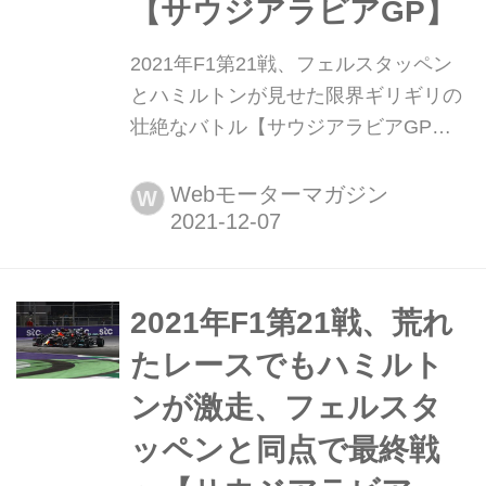
【サウジアラビアGP】
2021年F1第21戦、フェルスタッペン
とハミルトンが見せた限界ギリギリの
壮絶なバトル【サウジアラビアGP】
2021年12月5日にジェッダの市街地コ
ースで行われたF1第21戦サウジアラビ
Webモーターマガジン
W
アGP決勝は、インシデントや接触、
ペナルティなど入り交じる劇的でアク
ション満載の見応えのあるレースとな
った。レッドブル・ホンダのマック
2021年F1第21戦、荒れ
ス・フェルスタッペンとメルセデスの
たレースでもハミルト
ルイス・ハミルトンが繰り広げた壮...
ンが激走、フェルスタ
ッペンと同点で最終戦