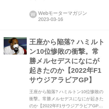
ー】 2023年3月17日、F1第2戦サウジ
アラビアGPがサウジアラビア第二の
Webモーターマガジン
W
都市ジェッダの市街地コース(ジェッ
ダ・コーニッシュ・サーキット)で開幕
する。レッドブルの1-2フィニッシュ
で幕を開けた2022年F1シーズンは、今
王座から陥落? ハミルト
後どのように展開していくのか。決勝
ン10位惨敗の衝撃。常
は3月19日日曜日に行われ...
勝メルセデスになにが
起きたのか【2022年F1
サウジアラビアGP】
王座から陥落? ハミルトン10位惨敗の
衝撃。常勝メルセデスになにが起きた
のか【2022年F1サウジアラビアGP】