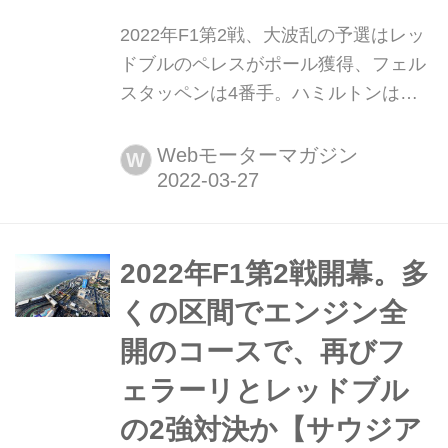
2022年F1第2戦、大波乱の予選はレッ
ドブルのペレスがポール獲得、フェル
スタッペンは4番手。ハミルトンは想
定外の結果に【サウジアラビアGP】
2021年3月26日(日本時間27日)、2022
Webモーターマガジン
W
年F1第2戦サウジアラビアGPの予選が
行われ、レッドブルのセルジオ・ペレ
スがポールポジションを獲得。フェラ
ーリが2-3番手。レッドブルのマック
2022年F1第2戦開幕。多
ス・フェルスタッペンは4番手だっ
くの区間でエンジン全
た。アルファタウリの角田裕毅はトラ
開のコースで、再びフ
ブルで走れずノータイム...
ェラーリとレッドブル
の2強対決か【サウジア