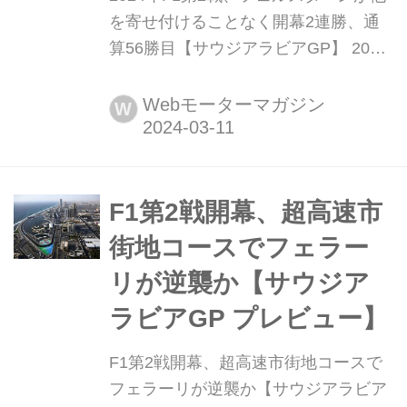
を寄せ付けることなく開幕2連勝、通
算56勝目【サウジアラビアGP】 2024
年3月9日(現地時間)、F1世界選手権第
2戦サウジアラビアGPが西部のジェッ
Webモーターマガジン
W
ダ市街地サーキットで開催され、レッ
ドブルのマックス・フェルスタペンが
優勝。2位にはセルジオ・ペレスが入
り、レッドブルが2戦連続の1-2フィニ
F1第2戦開幕、超高速市
ッシュを達成した。
街地コースでフェラー
リが逆襲か【サウジア
ラビアGP プレビュー】
F1第2戦開幕、超高速市街地コースで
フェラーリが逆襲か【サウジアラビア