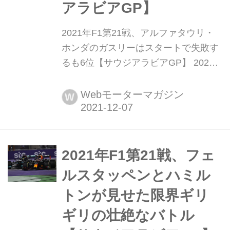
アラビアGP】
2021年F1第21戦、アルファタウリ・
ホンダのガスリーはスタートで失敗す
るも6位【サウジアラビアGP】 2021
年12月5日に行われたF1第21戦サウジ
アラビアGPで行われ、アルファタウ
Webモーターマガジン
W
リ・ホンダのピエール・ガスリーが6
位に入賞した。角田裕毅はレース中の
接触もあって14位とノーポイントに終
わった。チャンピオン争いの後方で行
2021年F1第21戦、フェ
われた激しい中団グループの戦いを追
ルスタッペンとハミル
う。
トンが見せた限界ギリ
ギリの壮絶なバトル