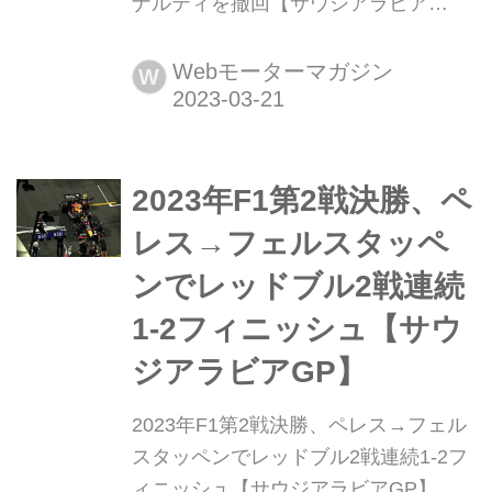
ナルティを撤回【サウジアラビア
GP】 2023年3月19日(現地時間)、F1
第2戦サウジアラビアGP決勝で3位で
Webモーターマガジン
W
フィニッシュしながら、レース後、ペ
ナルティで4位降格となったフェルナ
ンド・アロンソ(アストンマーティン)
2023年F1第2戦決勝、ペ
が3位に復活した。スチュワードがペ
ナルティを撤回した。
レス→フェルスタッペ
ンでレッドブル2戦連続
1-2フィニッシュ【サウ
ジアラビアGP】
2023年F1第2戦決勝、ペレス→フェル
スタッペンでレッドブル2戦連続1-2フ
ィニッシュ【サウジアラビアGP】