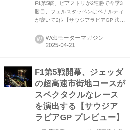
F1第5戦、ピアストリが2連勝で今季3
勝目、フェルスタッペンはペナルティ
が響いて2位【サウジアラビアGP 決
勝】 2025年4月20日(現地時間)、F1世
界選手権第5戦サウジアラビアGPがジ
Webモーターマガジン
W
ェッダのコーニッシュサーキットで開
催され、マクラーレンのオスカー・ピ
アストリが優勝。2位にはレッドブル
のマックス・フェルスタッペン、3位
F1第5戦開幕、ジェッダ
にはフェラーリのシャルル・ルクレー
の超高速市街地コースが
ルが入った。角田裕毅(レッドブル...
スペクタクルなレース
を演出する【サウジア
ラビアGP プレビュー】