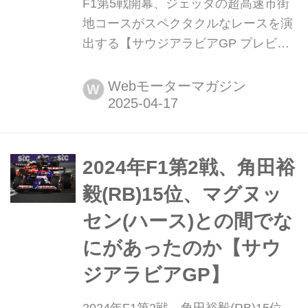
F1第5戦開幕、ジェッダの超高速市街
地コースがスペクタクルなレースを演
出する【サウジアラビアGP プレビュ
ー】 2025年4月18日(現地時間)、F1第
5戦サウジアラビアGPが、サウジアラ
Webモーターマガジン
W
ビア第二の都市ジェッダの市街地コー
ス(ジェッダ・コーニッシュ・サーキッ
ト)で開幕する。第3戦日本GP、第4戦
バーレーンGPに続く3週連続の開催
2024年F1第2戦、角田裕
で、F1は早くも5戦目を迎える。昨年
毅(RB)15位、マグヌッ
はラマダンの時期に重なっ...
セン(ハース)との間でな
にがあったのか【サウ
ジアラビアGP】