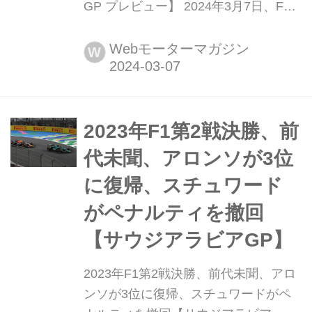
GP プレビュー】 2024年3月7日、F1
第2戦サウジアラビアGPが、サウジア
ラビア第二の都市ジェッダの市街地コ
Webモーターマガジン
W
ース(ジェッダ・コーニッシュ・サーキ
ット)で開幕する。開幕戦バーレーン
GPからの連戦で、F1は早くも2戦目を
迎える。レッドブルの1-2フィニッシ
2023年F1第2戦決勝、前
ュで幕を開けた2024年F1シーズン
代未聞、アロンソが3位
は、...
に復帰、スチュワード
がペナルティを撤回
【サウジアラビアGP】
2023年F1第2戦決勝、前代未聞、アロ
ンソが3位に復帰、スチュワードがペ