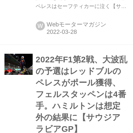
ペレスはセーフティカーに泣く【サウ
ジアラビアGP】 2022年3月27日(日本
時間28日)、2022年F1第2戦サウジアラ
Webモーターマガジン
W
ビアGP決勝がジェッダ市街地サーキ
ットで開催され、レッドブルのマック
ス・フェルスタッペンが優勝、2位は
フェラーリのシャルル・ルクレール、
2022年F1第2戦、大波乱
3位にはフェラーリのカルロス・サイ
の予選はレッドブルの
ンツが入った。角田裕毅はトラブルの
ペレスがポール獲得、
ため...
フェルスタッペンは4番
手。ハミルトンは想定
外の結果に【サウジア
ラビアGP】