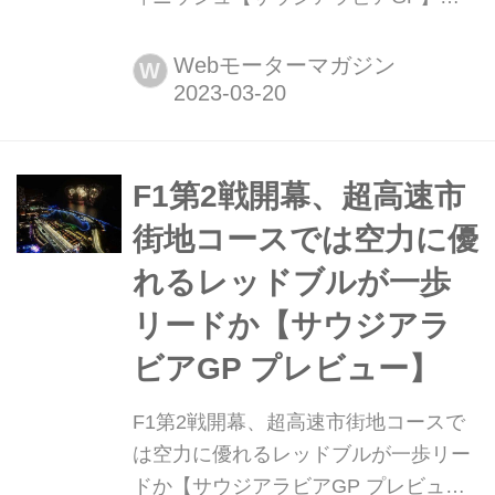
2023年3月19日(現地時間)、F1第2戦サ
ウジアラビアGPがジッダ市街地コー
Webモーターマガジン
W
スで開催され、レッドブルのセルジ
オ・ペレスが優勝。2位にもレッドブ
ルのマックス・フェルスタッペン、3
位にはメルセデスのジョージ・ラッセ
F1第2戦開幕、超高速市
ルが入った。フェルナンド・アロンソ
街地コースでは空力に優
(アストンマーティン)は3位で...
れるレッドブルが一歩
リードか【サウジアラ
ビアGP プレビュー】
F1第2戦開幕、超高速市街地コースで
は空力に優れるレッドブルが一歩リー
ドか【サウジアラビアGP プレビュ