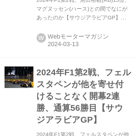
2024年F1第2戦、角田裕毅(RB)15位、
マグヌッセン(ハース)との間でなにが
あったのか【サウジアラビアGP】
2024年3月9日(現地時間)、F1第2戦サ
ウジアラビアGPが開催され、9番グリ
Webモーターマガジン
W
ッドからスタートした角田裕毅(RB)は
決勝レースではケビン・マグヌッセン
(ハース)を抜きあぐねたのが響き15位
に終わったが、その際のマグヌッセン
2024年F1第2戦、フェル
のドライビングが物議を呼んでいる。
スタペンが他を寄せ付
けることなく開幕2連
勝、通算56勝目【サウ
ジアラビアGP】
2024年F1第2戦、フェルスタペンが他