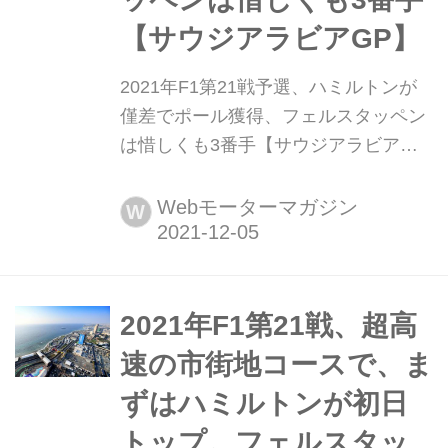
【サウジアラビアGP】
2021年F1第21戦予選、ハミルトンが
僅差でポール獲得、フェルスタッペン
は惜しくも3番手【サウジアラビア
GP】 2021年12月4日(日本時間12月5
日)、F1第21戦サウジアラビアGP予選
Webモーターマガジン
W
がジェッダ市街地コースで行われ、ル
イス・ハミルトン(メルセデス)が103回
目のポールポジションを獲得した。マ
ックス・フェルスタッペン(レッドブ
2021年F1第21戦、超高
ル・ホンダ)は予選Q3最終アタックの
速の市街地コースで、ま
最終コーナー出口で惜し...
ずはハミルトンが初日
トップ。フェルスタッ