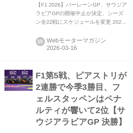
【F1 2026】バーレーンGP、サウジア
ラビアGPの開催中止が決定、シーズ
ン全22戦にスケジュールを変更 2026
年3月15日(現地時間)、F1を主催する
国際自動車連盟(FIA)は、緊迫する中東
Webモーターマガジン
W
情勢を受けて、第4戦バーレーンGP、
第5戦サウジアラビアGPの開催中止を
発表した。代替グランプリも検討され
たが実現には至らず、4月のF1グラン
F1第5戦、ピアストリが
プリ開催はなく、日本GPの後、約1カ
2連勝で今季3勝目、フ
月のブランク...
ェルスタッペンはペナ
ルティが響いて2位【サ
ウジアラビアGP 決勝】