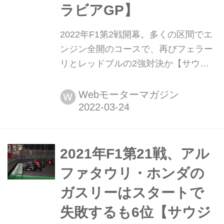
ラビアGP】
2022年F1第2戦開幕。多くの区間でエ
ンジン全開のコースで、再びフェラー
リとレッドブルの2強対決か【サウジ
アラビアGP】 2022年3月25日、F1第2
戦サウジアラビアGPがサウジアラビ
Webモーターマガジン
W
ア第二の都市、ジェッダの市街地コー
ス(ジェッダ・コーニッシュ・サーキッ
ト=Jeddah Corniche Circuit)で開幕す
る。フェラーリの1-2フィニッシュで
2021年F1第21戦、アル
幕を開けた2022年F1シーズンは、今後
ファタウリ・ホンダの
どのよう...
ガスリーはスタートで
失敗するも6位【サウジ