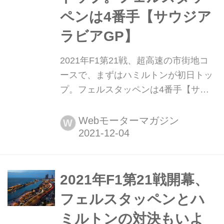
ペンは4番手【サウジア
ラビアGP】
2021年F1第21戦、超高速の市街地コ
ースで、まずはハミルトンが初日トッ
プ。フェルスタッペンは4番手【サウ
ジアラビアGP】 2021年12月3日、F1
第21戦サウジアラビアGPがジェッダ
Webモーターマガジン
W
市街地コースで開幕。初日はメルセデ
スのルイス・ハミルトンがトップタイ
ムをマークした。チャンピオン争いに
王手をけてのぞむレッドブル・ホンダ
2021年F1第21戦開幕、
のマックス・フェルスタッペンは4番
フェルスタッペンとハ
手につけている。
ミルトンの対決もいよ