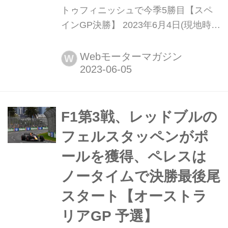
トゥフィニッシュで今季5勝目【スペ
インGP決勝】 2023年6月4日(現地時
間)、F1第8戦スペインGP決勝がバル
セロナ郊外モンメロのカタルーニャ・
Webモーターマガジン
W
サーキットで開催され、レッドブルの
マックス・フェルスタッペンが優勝。
2位にはメルセデスのルイス・ハミル
トン、3位にもメルセデスのジョー
F1第3戦、レッドブルの
ジ・ラッセルが入った。角田裕毅(アル
フェルスタッペンがポ
ファタウリ...
ールを獲得、ペレスは
ノータイムで決勝最後尾
スタート【オーストラ
リアGP 予選】