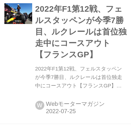
タッペン(レッドブル)が最速タイムを
2022年F1第12戦、フェ
記録した。2番手はカルロス・サイン
ルスタッペンが今季7勝
ツ(フェラーリ)、3番手はセルジオ・ペ
目、ルクレールは首位独
レス(...
走中にコースアウト
【フランスGP】
2022年F1第12戦、フェルスタッペン
が今季7勝目、ルクレールは首位独走
中にコースアウト【フランスGP】
2022年7月24日、F1第12戦フランス
GP決勝がフランス・マルセイユ近郊
Webモーターマガジン
W
のポールリカール・サーキットで行わ
れ、レッドブルのマックス・フェルス
タッペンが優勝、2位にはメルセデス