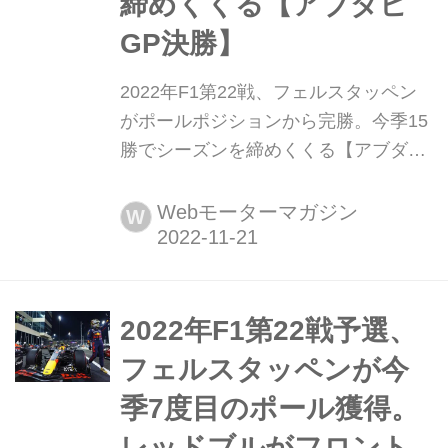
締めくくる【アブダビ
GP決勝】
2022年F1第22戦、フェルスタッペン
がポールポジションから完勝。今季15
勝でシーズンを締めくくる【アブダビ
GP決勝】 2022年11月20日、F1第22
戦最終戦アブダビGP決勝がヤス・マ
Webモーターマガジン
W
リーナ・サーキットで開催され、レッ
ドブルのマックス・フェルスタッペン
が優勝、2位にフェラーリのシャル
ル・ルクレール、3位にレッドブルの
2022年F1第22戦予選、
セルジオ・ペレスが入った。このレー
フェルスタッペンが今
スで現役を引退する4冠王者のセバス
季7度目のポール獲得。
チャン・...
レッドブルがフロント