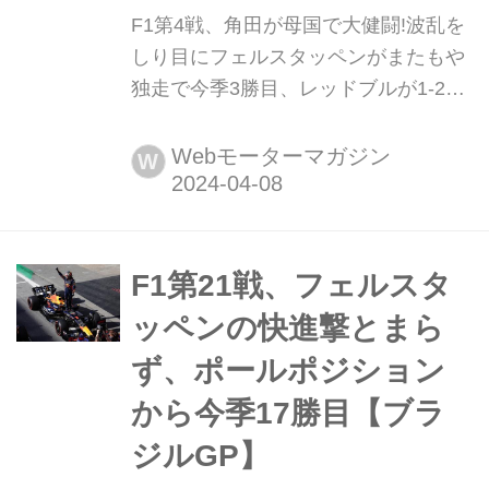
F1第4戦、角田が母国で大健闘!波乱を
しり目にフェルスタッペンがまたもや
独走で今季3勝目、レッドブルが1-2フ
ィニッシュ【日本GP】 2024年4月7
日、F1第4戦日本GPが鈴鹿サーキット
Webモーターマガジン
W
で開催され、レッドブルのマックス・
フェルスタッペンが優勝、2位にはセ
ルジオ・ペレスが入り、レッドブルが
1-2フィニッシュを達成した。3位には
F1第21戦、フェルスタ
フェラーリのカルロス・サインツが入
ッペンの快進撃とまら
った。角田裕毅(RB)は、2戦連続入賞
ず、ポールポジション
となる10位...
から今季17勝目【ブラ
ジルGP】