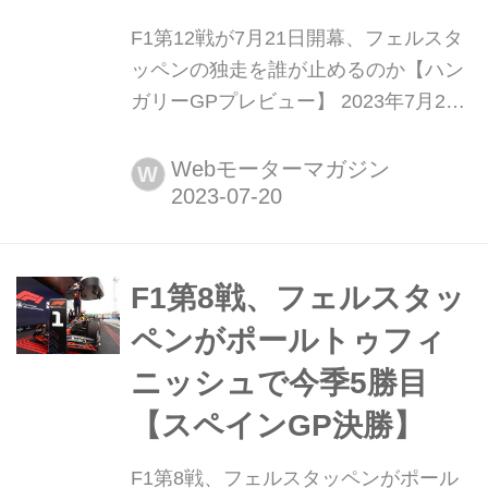
F1第12戦が7月21日開幕、フェルスタ
ッペンの独走を誰が止めるのか【ハン
ガリーGPプレビュー】 2023年7月21
日、F1第12戦ハンガリーGPがハンガ
ロリンクで開幕する。開幕から続くレ
Webモーターマガジン
W
ッドブルの連勝はイギリスGPでも止
まらず、マックス・フェルスタッペン
の連勝も「6」まで伸びて、いよいよ
真夏のハンガリーGPまで来てしまっ
F1第8戦、フェルスタッ
た。シーズン前半戦も残り2戦、レッ
ペンがポールトゥフィ
ドブルの連勝、フェ...
ニッシュで今季5勝目
【スペインGP決勝】
F1第8戦、フェルスタッペンがポール