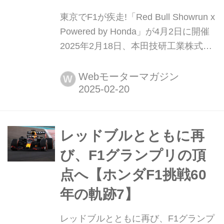
東京でF1が疾走!「Red Bull Showrun x
Powered by Honda」が4月2日に開催
2025年2月18日、本田技研工業株式会
社とレッドブル・ジャパン株式会社
は、国際トップモータースポーツ体験
Webモーターマガジン
W
事業実行委員会が主催するF1マシンに
よるショーランイベント「Red Bull
Showrun x Powered by Honda」をサ
ポートすることを発表した。
レッドブルとともに再
び、F1グランプリの頂
点へ【ホンダF1挑戦60
年の軌跡7】
レッドブルとともに再び、F1グランプ