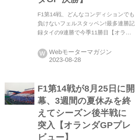
F1第14戦、どんなコンディションでも
負けないフェルスタッペン!最多連勝記
録タイの9連勝で今季11勝目【オラン
ダGP 決勝】 2023年8月27日、F1第14
戦オランダGPが首都アムステルダム
Webモーターマガジン
W
近郊のザントフォールト・サーキット
で行われ、レッドブルのマックス・フ
ェルスタッペンが優勝。2位にはアス
F1第14戦が8月25日に開
トンマーティンのフェルナンド・アロ
ンソ、3位にはアルピーヌのピエー
幕、3週間の夏休みを終
ル・ガスリーが入った。角田裕毅(アル
えてシーズン後半戦に
ファタウ...
突入【オランダGPプレ
ビュー】