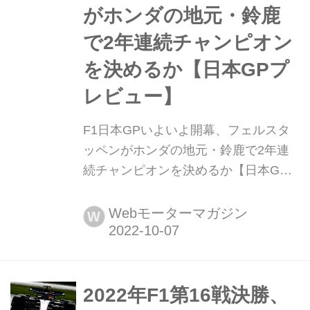
がホンダの地元・鈴鹿
で2年連続チャンピオン
を決めるか【日本GPプ
レビュー】
F1日本GPいよいよ開幕、フェルスタ
ッペンがホンダの地元・鈴鹿で2年連
続チャンピオンを決めるか【日本GP
プレビュー】 2022年10月7日、いよい
よF1第18戦日本GPが鈴鹿サーキット
Webモーターマガジン
W
で開幕。日本GPは新型コロナウイル
スの影響で2年連続中止となってい
て、3年ぶりの開催となる。それだけ
に待ちに待ったグランプリだが、今年
2022年F1第16戦決勝、