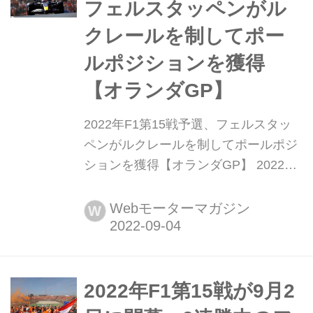
フェルスタッペンがル
角田裕毅(アルファタ...
クレールを制してポー
ルポジションを獲得
【オランダGP】
2022年F1第15戦予選、フェルスタッ
ペンがルクレールを制してポールポジ
ションを獲得【オランダGP】 2022年
9月3日、F1第15戦オランダGP予選が
ザントフォールト・サーキットで行わ
Webモーターマガジン
W
れ、マックス・フェルスタッペン(レッ
ドブル)が2戦連続で最速タイムを記
録、ポールポジションを獲得した。2
番手に0.021秒差でシャルル・ルクレ
2022年F1第15戦が9月2
ール(フェラーリ)が続き、3番手にはカ