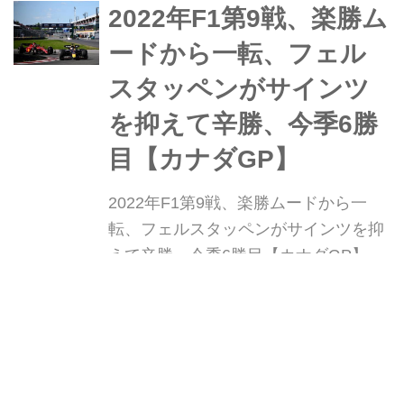
た。2番手はシャルル・ルクレール(フ
2022年F1第9戦、楽勝ム
ェラーリ)、3番手はカルロス・サイン
ードから一転、フェル
ツ(フェラーリ)...
スタッペンがサインツ
を抑えて辛勝、今季6勝
目【カナダGP】
2022年F1第9戦、楽勝ムードから一
転、フェルスタッペンがサインツを抑
えて辛勝、今季6勝目【カナダGP】
2022年6月19日(日本時間20日)、 F1第
9戦カナダGP決勝がモントリオールの
Webモーターマガジン
W
ジル・ヴィルヌーヴ・サーキットで行
われ、マックス・フェルスタッペン(レ
ッドブル)がカルロス・サインツ(フェ