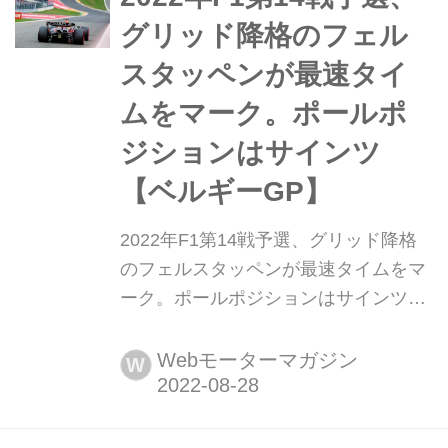
ルロス・サインツが入った。アルファ
グリッド降格のフェル
タウリの角田裕毅は13位...
スタッペンが最速タイ
ムをマーク。ポールポ
ジションはサインツ
【ベルギーGP】
2022年F1第14戦予選、グリッド降格
のフェルスタッペンが最速タイムをマ
ーク。ポールポジションはサインツ
【ベルギーGP】 2022年8月27日、F1
第14戦ベルギーGPの予選がスパ・フ
Webモーターマガジン
W
ランコルシャンサーキットで行われ、
パワーユニット交換のためグリッド降
格が決まっているマックス・フェルス