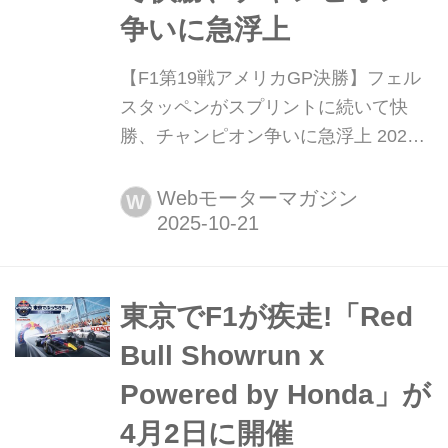
争いに急浮上
【F1第19戦アメリカGP決勝】フェル
スタッペンがスプリントに続いて快
勝、チャンピオン争いに急浮上 2025
年10月19日(現地時間)、F1第19戦アメ
リカGPがアメリカ・テキサス州オー
Webモーターマガジン
W
スティンのサーキット・オブ・ジ・ア
メリカで開催され、レッドブルのマッ
クス・フェルスタッペンが優勝、2位
にマクラーレンのランド・ノリス、3
東京でF1が疾走!「Red
位にはフェラーリのシャルル・ルクレ
Bull Showrun x
ールが入った。13番手...
Powered by Honda」が
4月2日に開催