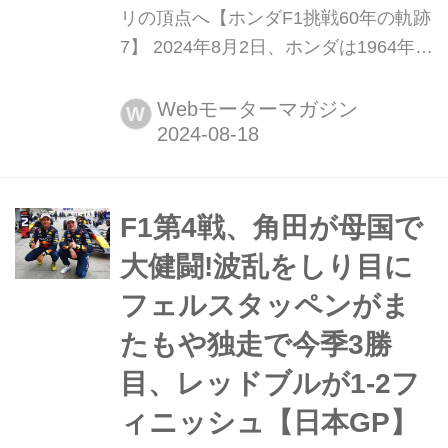
リの頂点へ【ホンダF1挑戦60年の軌跡
7】 2024年8月2日、ホンダは1964年8
月2日に行われたドイツGPでのF1初参
戦から60年を迎えたが、その中でも
Webモーターマガジン
W
2015年からの第4期はとくに困難な挑
戦だった。メルセデスを頂点とする欧
州勢の圧倒的な強さの前に、ホンダは
屈辱的な敗退を繰り返した。それでも
F1第4戦、角田が母国で
自らの技術への信念が揺らぐ...
大健闘!波乱をしり目に
フェルスタッペンがま
たもや独走で今季3勝
目、レッドブルが1-2フ
ィニッシュ【日本GP】