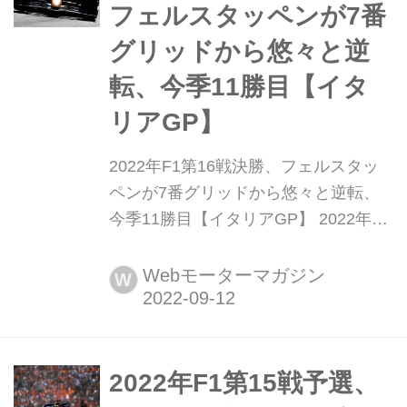
はレッドブルのマックス・フェルスタ
フェルスタッペンが7番
ッペンがここでチャンピオンを決める
グリッドから悠々と逆
可能性が濃...
転、今季11勝目【イタ
リアGP】
2022年F1第16戦決勝、フェルスタッ
ペンが7番グリッドから悠々と逆転、
今季11勝目【イタリアGP】 2022年9
月11日、F1第16戦イタリアGP決勝が
ミラノ近郊のモンツァ・サーキットで
Webモーターマガジン
W
開催され、レッドブルのマックス・フ
ェルスタッペンが優勝、シーズン11勝
目をあげた。2位にはフェラーリのシ
ャルル・ルクレール、3位にはメルセ
2022年F1第15戦予選、
デスのジョージ・ラッセルが入った。