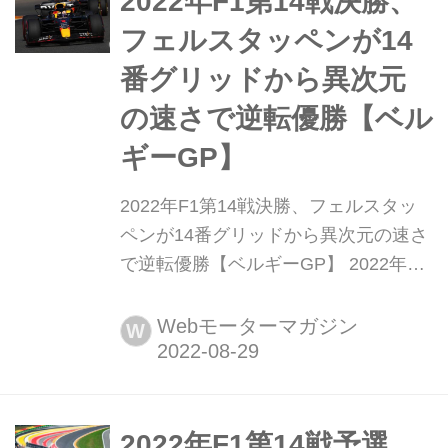
2022年F1第14戦決勝、
とってはさらに差を広げるチャンスで
フェルスタッペンが14
あり、ライバルたちにとっては選...
番グリッドから異次元
の速さで逆転優勝【ベル
ギーGP】
2022年F1第14戦決勝、フェルスタッ
ペンが14番グリッドから異次元の速さ
で逆転優勝【ベルギーGP】 2022年8
月28日、F1第14戦ベルギーGP決勝が
スパ・フランコルシャンサーキットで
Webモーターマガジン
W
行われ、レッドブルのマックス・フェ
ルスタッペンが14番グリッドから優
勝、2位にはチームメイトのセルジ
オ・ペレス、3位にはフェラーリのカ
2022年F1第14戦予選、