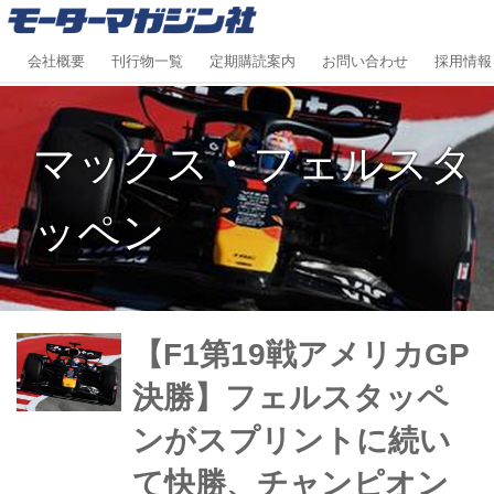
会社概要
刊行物一覧
定期購読案内
お問い合わせ
採用情報
マックス・フェルスタ
ッペン
【F1第19戦アメリカGP
決勝】フェルスタッペ
ンがスプリントに続い
て快勝、チャンピオン