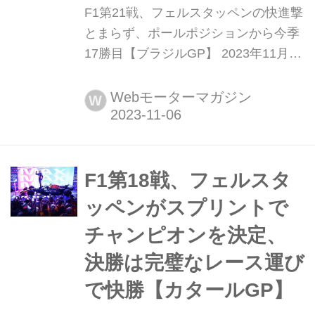
F1第21戦、フェルスタッペンの快進撃
とまらず、ポールポジションから今季
17勝目【ブラジルGP】 2023年11月5
日(現地時間)、F1世界選手権第21戦ブ
ラジルGPがサンパウロ郊外インテル
Webモーターマガジン
W
ラゴスのアウトドローモ・ホセ・カル
ロス・パーチェで開催され、レッドブ
ルのマックス・フェルスタッペンが優
勝。2位にはマクラーレンのランド・
F1第18戦、フェルスタ
ノリス、3位にはアストンマーティン
ッペンがスプリントで
のフェルナンド・...
チャンピオンを決定、
決勝は完璧なレース運び
で快勝【カタールGP】