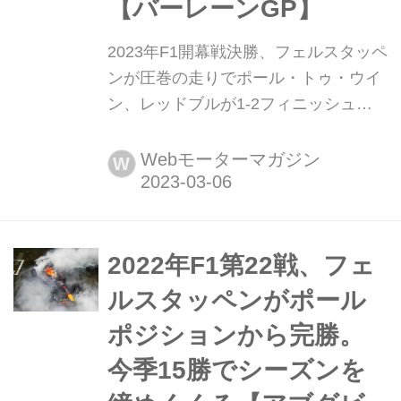
【バーレーンGP】
2023年F1開幕戦決勝、フェルスタッペ
ンが圧巻の走りでポール・トゥ・ウイ
ン、レッドブルが1-2フィニッシュ
【バーレーンGP】 2023年3月5日(現地
時間)、F1開幕戦バーレーンGP決勝が
Webモーターマガジン
W
バーレーン・インターナショナル・サ
ーキットで開催され、レッドブルのマ
ックス・フェルスタッペンが優勝。2
位にレッドブルのセルジオ・ペレス、
2022年F1第22戦、フェ
3位にはアストンマーティン・メルセ
ルスタッペンがポール
デスのフェルナンド・アロンソが入っ
ポジションから完勝。
た。アルファ...
今季15勝でシーズンを