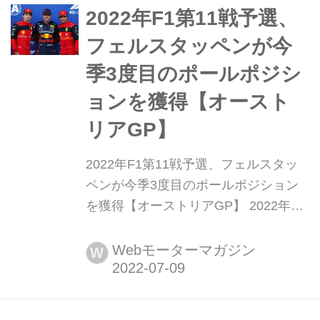
のルイス・ハミルトン、3位にもメル
2022年F1第11戦予選、
セデスのジョージ・ラッセルが入っ
フェルスタッペンが今
た。予選18番手のアルファタウリの...
季3度目のポールポジシ
ョンを獲得【オースト
リアGP】
2022年F1第11戦予選、フェルスタッ
ペンが今季3度目のポールポジション
を獲得【オーストリアGP】 2022年7
月8日金曜日、 F1第11戦オーストリア
GP予選がシュタイアマルク州シュピ
Webモーターマガジン
W
ールベルグのレッドブルリンクで行わ
れ、マックス・フェルスタッペン(レッ
ドブル)がポールポジションを獲得し