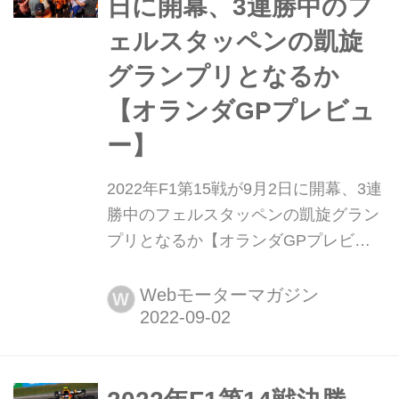
日に開幕、3連勝中のフ
ルロス・サイン...
ェルスタッペンの凱旋
グランプリとなるか
【オランダGPプレビュ
ー】
2022年F1第15戦が9月2日に開幕、3連
勝中のフェルスタッペンの凱旋グラン
プリとなるか【オランダGPプレビュ
ー】 2022年9月2日金曜日、F1第15戦
オランダGPがザントフォールト・サ
Webモーターマガジン
W
ーキットで開幕する。ベルギー→オラ
ンダ→イタリアと続く3連戦の2戦目、
フランスGPから現在3連勝中のマック
ス・フェルスタッペン(レッドブル)に