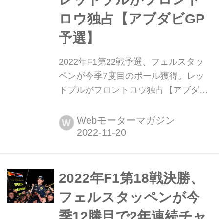
ロウ独占【アブダビGP
予選】
2022年F1第22戦予選、フェルスタッ
ペンが今季7度目のポール獲得。レッ
ドブルがフロントロウ独占【アブダビ
GP予選】 2022年11月19日、F1第22
戦最終戦アブダビGPの予選がヤス・
Webモーターマガジン
W
マリーナ・サーキットで行われ、マッ
クス・フェルスタッペン(レッドブル)
が今シーズン7度目のポールポジショ
ンを獲得した。2番手にもセルジオ・
2022年F1第18戦決勝、
ペレスが入り、レッドブルがフロント
フェルスタッペンが今
ロウを独占した。3番手はシャルル・
季12勝目で2年連続チャ
ルク...