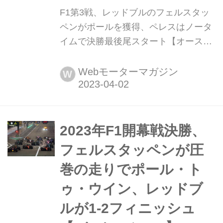
F1第3戦、レッドブルのフェルスタッ
ペンがポールを獲得、ペレスはノータ
イムで決勝最後尾スタート【オースト
ラリアGP 予選】 2023年4月1日(現地
時間)、F1第3戦オーストラリアGP予
Webモーターマガジン
W
選がアルバートパーク・サーキットで
行われ、マックス・フェルスタッペン
(レッドブル)が今季2度目のポールポジ
ションを獲得した。2番手にジョー
2023年F1開幕戦決勝、
ジ・ラッセル(メルセデス)、3番手にル
フェルスタッペンが圧
イス・ハミルトン(メルセデス)が続い
巻の走りでポール・ト
た。...
ゥ・ウイン、レッドブ
ルが1-2フィニッシュ