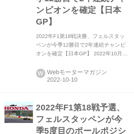
ンピオンを確定【日本
GP】
2022年F1第18戦決勝、フェルスタッ
ペンが今季12勝目で2年連続チャンピ
オンを確定【日本GP】 2022年10月9
日、F1第18戦日本GP決勝が鈴鹿サー
キットで行われ、レッドブルのマック
Webモーターマガジン
W
ス・フェルスタッペンが優勝、チーム
メイトのセルジオ・ペレスが2位。フ
ェラーリのシャルル・ルクレールが3
位となり、フェルスタッペンのドライ
2022年F1第18戦予選、
バーズ選手権2連覇が決まった。角田
フェルスタッペンが今
裕毅(アルファタウ...
季5度目のポールポジシ