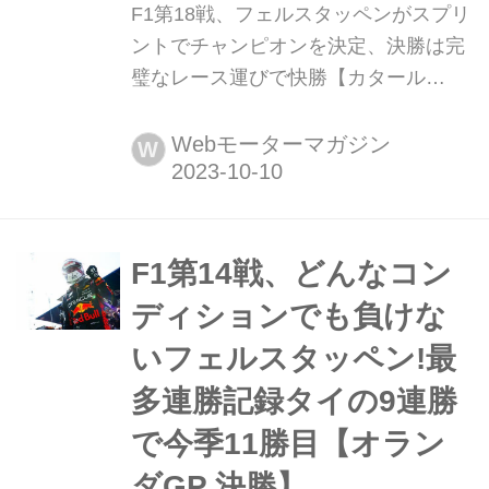
F1第18戦、フェルスタッペンがスプリ
ントでチャンピオンを決定、決勝は完
璧なレース運びで快勝【カタール
GP】 2023年10月8日(現地時間)、F1
世界選手権第18戦カタールGPが首都
Webモーターマガジン
W
ドーハ近郊のルサイル・インターナシ
ョナル・サーキットで開催され、レッ
ドブルのマックス・フェルスタッペン
が優勝、2位はマクラーレンのオスカ
F1第14戦、どんなコン
ー・ピアストリ、3位にもマクラーレ
ディションでも負けな
ンのランド・ノリスが入った。決勝
いフェルスタッペン!最
直...
多連勝記録タイの9連勝
で今季11勝目【オラン
ダGP 決勝】