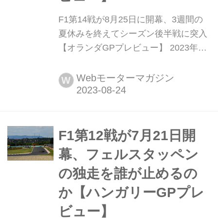
F1第14戦が8月25日に開幕、3週間の
夏休みを終えてシーズン後半戦に突入
【オランダGPプレビュー】 2023年8
月25日金曜日、F1第14戦オランダGP
が首都アムステルダム近郊のザントフ
Webモーターマガジン
W
ォールト・サーキットで開幕する。3
週間の夏休みを終えて、F1グランプリ
はここからシーズン後半戦を迎える。
ここではオランダGPはどんなグラン
F1第12戦が7月21日開
プリとなるのか見てみよう。 各チーム
幕、フェルスタッペン
がどこまでアップデ...
の独走を誰が止めるの
か【ハンガリーGPプレ
ビュー】