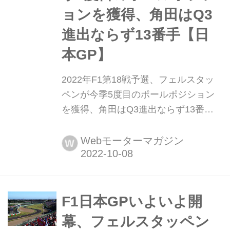
ョンを獲得、角田はQ3
進出ならず13番手【日
本GP】
2022年F1第18戦予選、フェルスタッ
ペンが今季5度目のポールポジション
を獲得、角田はQ3進出ならず13番手
【日本GP】 2022年10月8日、F1第18
戦日本GPの予選がドライコンディシ
Webモーターマガジン
W
ョンの鈴鹿サーキットで行われ、マッ
クス・フェルスタッペン(レッドブル)
がポールポジションを獲得した。シャ
ルル・ルクレール(フェラーリ)は0.10
F1日本GPいよいよ開
秒届かず2番手、カルロス・サインツ
幕、フェルスタッペン
(フェラーリ)が3番手に入った。角...