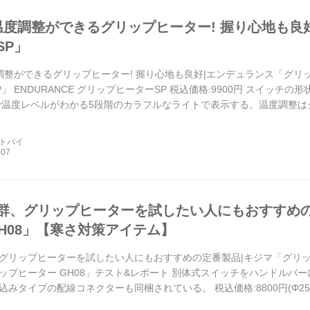
温度調整ができるグリップヒーター! 握り心地も良
SP」
調整ができるグリップヒーター! 握り心地も良好|エンデュランス「グリ
」 ENDURANCE グリップヒーターSP 税込価格:9900円 スイッ
で温度レベルがわかる5段階のカラフルなライトで表示する。温度調整
ートバイ
群、グリップヒーターを試したい人にもおすすめの
GH08」【寒さ対策アイテム】
グリップヒーターを試したい人にもおすすめの定番製品|キジマ「グリップ
ップヒーター GH08」テスト&レポート 別体式スイッチをハンドルバ
みタイプの配線コネクターも同梱されている。 税込価格:8800円(Φ25.4
2...