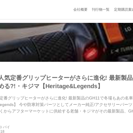
会社概要
刊行物一覧
定期購読案
人気定番グリップヒーターがさらに進化! 最新製品
る?!・キジマ【Heritage&Legends】
定番グリップヒーターがさらに進化! 最新製品のGH11で冬場もあの名車
ge&Legends】 今や防寒対策パーツとしてメーカー純正/アクセサリー
くからアフターマーケットに供給する老舗・キジマがその最新製品、GH
た仕様はまさに装着車両を選ばない!※本企画はHeri...
ートバイ