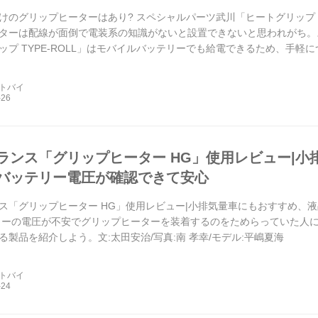
のグリップヒーターはあり? スペシャルパーツ武川「ヒートグリップ TYP
ターは配線が面倒で電装系の知識がないと設置できないと思われがち。
ップ TYPE-ROLL」はモバイルバッテリーでも給電できるため、手
の製品を紹介しよう。文:太田...
ートバイ
ランス「グリップヒーター HG」使用レビュー|
バッテリー電圧が確認できて安心
ス「グリップヒーター HG」使用レビュー|小排気量車にもおすすめ、
リーの電圧が不安でグリップヒーターを装着するのをためらっていた人に
る製品を紹介しよう。文:太田安治/写真:南 孝幸/モデル:平嶋夏海
ートバイ