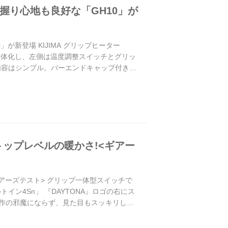
握り心地も良好な「GH10」が
新登場 KIJIMA グリップヒーター
一体化し、左側は温度調整スイッチとグリッ
内容はシンプル。バーエンドキャップ付きで
ップレベルの暖かさ!<ギアー
アーズテスト> グリップ一体型スイッチで
イン4Sn」 『DAYTONA』ロゴの右にス
操作の邪魔にならず、見た目もスッキリして