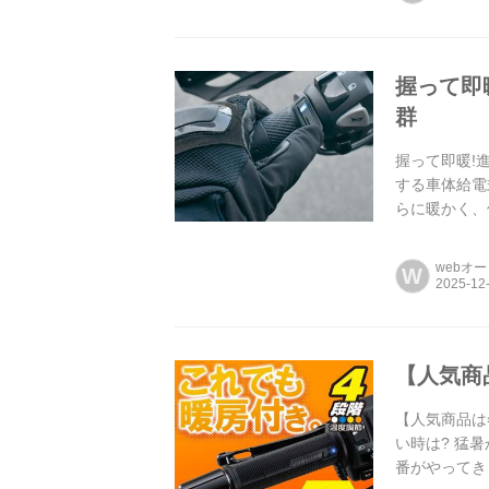
握って即
群
握って即暖!
する車体給電
らに暖かく、
webオ
W
【人気商
【人気商品は
い時は? 猛
番がやってき