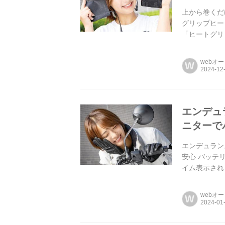
上から巻くだけ
グリップヒー
「ヒートグリ
USBタイプC
webオ
W
エンデュ
ニターで
エンデュラン
安心 バッテ
イム表示され
webオ
W