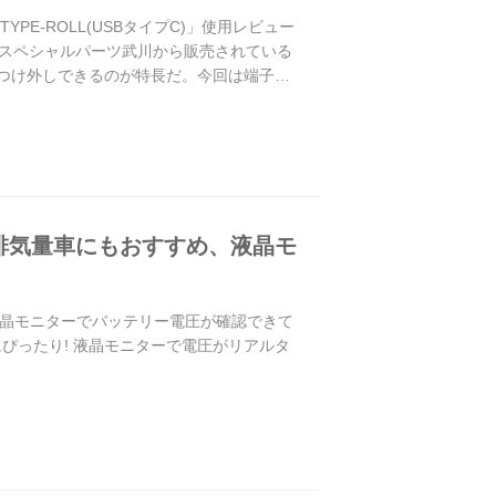
E-ROLL(USBタイプC)」使用レビュー
スペシャルパーツ武川から販売されている
軽につけ外しできるのが特長だ。今回は端子が
小排気量車にもおすすめ、液晶モ
液晶モニターでバッテリー電圧が確認できて
ぴったり! 液晶モニターで電圧がリアルタ