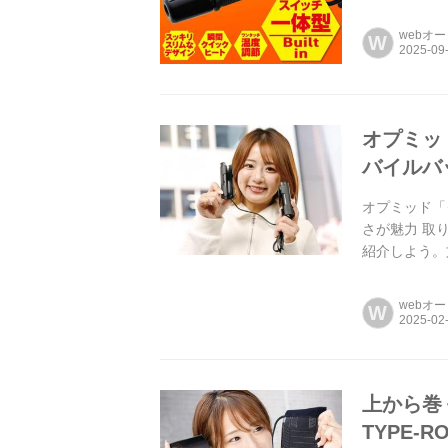
ル...
webオ
W
オプミッ
バイルバ
オプミッド「
さが魅力 取
紹介しよう。文
webオ
W
上から巻
TYPE-