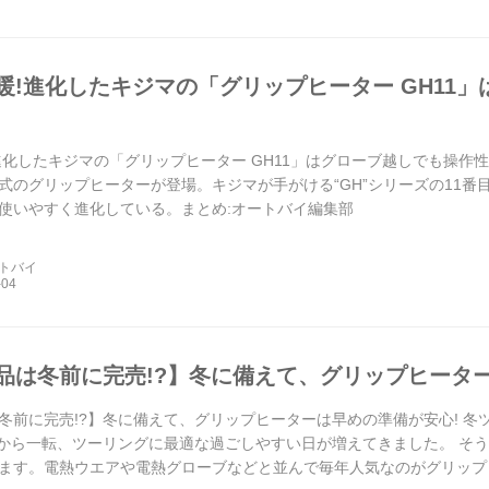
暖!進化したキジマの「グリップヒーター GH11
進化したキジマの「グリップヒーター GH11」はグローブ越しでも操作
式のグリップヒーターが登場。キジマが手がける“GH”シリーズの11
使いやすく進化している。まとめ:オートバイ編集部
ートバイ
品は冬前に完売!?】冬に備えて、グリップヒータ
冬前に完売!?】冬に備えて、グリップヒーターは早めの準備が安心! 
暑から一転、ツーリングに最適な過ごしやすい日が増えてきました。 そ
ます。電熱ウエアや電熱グローブなどと並んで毎年人気なのがグリップ