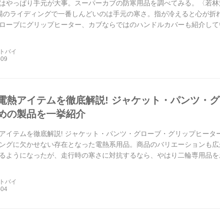
はやっぱり手元が大事。スーパーカブの防寒用品を調べてみる。〈若林
4〉 冬場のライディングで一番しんどいのは手元の寒さ。指が冷えると心が
ローブにグリップヒーター、カブならではのハンドルカバーも紹介して
ートバイ
電熱アイテムを徹底解説! ジャケット・パンツ・
めの製品を一挙紹介
アイテムを徹底解説! ジャケット・パンツ・グローブ・グリップヒータ
ングに欠かせない存在となった電熱系用品。商品のバリエーションも広
るようになったが、走行時の寒さに対抗するなら、やはり二輪専用品を
配をせずに済み、防寒機能も...
ートバイ