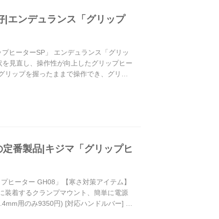
好|エンデュランス「グリップ
ップヒーターSP」 エンデュランス「グリッ
チの形状を見直し、操作性が向上したグリップヒー
はグリップを握ったままで操作でき、グリッ
定番製品|キジマ「グリップヒ
ヒーター GH08」【寒さ対策アイテム】
ーに装着するクランプマウント、簡単に電源
mm用のみ9350円) [対応ハンドルバー] ハ