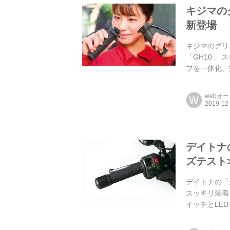
キジマの
新登場
キジマのグリ
「GH10」
プを一体化。
被貫通タ...
webオ
W
デイトナ
ズテスト
デイトナの「
スッキリ装着、
イッチとLE
いる...