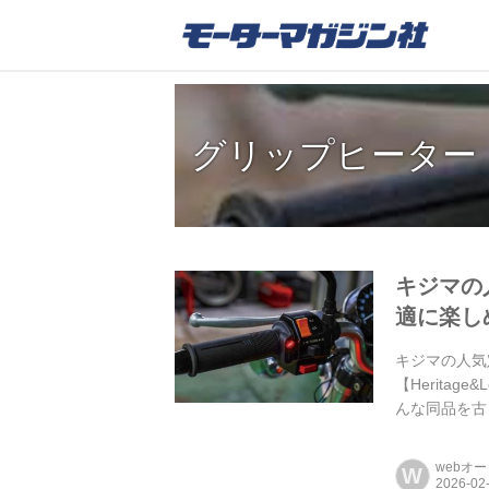
グリップヒーター
キジマの
適に楽しめ
キジマの人気
【Herita
んな同品を古
て使い易くなっ
webオ
W