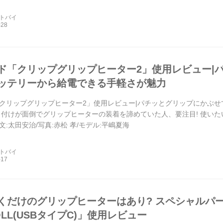
ートバイ
ド「クリップグリップヒーター2」使用レビュー|
ッテリーから給電できる手軽さが魅力
クリップグリップヒーター2」使用レビュー|パチッとグリップにかぶ
り付けが面倒でグリップヒーターの装着を諦めていた人、要注目! 使い
:太田安治/写真:赤松 孝/モデル:平嶋夏海
ートバイ
くだけのグリップヒーターはあり? スペシャルパ
ROLL(USBタイプC)」使用レビュー