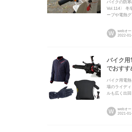
バイクの防寒
Vol.11
ーブや電熱グ
webオ
W
バイク用
でおすす
バイク用電熱
場のライディ
ルも広く出回
ッテリーの心
webオ
W