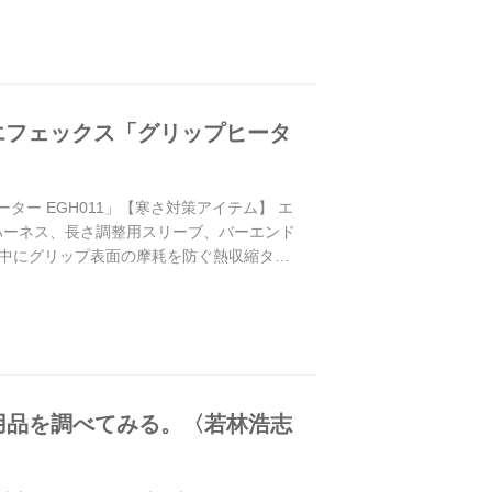
エフェックス「グリップヒータ
ー EGH011」【寒さ対策アイテム】 エ
源ハーネス、長さ調整用スリーブ、バーエンド
中にグリップ表面の摩耗を防ぐ熱収縮タイ
用品を調べてみる。〈若林浩志