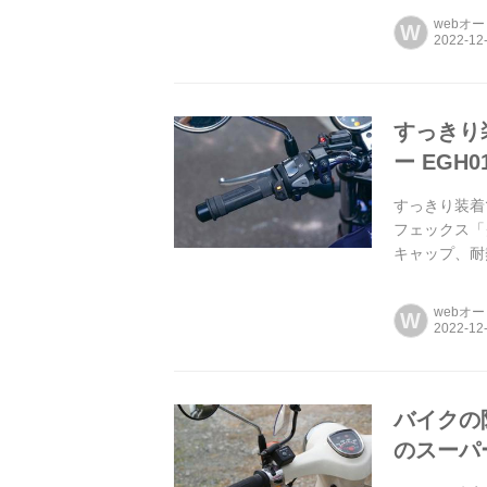
webオ
W
すっきり
ー EGH
すっきり装着
フェックス「
キャップ、耐
プのグリップ
webオ
W
バイクの
のスーパー