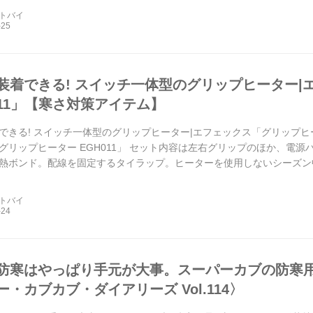
ートバイ
装着できる! スイッチ一体型のグリップヒーター|
011」【寒さ対策アイテム】
できる! スイッチ一体型のグリップヒーター|エフェックス「グリップヒータ
グリップヒーター EGH011」 セット内容は左右グリップのほか、電
熱ボンド。配線を固定するタイラップ。ヒーターを使用しないシーズン
保護チューブまで同梱されて...
ートバイ
防寒はやっぱり手元が大事。スーパーカブの防寒
・カブカブ・ダイアリーズ Vol.114〉