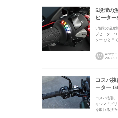
5段階の
ヒーター
5段階の温度
プヒーターSP
ター ひと目
プ外...
webオ
W
コスパ抜
ーター 
コスパ抜群、
キジマ「グリ
を取れる挟み込
ンドルパイプ:Φ