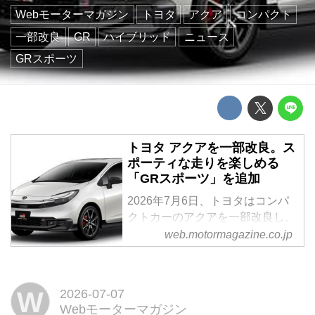
Webモーターマガジン
トヨタ
アクア
コンパクト
一部改良
GR
ハイブリッド
ニュース
GRスポーツ
トヨタ アクアを一部改良。ス
ポーティな走りを楽しめる
「GRスポーツ」を追加
2026年7月6日、トヨタはコンパ
クトカーのアクアを一部改良し、
あらたなグレード「GRスポーツ
web.motormagazine.co.jp
(SPORT)」を追加して発売した。
W
2026-07-07
Webモーターマガジン