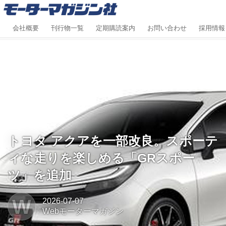
会社概要
刊行物一覧
定期購読案内
お問い合わせ
採用情報
トヨタ アクアを一部改良。スポーテ
ィな走りを楽しめる「GRスポー
ツ」を追加
W
2026-07-07
Webモーターマガジン