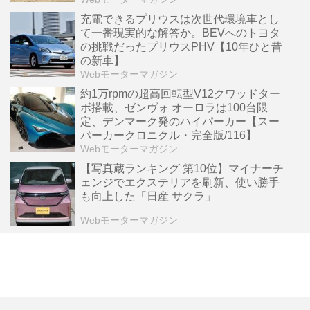
充電できるプリウスは次世代環境車とし
て一番現実的な解答か。BEVへのトヨタ
の挑戦だったプリウスPHV【10年ひと昔
の新車】
Webモーターマガジン
約1万rpmの超高回転型V12クワッドター
ボ搭載、ゼンヴォ オーロラは100台限
定、デンマーク発のハイパーカー【スー
パーカークロニクル・完全版/116】
Webモーターマガジン
【写真蔵ランキング 第10位】マイナーチ
ェンジでエクステリアを刷新、使い勝手
も向上した「日産 サクラ」
Webモーターマガジン