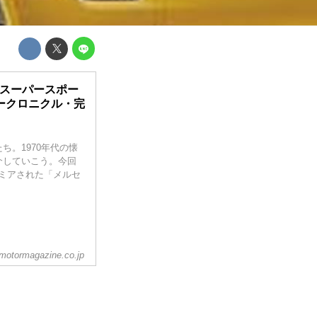
Rスーパースポー
カークロニクル・完
。1970年代の懐
介していこう。今回
レミアされた「メルセ
motormagazine.co.jp