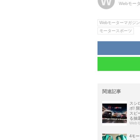
W
Webモー
Webモーターマガジ
モータースポーツ
関連記事
スシロ
ボ!
スピ
る抽
Web
4モ