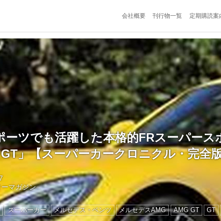
会社概要
刊行物一覧
定期購読案
ポーツでも活躍した本格的FRスーパース
 GT」【スーパーカークロニクル・完全版/
7
ターマガジン
ン
スーパーカー
メルセデス・ベンツ
メルセデスAMG
AMG GT
GT