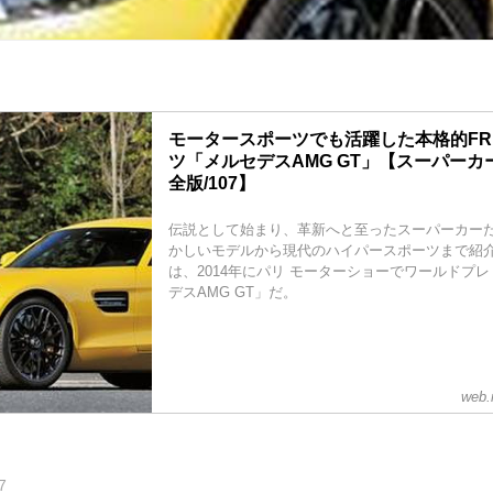
モータースポーツでも活躍した本格的F
ツ「メルセデスAMG GT」【スーパー
全版/107】
伝説として始まり、革新へと至ったスーパーカーたち
かしいモデルから現代のハイパースポーツまで紹
は、2014年にパリ モーターショーでワールドプ
デスAMG GT」だ。
web.
7