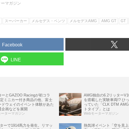
ターマガジン
ン
スーパーカー
メルセデス・ベンツ
メルセデスAMG
AMG GT
GT
Facebook
LINE
ーとGAZOO Racingが初コラ
AMG独自の6.2リッターV
 限定ミニカー付き商品の他、富士
を搭載した実験車両!? ひ
ードウェイのイベント体験があた
っていた「CLK DTM AMG 
選企画などを展開
トタイプ」とは
モーターマガジン
Webモーターマガジン
ーターで1914馬力を発生。リマッ
熱気球イベント「空を見上げ