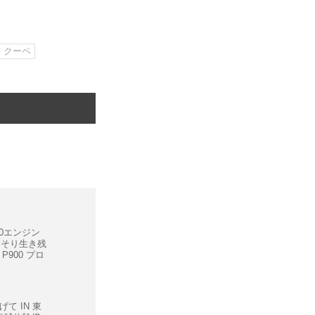
クーペ
10エンジン
っそり生き残
P900 プロ
て IN 東