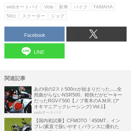
シート高:705〈720〉mm
webオートバイ
Vote
新車
バイク
YAMAHA
車両重...
50cc
スクーター
ジョグ
Facebook
LINE
関連記事
あの頃の2スト500ccが始まりだった......全
然曲がらないNSR500、軽快だがピーキー
だったRGV-Γ500【ノブ青木のA.M.R. (ア
オキマニアックレーシング) Vol.1】
webオートバイ
【国内初試乗】CFMOTO「450MT」イン
プレ|素直で扱いやすくバランスに優れた