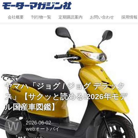
会社概要
刊行物一覧
定期購読案内
お問い合わせ
採用情報
ヤマハ「ジョグ / ジョグ デラック
ス」【サクッと読める!2026年モデ
ル国産車図鑑】
W
2026-06-02
webオートバイ