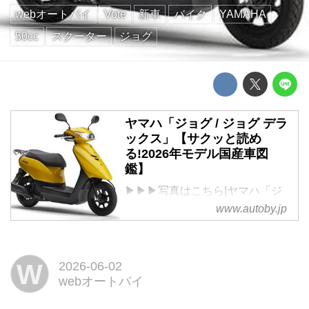
webオートバイ
Vote
新車
バイク
YAMAHA
50cc
スクーター
ジョグ
ヤマハ「ジョグ / ジョグ デラ
ックス」【サクッと読め
る!2026年モデル国産車図
鑑】
▶▶▶写真はこちら|ヤマハ「ジ
ョグ / ジョグ デラックス」
www.autoby.jp
YAMAHA JOG / JOG DELUXE
税込価格:19万4700円 / 18万1500
円
W
2026-06-02
全長×全幅×全
webオートバイ
高:1675×670×1040mm
ホイールベース:1180mm