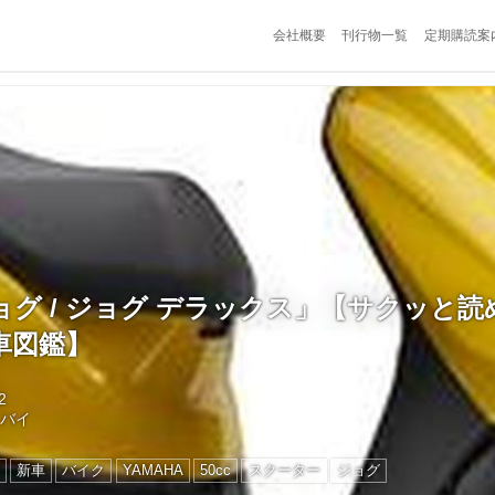
会社概要
刊行物一覧
定期購読案
グ / ジョグ デラックス」【サクッと読める
車図鑑】
2
トバイ
新車
バイク
YAMAHA
50cc
スクーター
ジョグ