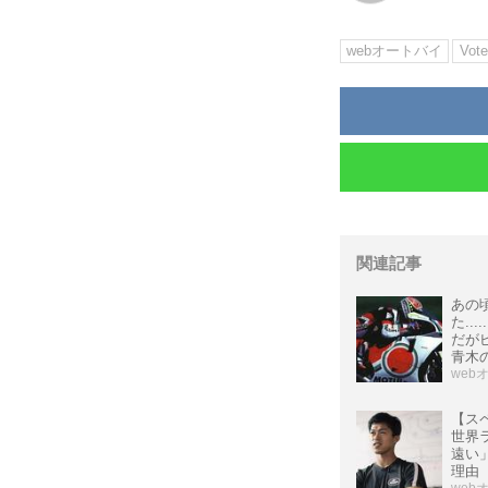
webオートバイ
Vote
関連記事
あの頃
た..
だがピ
青木の
シング)
web
【ス
世界
遠い
理由
web