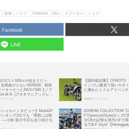
新車
バイク
YAMAHA
50cc
スクーター
ジョグ
Facebook
LINE
の2スト500ccが始まりだっ
【国内初試乗】CFMOTO「
....全然曲がらないNSR500、軽快
インプレ|素直で扱いやす
ーキーだったRGV-Γ500【ノブ
に優れたミドルアドベンチ
A.M.R. (アオキマニアックレー
 Vol.1】
オートバイ
webオートバイ
ペシャルインタビュー】MotoGP
DOREMI COLLECTION “C
ランキング2位でも「理想には程
F”(Spencer)Style(ホンダC
」──小椋 藍が今日も走り続ける
冷CBの記憶を現代のFで
る“CB-F Style”【Heritage
オートバイ
webオートバイ