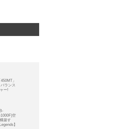
450MT」
くバランス
ャー!
B-
B1000F)空
再構築す
&Legends】