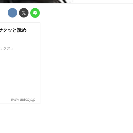
【サクッと読め
ラックス」
www.autoby.jp