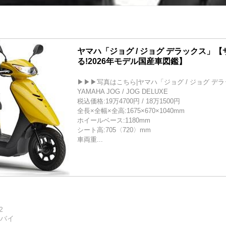
ヤマハ「ジョグ / ジョグ デラックス」
る!2026年モデル国産車図鑑】
▶▶▶写真はこちら|ヤマハ「ジョグ / ジョグ デ
YAMAHA JOG / JOG DELUXE
税込価格:19万4700円 / 18万1500円
全長×全幅×全高:1675×670×1040mm
ホイールベース:1180mm
シート高:705〈720〉mm
車両重...
2
トバイ