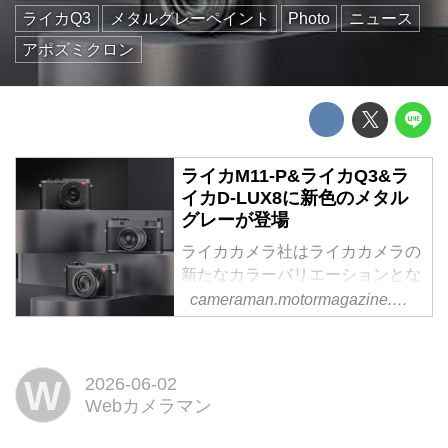
ライカQ3
メタルグレーペイント
Photo
ニュース
アポズミクロン
ライカM11-P&ライカQ3&ラ
イカD-LUX8に新色のメタル
グレーが登場
ライカカメラ社はライカカメラの
新たなカラーバリエーションとな
るメタルグレーを追加すると発表
cameraman.motormagazine.co.jp
した。
W
2026-06-02
Webカメラマン