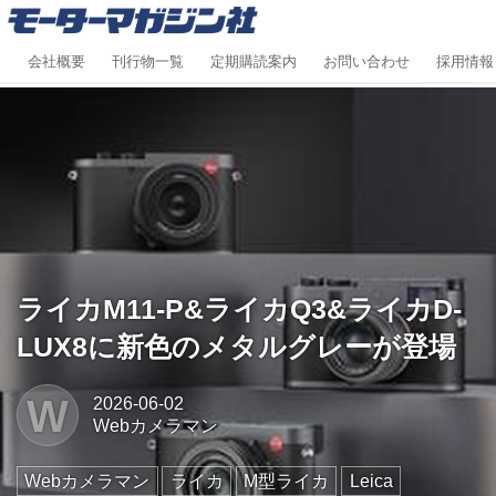
会社概要
刊行物一覧
定期購読案内
お問い合わせ
採用情報
ライカM11-P&ライカQ3&ライカD-
LUX8に新色のメタルグレーが登場
W
2026-06-02
Webカメラマン
Webカメラマン
ライカ
M型ライカ
Leica