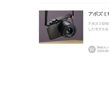
アポズミf
アポズミf2/
したモデルを
Webカ
W