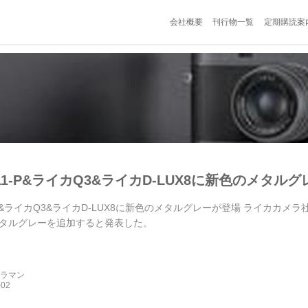
会社概要
刊行物一覧
定期購読案
1-P&ライカQ3&ライカD-LUX8に新色のメタル
-P&ライカQ3&ライカD-LUX8に新色のメタルグレーが登場 ライカカ
タルグレーを追加すると発表した。
メラマン