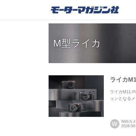
M型ライカ
ライカM1
ライカM11
ョンとなるメ
Webカ
W