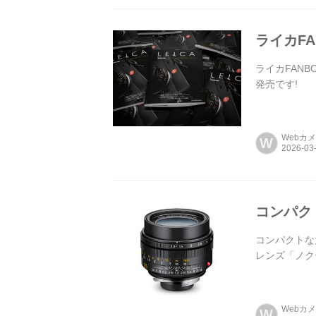
ライカFAN
ライカFANBO
発売です!
Webカ
W
コンパクト
コンパクトな大
レンズ「ノクテ
Webカ
W