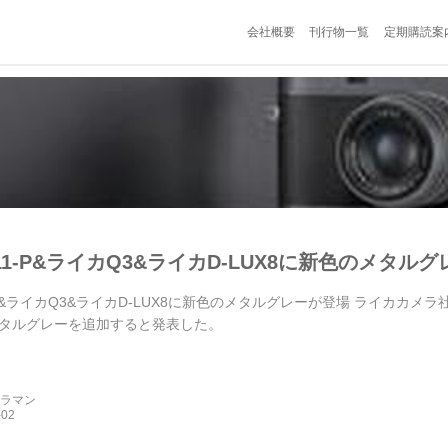
会社概要
刊行物一覧
定期購読案
1-P&ライカQ3&ライカD-LUX8に新色のメタル
-P&ライカQ3&ライカD-LUX8に新色のメタルグレーが登場 ライカカ
タルグレーを追加すると発表した。
メラマン