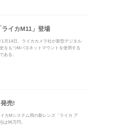
ライカM11」登場
年1月14日、ライカカメラ社が新型デジタル
歴史をもつMバヨネットマウントを使用する
である。
を発売!
社はライカMシステム用の新レンズ「ライカ ア
別)は96万円。