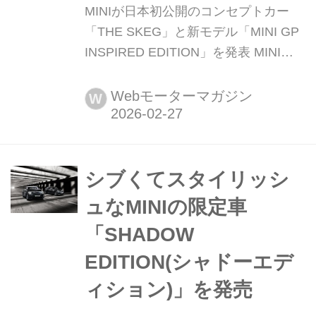
MINIが日本初公開のコンセプトカー
「THE SKEG」と新モデル「MINI GP
INSPIRED EDITION」を発表 MINIは
2026年2月26日、3月2日の「ミニの
日」を前にオンラインでプレスカンフ
Webモーターマガジン
W
ァレンスを開催した。イベントでは、
オーストラリア発ライフスタイルブラ
ンド「DEUS EX MACHINA(デウス・
エクス・マキナ)」とのコラボレーショ
シブくてスタイリッシ
ンによるコンセプトモデル「THE
ュなMINIの限定車
SKEG(...
「SHADOW
EDITION(シャドーエデ
ィション)」を発売