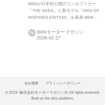
MINIが日本初公開のコンセプトカー
「THE SKEG」と新モデル「MINI GP
INSPIRED EDITION」を発表 MINIは
2026年2月26日、3月2日の「ミニの
日」を前にオンラインでプレスカンフ
Webモーターマガジン
W
ァレンスを開催した。イベントでは、
オーストラリア発ライフスタイルブラ
ンド「DEUS EX MACHINA(デウス・
エクス・マキナ)」とのコラボレーショ
ンによるコンセプトモデル「THE
SKEG(...
会社概要
プライバシーポリシー
© 2019- 株式会社モーターマガジン社 All rights reserved.
Built on
the dino platform
.