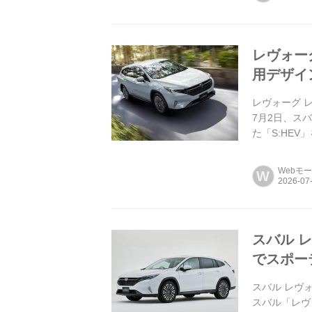
レヴォー
用デザイ
レヴォーグ 
7月2日、ス
た「S:HE
なる。
Webモ
W
スバル 
でスポー
スバル レヴ
スバル「レヴ