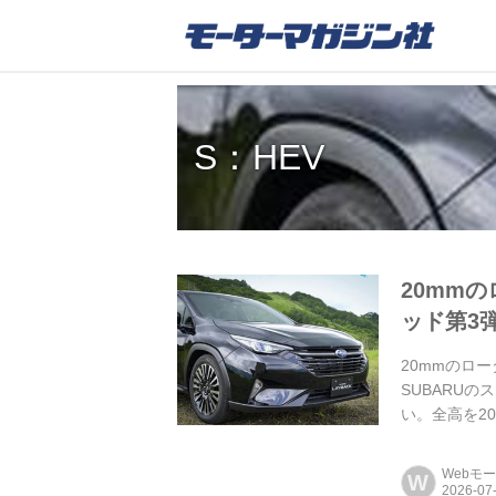
S：HEV
20mm
ッド第3弾
20mmのロ
SUBARU
い。全高を2
イプに先行試
Webモ
W