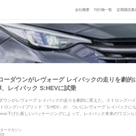
会社概要
刊行物一覧
定期購読案
のローダウンがレヴォーグ レイバックの走りを劇
、レイバック S:HEVに試乗
ーダウンがレヴォーグ レイバックの走りを劇的に変えた。ストロングハイブ
のストロングハイブリッド「S:HEV」が、ついにレヴォーグ レイバック
0mm下げた新しいパッケージングによって、レイバック本来のワゴン
乗し、その進化を確かめた。
ーターマガジン