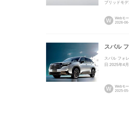
ブリッドモデ
設定で、正式発
Webモ
W
スバル 
スバル フォレ
日:2025年4
Webモ
W