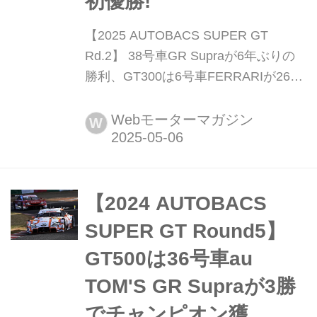
初優勝!
【2025 AUTOBACS SUPER GT
Rd.2】 38号車GR Supraが6年ぶりの
勝利、GT300は6号車FERRARIが26台
抜きで初優勝! 5月4日、富士スピード
ウェイで「2025 AUTOBACS SUPER
Webモーターマガジン
W
GT Round2 FUJI GT 3Hours RACE
GW SPECIAL」が開催された。ゴール
デンウィーク期間中に多くのファンが
サーキットを訪れる中行われたレース
【2024 AUTOBACS
は、まさにドラマの連続だった。
SUPER GT Round5】
(PH...
GT500は36号車au
TOM'S GR Supraが3勝
でチャンピオン獲