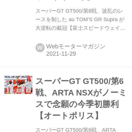
スーパーGT GT500/第8戦、波乱のレ
ースを制した au TOM’S GR Supra が
大逆転の戴冠【富士スピードウェイ】
2021年11月28日、富士スピードウェ
イで開催されたスーパーGT選手権最終
Webモーターマガジン
W
戦で予選4番手スタートのau TOM’S
GR Supraがトップチェッカー。ラン
キング首位のRAYBRIG NSX-GTがア
クシデントでノーポイントで終わった
スーパーGT GT500/第6
ことにより、逆転でのタイトル獲得と
戦、ARTA NSXがノーミ
なった。
スで念願の今季初勝利
【オートポリス】
スーパーGT GT500/第6戦、ARTA