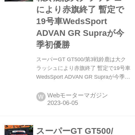
により赤旗終了 暫定で
19号車WedsSport
ADVAN GR Supraが今
季初優勝
スーパーGT GT500/第3戦鈴鹿は大ク
ラッシュにより赤旗終了 暫定で19号車
WedsSport ADVAN GR Supraが今季初
優勝 2023年6月4日、鈴鹿サーキット
で2023 AUTOBACS SUPER GT
Webモーターマガジン
W
Round3 SUZUKA GT 450km RACEの
決勝が行われ、クラッシュによる赤旗
終了の波乱のレースを19号車
WedsSport ADVAN GR Supraが制し
スーパーGT GT500/