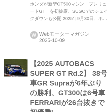
ホンダが新型GT500マシン「プレリュ
ードGT」を初披露、SUGOでのシェイ
クダウンも公開 2025年9月30日、ホン
ダ・レーシング(HRC)は、スポーツラ
ンドSUGOで2026年SUPER GTシリー
Webモーターマガジン
W
ズに参戦予定の新型GT500マシンのプ
ロトタイプを初公開し、翌10月1日に
はスポーツランドSUGO本コースでシ
ェイクダウン(初走行テスト)を行っ
【2025 AUTOBACS
た。ベース車両は9月5日...
SUPER GT Rd.2】 38号
車GR Supraが6年ぶり
の勝利、GT300は6号車
FERRARIが26台抜きで