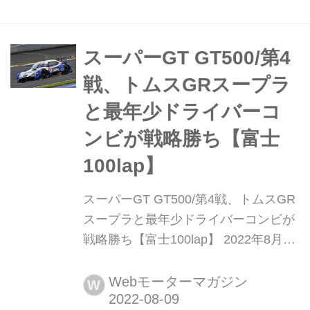
れ、3号車CRAFTSPORTS MOTUL
Z(千代勝正/高星明誠)が今季2優目を手
にした。2位にMOTUL AU...
スーパーGT GT500/第4
戦、トムスGRスープラ
と最年少ドライバーコ
ンビが戦略勝ち【富士
100lap】
スーパーGT GT500/第4戦、トムスGR
スープラと最年少ドライバーコンビが
戦略勝ち【富士100lap】 2022年8月7
日、静岡県にある富士スピードウェイ
で2022 SUPER GT第4戦「富士GT
Webモーターマガジン
W
100ラップレース」決勝が行われ、37