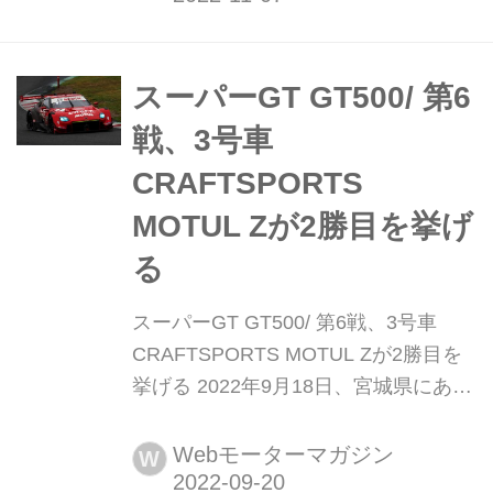
MOTEGI GT 300km RACE GRAND
FINALが行われ、100号車STANLEY
NSX-GT(山本尚貴/牧野任祐)がポール
スーパーGT GT500/ 第6
トゥウィンを達成。そ...
戦、3号車
CRAFTSPORTS
MOTUL Zが2勝目を挙げ
る
スーパーGT GT500/ 第6戦、3号車
CRAFTSPORTS MOTUL Zが2勝目を
挙げる 2022年9月18日、宮城県にある
スポーツランド菅生で2022
AUTOBACS SUPER GT Round6
Webモーターマガジン
W
SUGO GT 300km RACEの決勝が行わ