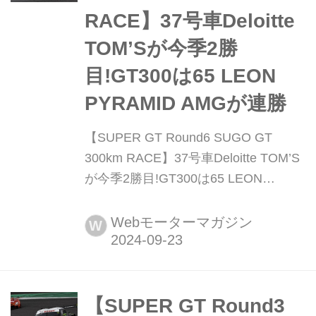
影響を受けて最終戦として12月に開
RACE】37号車Deloitte
催。スーパーGT...
TOM’Sが今季2勝
目!GT300は65 LEON
PYRAMID AMGが連勝
【SUPER GT Round6 SUGO GT
300km RACE】37号車Deloitte TOM’S
が今季2勝目!GT300は65 LEON
PYRAMID AMGが連勝 9月22日、スポ
ーツランドSUGOでスーパーGT第6戦
Webモーターマガジン
W
「2024 AUTOBACS SUPER GT
Round6 SUGO GT 300km RACE」が
行われた。シーズンもあと残り3戦と
なり、重要な1戦となる今大会だった
【SUPER GT Round3