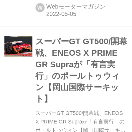
富士スピードウェイ(FSW)で行われた
Webモーターマガジン
W
スーパーGT第2戦で、8号車ARTA
NSX-GTが3位でチェッカーを受けたも
のの、トップ2台にペナルティが科さ
れ繰り上がりでの優勝となった。2位
スーパーGT GT500/開幕
には36号車au TOM’S GR Supra、3位
戦、ENEOS X PRIME
にカルソニック IMP...
GR Supraが「有言実
行」のポールトゥウィ
ン【岡山国際サーキッ
ト】
スーパーGT GT500/開幕戦、ENEOS
X PRIME GR Supraが「有言実行」の
ポールトゥウィン【岡山国際サーキッ