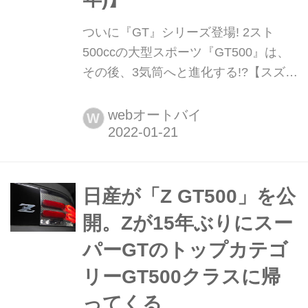
ついに『GT』シリーズ登場! 2スト
500ccの大型スポーツ『GT500』は、
その後、3気筒へと進化する!?【スズキ
のバイク今昔辞典
Vol.009/GT500(1971年)】 今となって
webオートバイ
W
はなかなか見ることが難しくなった貴
重な「スズキの歴代バイク」を紹介す
る連載企画。 そんなスズキの歴代バイ
クを振り返りながら、もし「今のバイ
日産が「Z GT500」を公
クに例えるなら...?」と、編集部 岩瀬
開。Zが15年ぶりにスー
が独断と偏見で選んでみたいと思いま
パーGTのトップカテゴ
す。今回はTシリーズからGTシリーズ
へと進化した『GT500...
リーGT500クラスに帰
ってくる