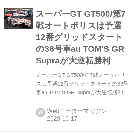
TOM'S GR Supraが第7戦に続き連勝で
スーパーGT GT500/第7
今季3勝目を達成。202...
戦オートポリスは予選
12番グリッドスタート
の36号車au TOM'S GR
Supraが大逆転勝利
スーパーGT GT500/第7戦オートポリ
スは予選12番グリッドスタートの36号
車au TOM'S GR Supraが大逆転勝利
2023年10月15日、オートポリスで
「2023 AUTOBACS SUPER GT
Webモーターマガジン
W
Round7 AUTOPOLIS GT 450km
RACE」の決勝が行われ、36号車au