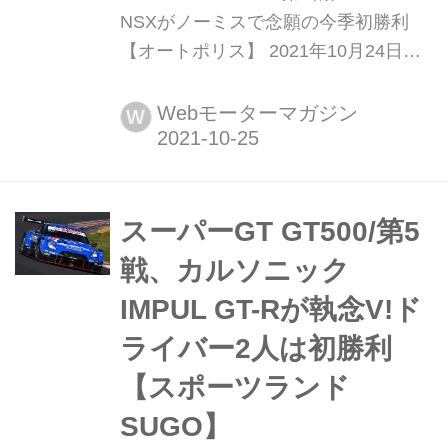
NSXがノーミスで念願の今季初勝利
【オートポリス】 2021年10月24日に
大分県オートポリスで開催されたスー
パーGT選手権第6戦GT500クラスにお
Webモーターマガジン
W
いて、予選4番手スタートのARTA
NSX-GTが逆転勝利。今季これまでト
ップを走りながらもミスで勝機を逃し
ていたが、最後は今までのうっぷんを
スーパーGT GT500/第5
晴らすような独走で1年ぶりの勝利と
戦、カルソニック
なっ...
IMPUL GT-Rが執念V!ド
ライバー2人は初勝利
【スポーツランド
SUGO】