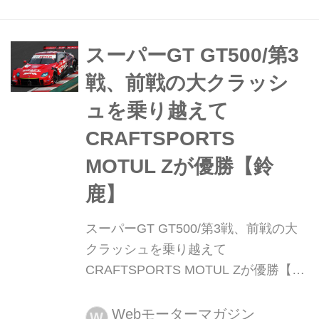
号車KeePer TOM'S GR Supra(サッシ
ャ・フェネストラズ/宮田莉朋)が優
勝、ともに自身初優勝をあげた。2位
スーパーGT GT500/第3
に12号車カルソニック...
戦、前戦の大クラッシ
ュを乗り越えて
CRAFTSPORTS
MOTUL Zが優勝【鈴
鹿】
スーパーGT GT500/第3戦、前戦の大
クラッシュを乗り越えて
CRAFTSPORTS MOTUL Zが優勝【鈴
鹿】 2022年5月29日、スーパーGT第3
戦が鈴鹿サーキットで行われ、GT500
Webモーターマガジン
W