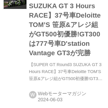
が生憎の天候に。波乱の多いサーキッ
SUZUKA GT 3 Hours
トでウェットコンディ...
RACE】37号車Deloitte
TOM’S 笹原&アレジ組
がGT500初優勝!GT300
は777号車D'station
Vantage GT3が完勝
【SUPER GT Round3 SUZUKA GT 3
Hours RACE】37号車Deloitte TOM’S
笹原&アレジ組がGT500初優勝!GT300
は777号車D'station Vantage GT3が完
勝 6月1日、鈴鹿サーキットでスーパー
Webモーターマガジン
W
GT第3戦「2024 AUTOBACS SUPER
GT Round3 SUZUKA GT 3 Hours