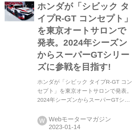
制した。2位に3号車Niterra MOTUL
ホンダが「シビック タ
Z、3...
イプR-GT コンセプト」
を東京オートサロンで
発表。2024年シーズン
からスーパーGTシリー
ズに参戦を目指す!
ホンダが「シビック タイプR-GT コン
セプト」を東京オートサロンで発表。
2024年シーズンからスーパーGTシリ
ーズに参戦を目指す! 2023年1月13
日、ホンダは幕張メッセで開催中の東
Webモーターマガジン
W
京オートサロン 2023の会場で、ホン
ダ・レーシング(以下、HRC)で開発中