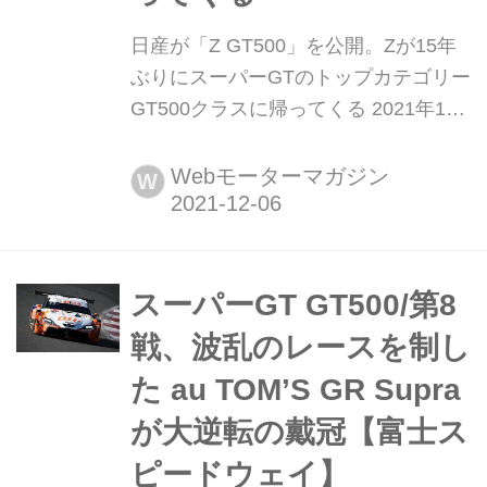
日産が「Z GT500」を公開。Zが15年
ぶりにスーパーGTのトップカテゴリー
GT500クラスに帰ってくる 2021年12
月5日、日産自動車(以下、日産)とニッ
サン・モータースポーツ・インターナ
Webモーターマガジン
W
ショナル(NISMO・ニスモ)は「日産 Z
GT500(Nissan Z GT500)」を富士スピ
ードウェイで発表した。これは2022年
シーズンのスーパーGT GT500クラス
スーパーGT GT500/第8
に投入する新型車...
戦、波乱のレースを制し
た au TOM’S GR Supra
が大逆転の戴冠【富士ス
ピードウェイ】