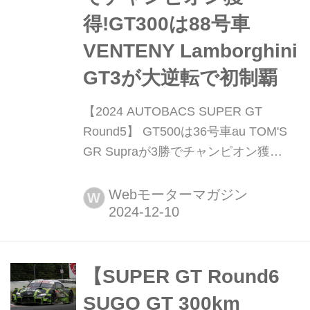
得!GT300は88号車
VENTENY Lamborghini
GT3が大逆転で初制覇
【2024 AUTOBACS SUPER GT
Round5】 GT500は36号車au TOM'S
GR Supraが3勝でチャンピオン獲
得!GT300は88号車VENTENY
Lamborghini GT3が大逆転で初制覇 12
Webモーターマガジン
W
月8日、鈴鹿サーキットでスーパーGT
第5戦「2024 AUTOBACS SUPER GT
Round5 SUZUKA GT 300km RACE
GRAND FINAL」が行われた。9月1日
【SUPER GT Round6
に開催予定だった今大会は台風接近の
SUGO GT 300km