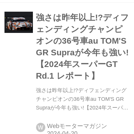
RACE」が行われた。前戦富士に引き
続き2回目のタイムレースとなった今
強さは昨年以上!?ディフ
大会は、スープラ勢が躍動。37号車
ェンディングチャンピ
Deloitte TOM'S G...
オンの36号車au TOM'S
GR Supraが今年も強い!
【2024年スーパーGT
Rd.1 レポート】
強さは昨年以上!?ディフェンディング
チャンピオンの36号車au TOM'S GR
Supraが今年も強い!【2024年スーパー
GT Rd.1 レポート】 2024年4月13日か
ら14日にかけて行われたスーパーGT
Webモーターマガジン
W
開幕戦。今年も岡山国際サーキットで