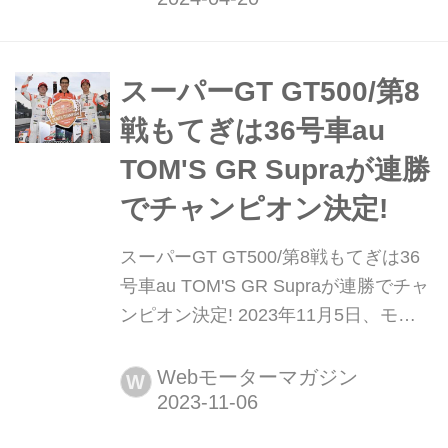
シーズンがスタートした。さまざまな
動きがあったオフシーズンを経て幕を
かけた今シーズンだが、昨年に引き続
スーパーGT GT500/第8
き36号車au TOM'S GR Supraの強さが
戦もてぎは36号車au
際立つ結果となった。(文:河村大...
TOM'S GR Supraが連勝
でチャンピオン決定!
スーパーGT GT500/第8戦もてぎは36
号車au TOM'S GR Supraが連勝でチャ
ンピオン決定! 2023年11月5日、モビ
リティリゾートもてぎで「2023
AUTOBACS SUPER GT Round8
Webモーターマガジン
W
MOTEGI GT 300km RACE GRAND
FINAL」の決勝が行われ、36号車au