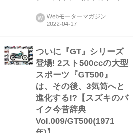
ト】 2022年4月17日、岡山国際サーキ
ットで行われたスーパーGT開幕戦で、
Webモーターマガジン
W
ポールポジションからスタートした14
号車ENEOS X PRIME GR Supraが優
勝した。2位には100号車STANLEY
NSX-GT、3位に23号車MOTUL
ついに『GT』シリーズ
AUTECH Zが入り、3メーカーが...
登場! 2スト500ccの大型
スポーツ『GT500』
は、その後、3気筒へと
進化する!?【スズキのバ
イク今昔辞典
Vol.009/GT500(1971
年)】