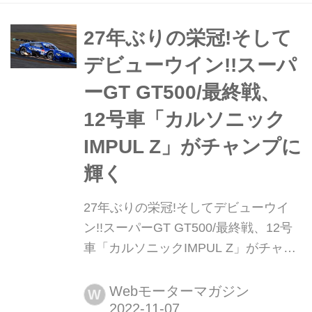
の「シビック タイプR-GT コンセプ
ト」を発表した。 2024シーズンのス
27年ぶりの栄冠!そして
ーパーGTで、スープラやZと鎬を削り
デビューウイン!!スーパ
あう! 今回の東京オートサロン 202...
ーGT GT500/最終戦、
12号車「カルソニック
IMPUL Z」がチャンプに
輝く
27年ぶりの栄冠!そしてデビューウイ
ン!!スーパーGT GT500/最終戦、12号
車「カルソニックIMPUL Z」がチャン
プに輝く 2022年11月7日、栃木県のモ
ビリティリゾートもてぎで2022
Webモーターマガジン
W
AUTOBACS SUPER GT Round8