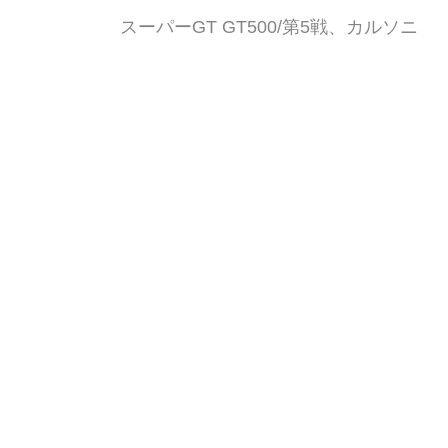
スーパーGT GT500/第5戦、カルソニ
ック IMPUL GT-Rが執念V!ドライバー
2人は初勝利【スポーツランド
SUGO】 2021年9月12日に宮城県スポ
ーツランドSUGOで開催されたスーパ
Webモーターマガジン
W
ーGT選手権GT500クラスにおいて、
予選3番手スタートのカルソニック
IMPUL GT-Rがチーム5年ぶりとなる勝
利。ドライバーの平峰一貴、松下信治
スーパーGT GT500/第3
らにとってもスーパーGT初勝利となっ
戦、MOTUL AUTECH
た。(写真提供:GTA)
GT-Rが勝利しGT-Rが表
彰台独占!【鈴鹿サーキ
ット】