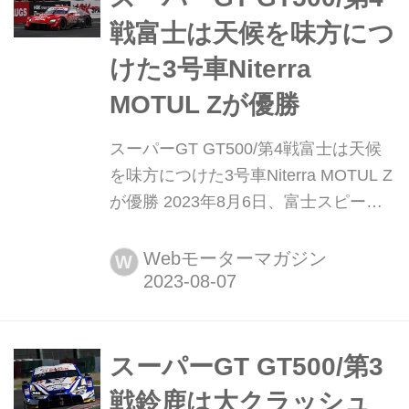
戦富士は天候を味方につ
けた3号車Niterra
MOTUL Zが優勝
スーパーGT GT500/第4戦富士は天候
を味方につけた3号車Niterra MOTUL Z
が優勝 2023年8月6日、富士スピード
ウェイで2023 AUTOBACS SUPER GT
Round4 FUJI GT 450km RACEの決勝
Webモーターマガジン
W
が行われ、3号車Niterra MOTUL Zが今
季初優勝を果たした。2位に64号車
Modulo NSX-GT、3位には16号車
ARTA...
スーパーGT GT500/第3
戦鈴鹿は大クラッシュ