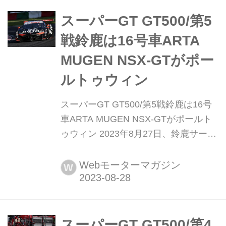
TOM'S GR Supraが今季2勝目を挙げ
た。2位に16号車ARTA MUGEN NSX-
スーパーGT GT500/第5
GT、...
戦鈴鹿は16号車ARTA
MUGEN NSX-GTがポー
ルトゥウィン
スーパーGT GT500/第5戦鈴鹿は16号
車ARTA MUGEN NSX-GTがポールト
ゥウィン 2023年8月27日、鈴鹿サーキ
ットで「2023 AUTOBACS SUPER GT
Round5 SUZUKA GT 450km RACE」
Webモーターマガジン
W
の決勝が行われ、16号車ARTA
MUGEN NSX-GTが今季初優勝。ホン
ダ勢にとっても今季初のGT500クラス
優勝となった。2位に3...
スーパーGT GT500/第4