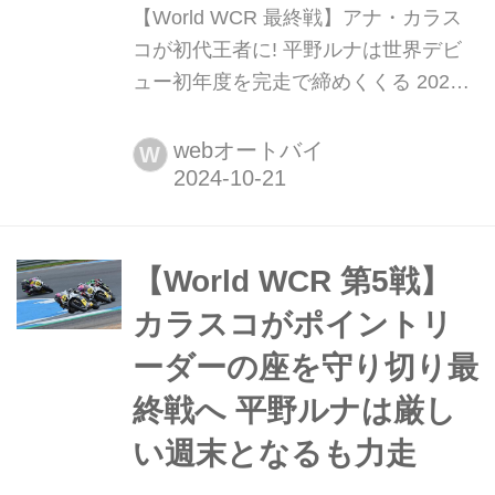
【World WCR 最終戦】アナ・カラス
コが初代王者に! 平野ルナは世界デビ
ュー初年度を完走で締めくくる 2024
年10月18日から19日にかけて、スペイ
ンのヘレスサーキット・アンヘル・ニ
webオートバイ
W
エトでFIM女子世界選手権(FIM
Women’s Circuit Racing World
Championship、以降WCR)の第6戦ス
ペインラウンドが行われた。今年から
【World WCR 第5戦】
始まった同大会も最終...
カラスコがポイントリ
ーダーの座を守り切り最
終戦へ 平野ルナは厳し
い週末となるも力走