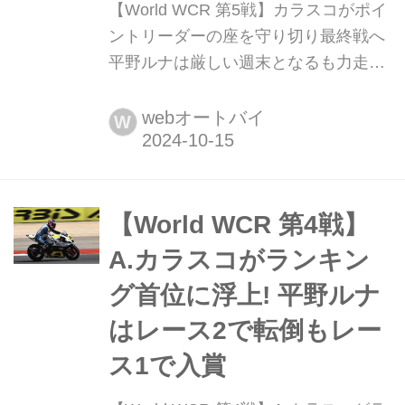
【World WCR 第5戦】カラスコがポイ
ントリーダーの座を守り切り最終戦へ
平野ルナは厳しい週末となるも力走
2024年10月11日から13日にかけて、
ポルトガルのエストリル。サーキット
webオートバイ
W
でFIM女子世界選手権(FIM Women’s
Circuit Racing World Championship、
以降WCR)の第5戦エストリルラウンド
が行われた。
【World WCR 第4戦】
A.カラスコがランキン
グ首位に浮上! 平野ルナ
はレース2で転倒もレー
ス1で入賞