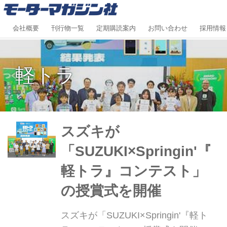
会社概要
刊行物一覧
定期購読案内
お問い合わせ
採用情報
軽トラ
スズキが
「SUZUKI×Springin'『
軽トラ』コンテスト」
の授賞式を開催
スズキが「SUZUKI×Springin'『軽ト