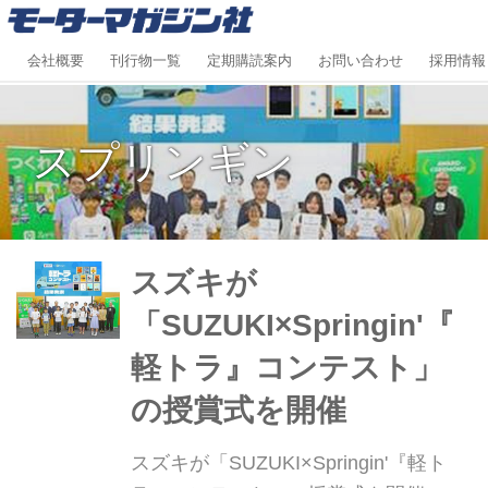
会社概要
刊行物一覧
定期購読案内
お問い合わせ
採用情報
スプリンギン
スズキが
「SUZUKI×Springin'『
軽トラ』コンテスト」
の授賞式を開催
スズキが「SUZUKI×Springin'『軽ト