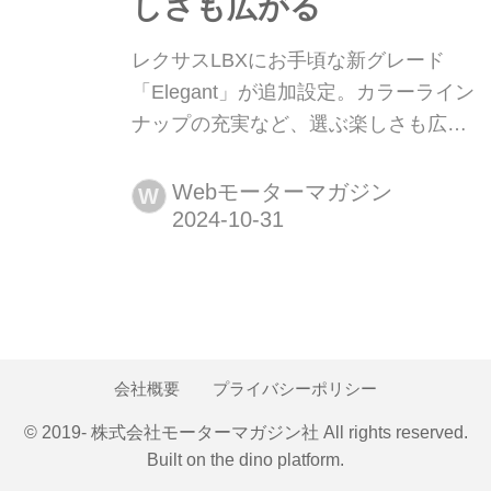
しさも広がる
レクサスLBXにお手頃な新グレード
「Elegant」が追加設定。カラーライン
ナップの充実など、選ぶ楽しさも広が
る レクサスは2024年10月31日、上質
感を追求したコンパクトSUV「LBX」
Webモーターマガジン
W
に新しいグレード「Elegant(エレガン
ト)」を追加することを発表しました。
スポーツ系の「MORIZO RR」に続い
て、LBXが目指す「上質な走りと洗練
されたデザインの世界観」をさらに拡
大する1台です。
会社概要
プライバシーポリシー
© 2019- 株式会社モーターマガジン社 All rights reserved.
Built on
the dino platform
.