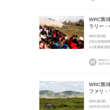
WRC第
ラリー・
WRC第3戦
23日(現地
ル(未舗装)
ヌーヴィルが入
Webモ
W
WRC第
ファリ・
WRC第3戦
2025年3