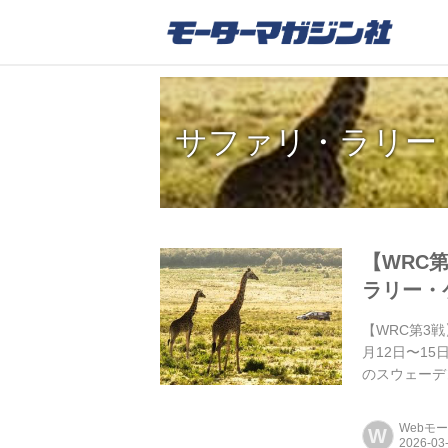
サファリ・ラリー
【WRC
ラリー・
【WRC第3
月12日〜1
のスウェーデ
Webモ
W