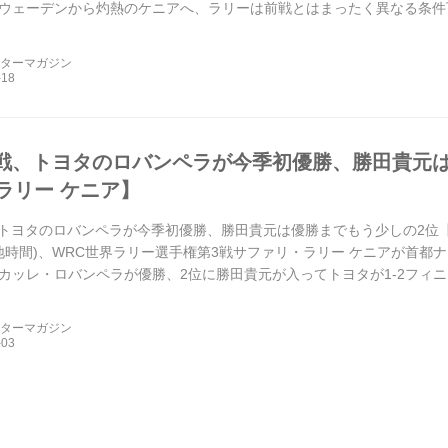
ウェーデンから灼熱のケニアへ、ラリーは前戦とはまったく異なる条件
ーターマガジン
3戦、トヨタのロバンペラが今季初優勝、勝田貴元
ラリー ケニア】
、トヨタのロバンペラが今季初優勝、勝田貴元は優勝までもう少しの2位【サフ
現地時間)、WRC世界ラリー選手権第3戦サファリ・ラリー ケニアが首
カッレ・ロバンペラが優勝、2位に勝田貴元が入ってトヨタが1-2フィ
アン・...
ーターマガジン