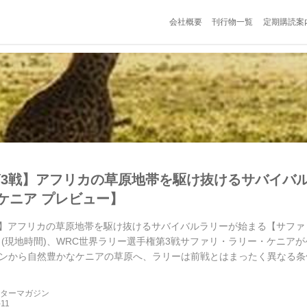
会社概要
刊行物一覧
定期購読案
第3戦】アフリカの草原地帯を駆け抜けるサバイバ
ケニア プレビュー】
戦】アフリカの草原地帯を駆け抜けるサバイバルラリーが始まる【サファリ・
5日(現地時間)、WRC世界ラリー選手権第3戦サファリ・ラリー・ケニ
ンから自然豊かなケニアの草原へ、ラリーは前戦とはまったく異なる条
ーターマガジン