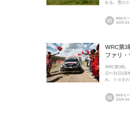
れる。雪のス
Webモ
W
WRC第
ファリ・
WRC第3戦
日〜31日(
れ、トヨタの
ォードのアドリ
Webモ
W