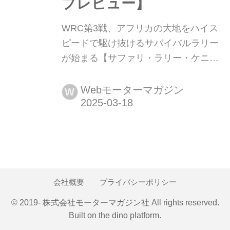
プレビュー】
WRC第3戦、アフリカの大地をハイス
ピードで駆け抜けるサバイバルラリー
が始まる【サファリ・ラリー・ケニア
プレビュー】 2025年3月20日〜23日
(現地時間)、WRC世界ラリー選手権第
Webモーターマガジン
W
3戦サファリ・ラリー・ケニアがケニ
アの首都ナイロビ近郊で行われる。雪
のスウェーデンから灼熱のケニアへ、
ラリーは前戦とはまったく異なる条件
下で開催される。
会社概要
プライバシーポリシー
© 2019- 株式会社モーターマガジン社 All rights reserved.
Built on
the dino platform
.