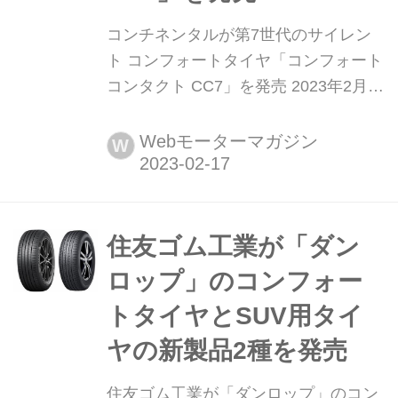
コンチネンタルが第7世代のサイレン
ト コンフォートタイヤ「コンフォート
コンタクト CC7」を発売 2023年2月
15日、コンチネンタルタイヤ・ジャパ
ンは、高い静粛性とストレスを感じさ
Webモーターマガジン
W
せない滑らかな乗り心地を追求したサ
イレント コンフォートタイヤ「コンフ
ォートコンタクト
(ComfortContact)CC7)」を発表。2023
住友ゴム工業が「ダン
年3月より順次発売する。
ロップ」のコンフォー
トタイヤとSUV用タイ
ヤの新製品2種を発売
住友ゴム工業が「ダンロップ」のコン