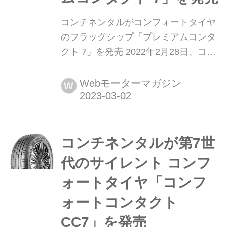
コンチネンタルがコンフォートタイヤ
のフラッグシップ「プレミアムコンタ
クト 7」を発売 2022年2月28日、コン
チネンタルタイヤ・ジャパンは、最大
限の安全性に焦点をあてて開発したパ
Webモーターマガジン
W
フォーマンス・コンフォートタイヤ
「プレミアムコンパクト セブン
(PremiumContact 7)」を2023年4月よ
り発売する。発売サイズは17~19イン
コンチネンタルが第7世
チの15サイズで、価格はオー...
代のサイレント コンフ
ォートタイヤ「コンフ
ォートコンタクト
CC7」を発売