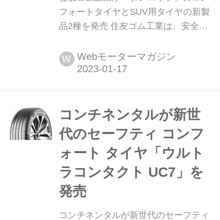
フォートタイヤとSUV用タイヤの新製
品2種を発売 住友ゴム工業は、安全性
能と快適性能を高次元で両立させたコ
ンフォートタイヤ「ダンロップ ル・マ
Webモーターマガジン
W
ン V+(ファイブプラス)」(タイトル写
真左)と、オンロードでの走行性能と快
適性能を追求したSUV用タイヤ「グラ
ントレック PT5」(同右)を2023年2月1
コンチネンタルが新世
日から順次発売する。価格は、...
代のセーフティ コンフ
ォート タイヤ「ウルト
ラコンタクト UC7」を
発売
コンチネンタルが新世代のセーフティ