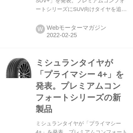
SUV+」を発表。プレミアムコンフォ
ートシリーズにSUV向けタイヤを追加
2022年2月25日、日本ミシュランタイ
ヤはプレミアムコンフォートタイヤ、
Webモーターマガジン
W
プライマシーシリーズのSUV向け新表
品「ミシュラン プライマシーSUV+
(MICHELIN PRIMACY SUV+)」を5月
19日より順次発売することを発表し
ミシュランタイヤが
た。
「プライマシー 4+」を
発表。プレミアムコン
フォートシリーズの新
製品
ミシュランタイヤが「プライマシー
4+」を発表。プレミアムコンフォート