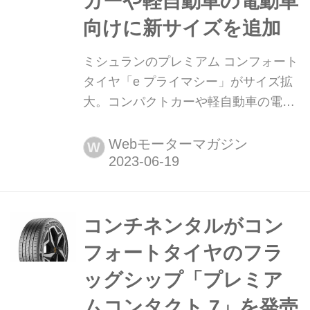
カーや軽自動車の電動車
向けに新サイズを追加
ミシュランのプレミアム コンフォート
タイヤ「e プライマシー」がサイズ拡
大。コンパクトカーや軽自動車の電動
車向けに新サイズを追加 2023年6月19
日、日本ミシュランは同社史上最高の
Webモーターマガジン
W
低燃費性能を誇るプレミアム コンフォ
ートタイヤ「e プライマシー
(PRIMACY)」に新サイズを追加して、
同年7月27日より順次発売すると発表
コンチネンタルがコン
した。
フォートタイヤのフラ
ッグシップ「プレミア
ムコンタクト 7」を発売