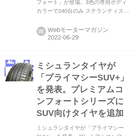
フォート」が登場。3色の専用ボディ
カラーで240台のみ ステランティス・
ジャパンは2022年6月29日、フィアッ
トブランドのコンパクトSUV「500X」
Webモーターマガジン
W
に、装備厳選でコストパフォーマンス
の高い限定車「500X コンフォート
(Comfort)」を設定。6月30日より、
240台限定で販売が開始される。
ミシュランタイヤが
「プライマシーSUV+」
を発表。プレミアムコ
ンフォートシリーズに
SUV向けタイヤを追加
ミシュランタイヤが「プライマシー