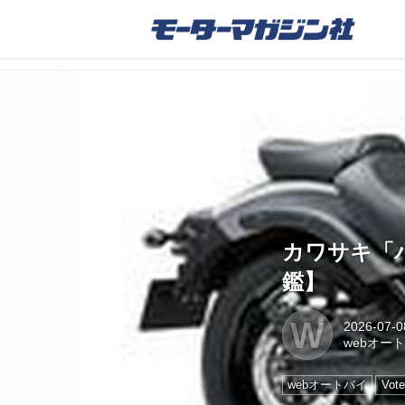
カワサキ「バ
鑑】
W
2026-07-0
webオー
webオートバイ
Vote