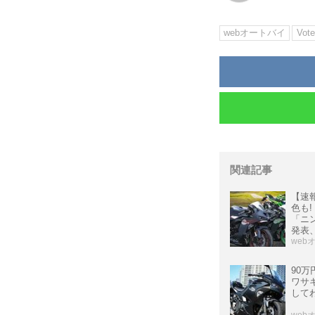
webオートバイ
Vote
関連記事
【速
色も
「ニン
発表
外】
web
90万
ワサキ
して
web