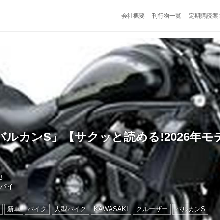
会社概要
刊行物一覧
定期購読案
ルカンS」【サクッと読める!2026年モ
8
トバイ
新車
バイク
大型バイク
KAWASAKI
クルーザー
バルカンS