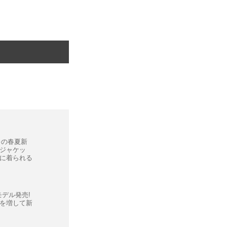
キの春夏新
ジャケッ
に着られる
モデル発売!
を増して新