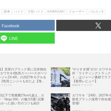
新車
バイク
大型バイク
KAWASAKI
クルーザー
バルカンS
Facebook
LINE
報】充実のブラック系に北米独自
“やりすぎ感”ゼロ! カワサ
! カワサキ4気筒スーパースポーツ
作「ライディングトラック
ジャZX-6R」の2027年モデルを
ト」はジャージ素材でラフ
、2気筒ニンジャも出たよ【海
【着用レビュー】
オートバイ
webオートバイ
円以下で実燃費27km/L超え...カ
カワサキ「Z400」2027年
「Ninja 500」の魅力5選! 試乗
新色ブラック採用で存在感
わかった扱い方のコツも紹介
登場!
オートバイ
webオートバイ