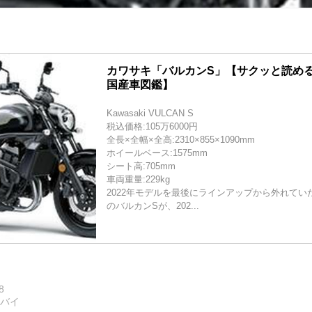
カワサキ「バルカンS」【サクッと読める!
国産車図鑑】
Kawasaki VULCAN S
税込価格:105万6000円
全長×全幅×全高:2310×855×1090mm
ホイールベース:1575mm
シート高:705mm
車両重量:229kg
2022年モデルを最後にラインアップから外れてい
のバルカンSが、202...
8
トバイ