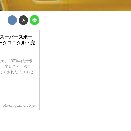
Rスーパースポー
カークロニクル・完
。1970年代の懐
介していこう。今回
レミアされた「メルセ
motormagazine.co.jp