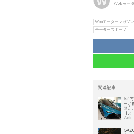
W
Webモー
Webモーターマガジ
モータースポーツ
関連記事
約1万
ーボ
限定
【ス
版/11
Web
GAZ