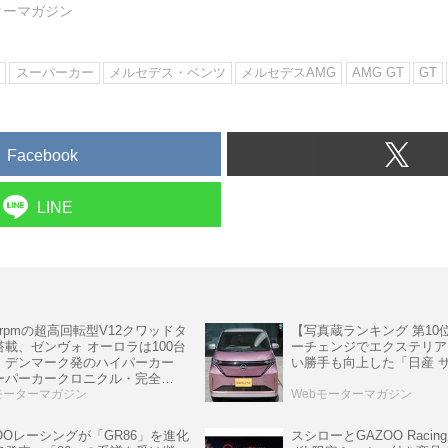
ターマガジン
ン
スーパーカー
メルセデス・ベンツ
メルセデスAMG
AMG GT
GT
Facebook
LINE
rpmの超高回転型V12クワッドタ
【写真蔵ランキング 第10
搭載、ゼンヴォ オーロラは100台
ーチェンジでエクステリア
、デンマーク発のハイパーカー
い勝手も向上した「日産 
ーパーカークロニクル・完全
6】
モーターマガジン
Webモーターマガジン
スシローとGAZOO Raci
OOレーシングが「GR86」を進化