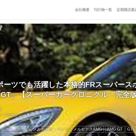
会社概要
刊行物一覧
定期購読案
ポーツでも活躍した本格的FRスーパース
 GT」【スーパーカークロニクル・完全版/
7
ターマガジン
ン
スーパーカー
メルセデス・ベンツ
メルセデスAMG
AMG GT
GT