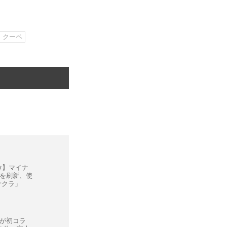
クーペ
位】マイナ
を刷新、使
サクラ」
ngが初コラ