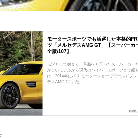
モータースポーツでも活躍した本格的F
ツ「メルセデスAMG GT」【スーパー
全版/107】
伝説として始まり、革新へと至ったスーパーカーたち
かしいモデルから現代のハイパースポーツまで紹
は、2014年にパリ モーターショーでワールドプ
デスAMG GT」だ。
web.
7