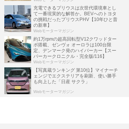
充電できるプリウスは次世代環境車とし
て一番現実的な解答か。BEVへのトヨタ
の挑戦だったプリウスPHV【10年ひと昔
の新車】
Webモーターマガジン
約1万rpmの超高回転型V12クワッドター
ボ搭載、ゼンヴォ オーロラは100台限
定、デンマーク発のハイパーカー【スー
パーカークロニクル・完全版/116】
Webモーターマガジン
【写真蔵ランキング 第10位】マイナーチ
ェンジでエクステリアを刷新、使い勝手
も向上した「日産 サクラ」
Webモーターマガジン