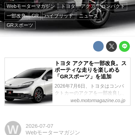
Webモーターマガジン
トヨタ
アクア
コンパクト
一部改良
GR
ハイブリッド
ニュース
GRスポーツ
トヨタ アクアを一部改良。ス
ポーティな走りを楽しめる
「GRスポーツ」を追加
2026年7月6日、トヨタはコンパ
クトカーのアクアを一部改良し、
あらたなグレード「GRスポーツ
web.motormagazine.co.jp
(SPORT)」を追加して発売した。
W
2026-07-07
Webモーターマガジン