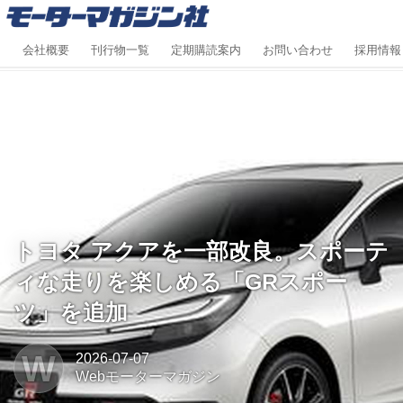
会社概要
刊行物一覧
定期購読案内
お問い合わせ
採用情報
トヨタ アクアを一部改良。スポーテ
ィな走りを楽しめる「GRスポー
ツ」を追加
W
2026-07-07
Webモーターマガジン