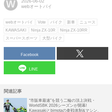
W
2026-06-02
ZX-10RR」の国内販売情報を正
webオートバイ
式発表。これまでは「2026年夏
頃発売予定」とされ、特に
「Ninja ZX-10RR」については価
webオートバイ
Vote
バイク
新車
ニュース
格・発売...
KAWASAKI
Ninja ZX-10R
Ninja ZX-10RR
スーパースポーツ
大型バイク
Facebook
LINE
関連記事
“市販車最速”を競う二輪の頂上決戦・
WorldSBK 2026シーズンが開幕!
Kawasakiとbimotaの参戦体制&マシン、