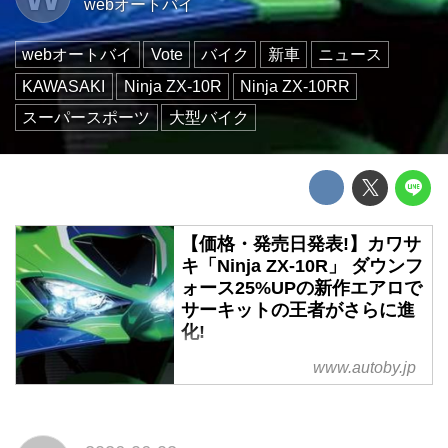
webオートバイ
webオートバイ
Vote
バイク
新車
ニュース
KAWASAKI
Ninja ZX-10R
Ninja ZX-10RR
スーパースポーツ
大型バイク
【価格・発売日発表!】カワサ
キ「Ninja ZX-10R」 ダウンフ
ォース25%UPの新作エアロで
サーキットの王者がさらに進
化!
2026年6月1日、欧州で先行発売
www.autoby.jp
されていたカワサキのフラッグシ
ップスーパースポーツ、新型
「Ninja ZX-10R」および「Ninja