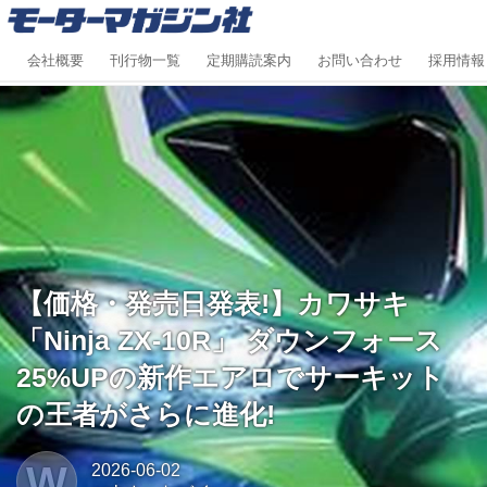
会社概要
刊行物一覧
定期購読案内
お問い合わせ
採用情報
【価格・発売日発表!】カワサキ
「Ninja ZX-10R」 ダウンフォース
25%UPの新作エアロでサーキット
の王者がさらに進化!
W
2026-06-02